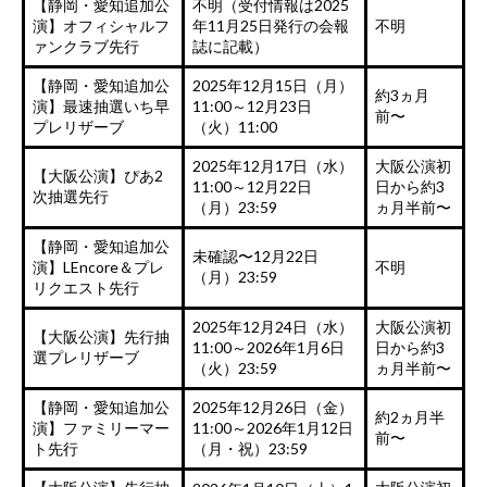
【静岡・愛知追加公
不明（受付情報は2025
演】オフィシャルフ
年11月25日発行の会報
不明
ァンクラブ先行
誌に記載）
【静岡・愛知追加公
2025年12月15日（月）
約3ヵ月
演】最速抽選いち早
11:00～12月23日
前〜
プレリザーブ
（火）11:00
2025年12月17日（水）
大阪公演初
【大阪公演】ぴあ2
11:00～12月22日
日から約3
次抽選先行
（月）23:59
ヵ月半前〜
【静岡・愛知追加公
未確認〜12月22日
演】LEncore＆プレ
不明
（月）23:59
リクエスト先行
2025年12月24日（水）
大阪公演初
【大阪公演】先行抽
11:00～2026年1月6日
日から約3
選プレリザーブ
（火）23:59
ヵ月半前〜
【静岡・愛知追加公
2025年12月26日（金）
約2ヵ月半
演】ファミリーマー
11:00～2026年1月12日
前〜
ト先行
（月・祝）23:59