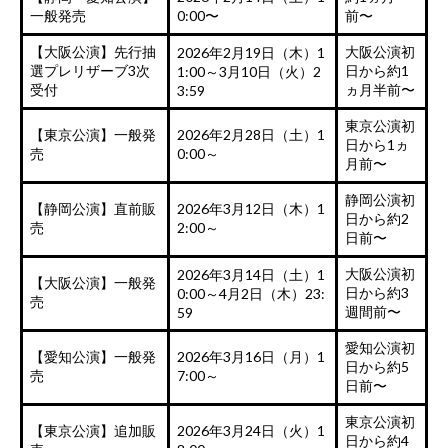
一般発売
0:00〜
前〜
【大阪公演】先行抽
大阪公演初
2026年2月19日（木）1
選プレリザーブ3次
日から約1
1:00～3月10日（火）2
受付
ヵ月半前〜
3:59
東京公演初
【東京公演】一般発
2026年2月28日（土）1
日から1ヵ
売
0:00～
月前〜
静岡公演初
【静岡公演】直前販
2026年3月12日（木）1
日から約2
売
2:00～
日前〜
大阪公演初
2026年3月14日（土）1
【大阪公演】一般発
日から約3
0:00～4月2日（木）23:
売
週間前〜
59
愛知公演初
【愛知公演】一般発
2026年3月16日（月）1
日から約5
売
7:00～
日前〜
東京公演初
【東京公演】追加販
2026年3月24日（火）1
日から約4