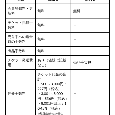
会員登録料・更
無料
無料
新料
チケット掲載手
無料
－
数料
売り手への送金
無料
－
時の手数料
出品手数料
無料
－
チケット発送費
あり（値段は記載
売り手負担
用
なし）
チケット代金の合
計
・500～3,000円：
297円（税込）
仲介手数料
－
・3,001～8,000
円：836円（税込）
・8,001円以上：1
0.45%（税込）
※取引成立時のみ発生