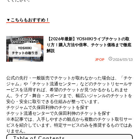
▼こちらもおすすめ！
【2026年最新】YOSHIKIライブチケットの取
り方！購入方法や倍率、チケット価格まで徹底
解説
schedule
JPOP
2026/05/13
公式の先行・一般販売でチケットが取れなかった場合は、
「チケ
ジャム」や「チケット流通センター」などのチケットリセールサ
ービス
を活用すれば、希望のチケットが見つかるかもしれませ
ん。ライブ・舞台・スポーツまで、幅広いジャンルのチケットを
安心・安全に取引できる仕組みが整っています。
チケジャムで久保田利伸のチケットを探す
チケット流通センターで久保田利伸のチケットを探す
※本記事では、入手しやすさの観点から複数のチケット取引サー
ビスを紹介しています。特定サービスのみを推奨するものではあ
りません。
Table of Contents