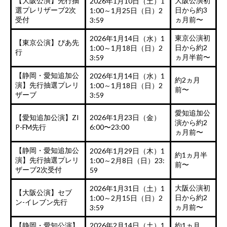
【大阪公演】先行抽
大阪公演初
2026年1月10日（土）1
選プレリザーブ2次
日から約3
1:00～1月25日（日）2
受付
ヵ月前〜
3:59
東京公演初
2026年1月14日（水）1
【東京公演】ぴあ先
日から約2
1:00～1月18日（日）2
行
ヵ月半前〜
3:59
【静岡・愛知追加公
2026年1月14日（水）1
約2ヵ月
演】先行抽選プレリ
1:00～1月18日（日）2
前〜
ザーブ
3:59
愛知追加公
【愛知追加公演】ZI
2026年1月23日（金）
演から約2
P-FM先行
6:00〜23:00
ヵ月前〜
【静岡・愛知追加公
2026年1月29日（木）1
約1ヵ月半
演】先行抽選プレリ
1:00～2月8日（日）23:
前〜
ザーブ2次受付
59
大阪公演初
2026年1月31日（土）1
【大阪公演】セブ
日から約2
1:00～2月15日（日）2
ン-イレブン先行
ヵ月前〜
3:59
【静岡・愛知公演】
2026年2月14日（土）1
約1ヵ月