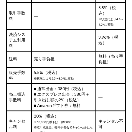
5.5%（税
取引手数
込）
―
料
※状況により4.5〜
9.0%に変動
決済シス
3.96%（税
テム利用
―
込）
料
無料（売り手
送料
売り手負担
負担）
販売手数
5.5%（税込）
―
料
※状況により5.5〜8.0%に変動
■ 通常出金：380円（税込）
売上振込
■ エクスプレス出金：380円＋
―
手数料
引き出し額の2%（税込）
■ Amazonギフト券：無料
20%（税込）
キャンセ
キャンセル不
※10,000円以下は一律2,000円
ル料
可
※取引成立後、売り手都合でキャンセルにな