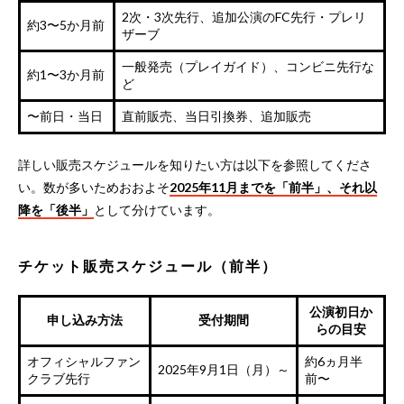
2次・3次先行、追加公演のFC先行・プレリ
約3〜5か月前
ザーブ
一般発売（プレイガイド）、コンビニ先行な
約1〜3か月前
ど
〜前日・当日
直前販売、当日引換券、追加販売
詳しい販売スケジュールを知りたい方は以下を参照してくださ
い。数が多いためおおよそ
2025年11月までを「前半」、それ以
降を「後半」
として分けています。
チケット販売スケジュール（前半）
公演初日か
申し込み方法
受付期間
らの目安
オフィシャルファン
約6ヵ月半
2025年9月1日（月）～
クラブ先行
前〜