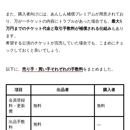
また、購入者向けには、あんしん補償プレミアムが用意されてお
り、万が一チケットの内容にトラブルがあった場合でも、
最大5
万円までのチケット代金と取引手数料が補償される仕組み
もあり
ます。
希望する公演のチケットが完売していた場合でも、こまめにチェ
ックしておくと良いでしょう。
以下に、
売り手・買い手それぞれの手数料
をまとめました。
項目
出品者
購入者
会員登録
料・更新
無料
無料
費
出品手数
無料
―
料