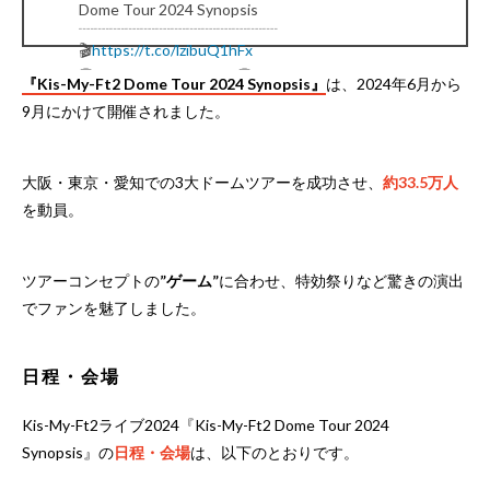
Dome Tour 2024 Synopsis
┈┈┈┈┈┈┈┈┈┈┈┈┈
🎬
https://t.co/lzibuQ1hFx
📀2025.03.05 ON SALE📀
『Kis-My-Ft2 Dome Tour 2024 Synopsis』
は、2024年6月から
LIVE DVD&Blu-rayより
9月にかけて開催されました。
「A.D.D.I.C.T」を公開🎙✨
#KisMyFt2_TourSynopsis
— Kis-My-Ft2｜MENT RECORDING
(@KMF2_0810MENT)
February 7, 2025
大阪・東京・愛知での3大ドームツアーを成功させ、
約33.5万人
を動員。
ツアーコンセプトの
”ゲーム”
に合わせ、特効祭りなど驚きの演出
でファンを魅了しました。
日程・会場
Kis-My-Ft2ライブ2024『Kis-My-Ft2 Dome Tour 2024
Synopsis』の
日程・会場
は、以下のとおりです。