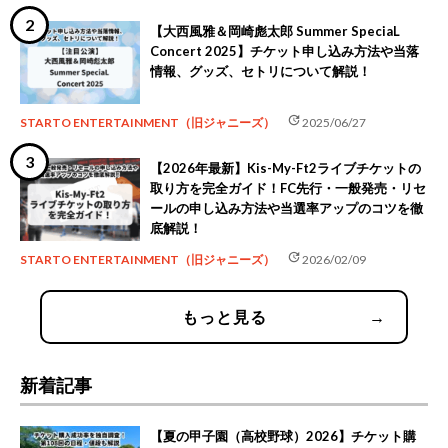
【大西風雅＆岡崎彪太郎 Summer SpeciaL
Concert 2025】チケット申し込み方法や当落
情報、グッズ、セトリについて解説！
update
STARTO ENTERTAINMENT（旧ジャニーズ）
2025/06/27
【2026年最新】Kis-My-Ft2ライブチケットの
取り方を完全ガイド！FC先行・一般発売・リセ
ールの申し込み方法や当選率アップのコツを徹
底解説！
update
STARTO ENTERTAINMENT（旧ジャニーズ）
2026/02/09
もっと見る
→
新着記事
【夏の甲子園（高校野球）2026】チケット購