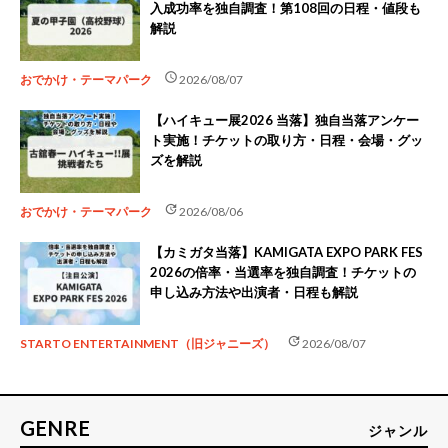
入成功率を独自調査！第108回の日程・値段も
解説
schedule
おでかけ・テーマパーク
2026/08/07
【ハイキュー展2026 当落】独自当落アンケー
ト実施！チケットの取り方・日程・会場・グッ
ズを解説
update
おでかけ・テーマパーク
2026/08/06
【カミガタ当落】KAMIGATA EXPO PARK FES
2026の倍率・当選率を独自調査！チケットの
申し込み方法や出演者・日程も解説
update
STARTO ENTERTAINMENT（旧ジャニーズ）
2026/08/07
GENRE
ジャンル