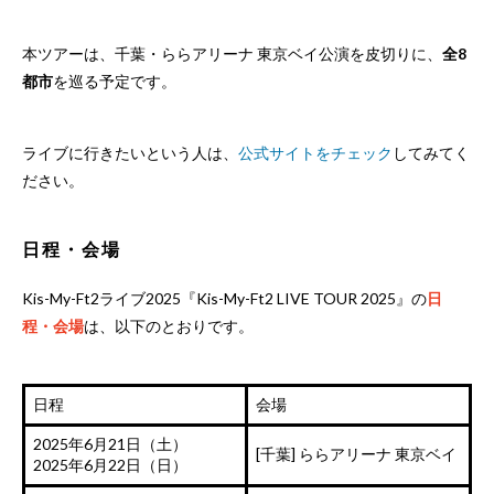
https://t.co/ShXRVzw1o6
— Kis-My-Ft2｜MENT RECORDING
本ツアーは、千葉・ららアリーナ 東京ベイ公演を皮切りに、
全8
(@KMF2_0810MENT)
February 11, 2025
都市
を巡る予定です。
ライブに行きたいという人は、
公式サイトをチェック
してみてく
ださい。
日程・会場
Kis-My-Ft2ライブ2025『Kis-My-Ft2 LIVE TOUR 2025』の
日
程・会場
は、以下のとおりです。
日程
会場
2025年6月21日（土）
[千葉] ららアリーナ 東京ベイ
2025年6月22日（日）