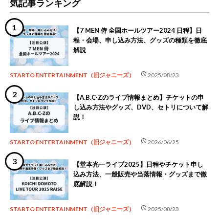
気記事ランキング
【7 MEN 侍 全国ホールツアー2024 日程】日
程・会場、申し込み方法、グッズの種類を徹底
解説
update
STARTO ENTERTAINMENT（旧ジャニーズ）
2025/08/23
【A.B.C-Zのライブ情報まとめ】チケットの申
し込み方法やグッズ、DVD、セトリについて解
説！
update
STARTO ENTERTAINMENT（旧ジャニーズ）
2026/06/25
【堂本光一ライブ2025】日程やチケット申し
込み方法、一般販売や当落情報・グッズまで徹
底解説！
update
STARTO ENTERTAINMENT（旧ジャニーズ）
2025/08/23