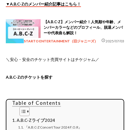
▼A.B.C-Zのメンバー紹介記事はこちら！
【A.B.C-Z】メンバー紹介！人気順や年齢、メ
ンバーカラーなどのプロフィール、脱退メンバ
ーや代表曲も解説！
schedule
STARTO ENTERTAINMENT（旧ジャニーズ）
2025/07/03
＼安心・安全のチケット売買サイトはチケジャム／
A.B.C-Zのチケットを探す
Table of Contents
A.B.C-Zライブ2024
『A.B.C-Z Concert Tour 2024 F.O.R』