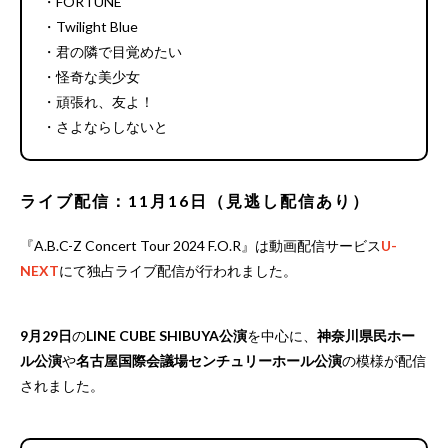
・FORTUNE
・Twilight Blue
・君の隣で目覚めたい
・怪奇な美少女
・頑張れ、友よ！
・さよならしないと
ライブ配信：11月16日（見逃し配信あり）
『A.B.C-Z Concert Tour 2024 F.O.R』は動画配信サービス
U-
NEXT
にて独占ライブ配信が行われました。
9月29日
の
LINE CUBE SHIBUYA公演
を中心に、
神奈川県民ホー
ル公演
や
名古屋国際会議場センチュリーホール公演
の模様が配信
されました。