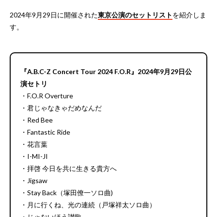
2024年9月29日に開催された
東京公演のセットリスト
を紹介しま
す。
『A.B.C-Z Concert Tour 2024 F.O.R』2024年9月29日公
演セトリ
・F.O.R Overture
・君じゃなきゃだめなんだ
・Red Bee
・Fantastic Ride
・花言葉
・I-MI-JI
・拝啓 今日を共に生きる貴方へ
・Jigsaw
・Stay Back（塚田僚一ソロ曲)
・月に行くね、光の連続（戸塚祥太ソロ曲）
・じゃないほう讃歌