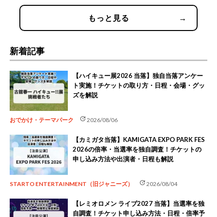
もっと見る
→
新着記事
【ハイキュー展2026 当落】独自当落アンケー
ト実施！チケットの取り方・日程・会場・グッ
ズを解説
update
おでかけ・テーマパーク
2026/08/06
【カミガタ当落】KAMIGATA EXPO PARK FES
2026の倍率・当選率を独自調査！チケットの
申し込み方法や出演者・日程も解説
update
STARTO ENTERTAINMENT（旧ジャニーズ）
2026/08/04
【レミオロメン ライブ2027 当落】当選率を独
自調査！チケット申し込み方法・日程・倍率予