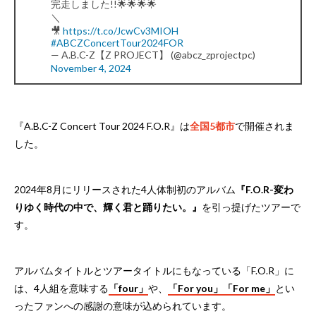
完走しました!!🌟🌟🌟🌟
＼
🎥
https://t.co/JcwCv3MIOH
#ABCZConcertTour2024FOR
— A.B.C-Z【Z PROJECT】 (@abcz_zprojectpc)
November 4, 2024
『A.B.C-Z Concert Tour 2024 F.O.R』は
全国5都市
で開催されま
した。
2024年8月にリリースされた4人体制初のアルバム
『F.O.R-変わ
りゆく時代の中で、輝く君と踊りたい。』
を引っ提げたツアーで
す。
アルバムタイトルとツアータイトルにもなっている「F.O.R」に
は、4人組を意味する
「four」
や、
「For you」「For me」
とい
ったファンへの感謝の意味が込められています。