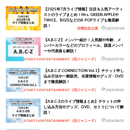
【2025年7月ライブ情報】注目＆人気アーティ
ストのライブまとめ！Mrs. GREEN APPLEや
TWICE、RIIZEなどのK-POPライブも徹底解
説！
schedule
月間注目公演
2025/07/04
【A.B.C-Z】メンバー紹介！人気順や年齢、メ
ンバーカラーなどのプロフィール、脱退メンバ
ーや代表曲も解説！
schedule
STARTO ENTERTAINMENT（旧ジャニーズ）
2025/07/03
【A.B.C-Z CONNECTION Vol.1】チケット申し
込み方法や一般販売、当落情報やグッズ・DVD
まで徹底解説！
update
STARTO ENTERTAINMENT（旧ジャニーズ）
2025/09/01
【A.B.C-Zのライブ情報まとめ】チケットの申
し込み方法やグッズ、DVD、セトリについて解
説！
update
STARTO ENTERTAINMENT（旧ジャニーズ）
2026/06/25