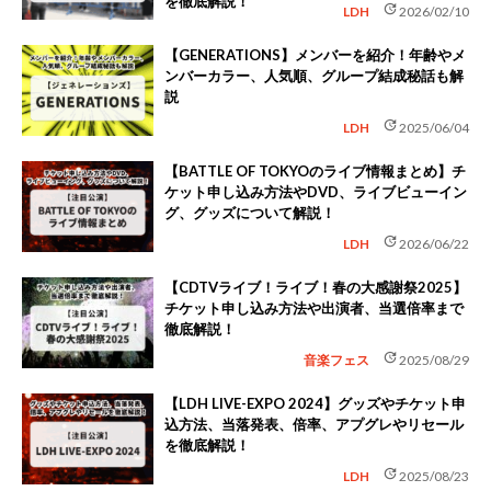
を徹底解説！
update
LDH
2026/02/10
【GENERATIONS】メンバーを紹介！年齢やメ
ンバーカラー、人気順、グループ結成秘話も解
説
update
LDH
2025/06/04
【BATTLE OF TOKYOのライブ情報まとめ】チ
ケット申し込み方法やDVD、ライブビューイン
グ、グッズについて解説！
update
LDH
2026/06/22
【CDTVライブ！ライブ！春の大感謝祭2025】
チケット申し込み方法や出演者、当選倍率まで
徹底解説！
update
音楽フェス
2025/08/29
【LDH LIVE-EXPO 2024】グッズやチケット申
込方法、当落発表、倍率、アプグレやリセール
を徹底解説！
update
LDH
2025/08/23