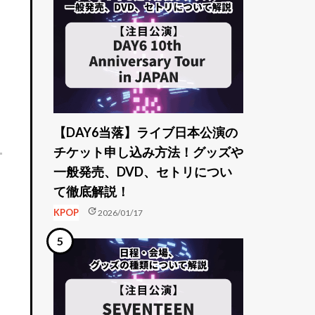
【DAY6当落】ライブ日本公演の
チケット申し込み方法！グッズや
一般発売、DVD、セトリについ
て徹底解説！
update
KPOP
2026/01/17