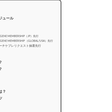
ケジュール
 ENGENE MEMBERSHIP（JP）先行
 ENGENE MEMBERSHIP （GLOBAL/USA）先行
・ローチケプレリクエスト抽選先行
？
？
は？
ツ