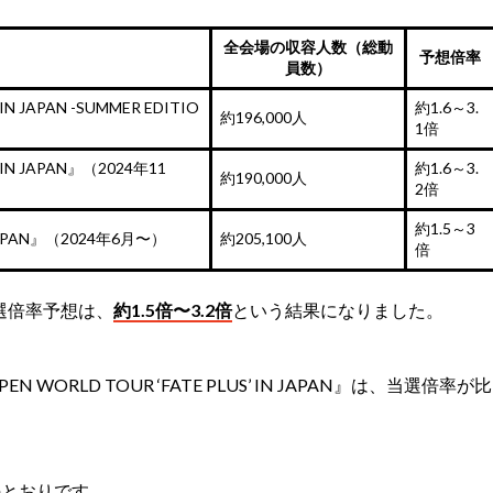
全会場の収容人数（総動
予想倍率
員数）
IN JAPAN -SUMMER EDITIO
約1.6～3.
約196,000人
1倍
’ IN JAPAN』（2024年11
約1.6～3.
約190,000人
2倍
約1.5～3
N JAPAN』（2024年6月〜）
約205,100人
倍
当選倍率予想は、
約1.5倍〜3.2倍
という結果になりました。
ORLD TOUR ‘FATE PLUS’ IN JAPAN』は、当選倍率が比
のとおりです。