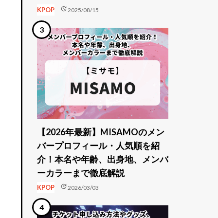
update
KPOP
2025/08/15
【2026年最新】MISAMOのメン
バープロフィール・人気順を紹
介！本名や年齢、出身地、メンバ
ーカラーまで徹底解説
update
KPOP
2026/03/03