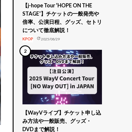
【j-hope Tour ‘HOPE ON THE
STAGE’】チケットの一般発売や
倍率、公演日程、グッズ、セトリ
について徹底解説！
update
KPOP
2025/08/29
【WayVライブ】チケット申し込
み方法や一般販売、グッズ・
DVDまで解説！