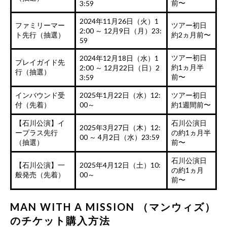
前〜
3:59
2024年11月26日（火）1
ファミリーマー
ツアー初日
2:00 ～ 12月9日（月）23:
ト先行（抽選）
約2ヵ月前〜
59
ツアー初日
2024年12月18日（水）1
プレイガイド先
約1ヵ月半
2:00 ～ 12月22日（日）2
行（抽選）
前〜
3:59
インバウンド受
2025年1月22日（水）12:
ツアー初日
付（先着）
00～
約1週間前〜
【石川公演】イ
石川公演日
2025年3月27日（木）12:
ープラス先行
の約1ヵ月半
00 ～ 4月2日（水）23:59
（抽選）
前〜
石川公演日
【石川公演】一
2025年4月12日（土）10:
の約1ヵ月
般発売（先着）
00～
前〜
MAN WITH A MISSION （マンウィズ）
のチケット購入方法