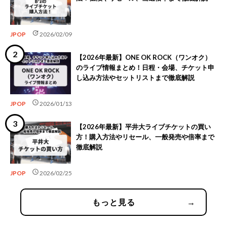
update
JPOP
2026/02/09
【2026年最新】ONE OK ROCK（ワンオク）
のライブ情報まとめ！日程・会場、チケット申
し込み方法やセットリストまで徹底解説
schedule
JPOP
2026/01/13
【2026年最新】平井大ライブチケットの買い
方！購入方法やリセール、一般発売や倍率まで
徹底解説
schedule
JPOP
2026/02/25
もっと見る
→