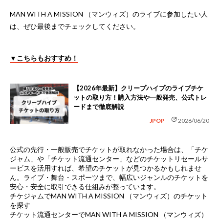
MAN WITH A MISSION （マンウィズ）のライブに参加したい人
は、ぜひ最後までチェックしてください。
▼こちらもおすすめ！
【2026年最新】クリープハイプのライブチケ
ットの取り方！購入方法や一般発売、公式トレ
ードまで徹底解説
update
JPOP
2026/06/20
公式の先行・一般販売でチケットが取れなかった場合は、
「チケ
ジャム」や「チケット流通センター」などのチケットリセールサ
ービス
を活用すれば、希望のチケットが見つかるかもしれませ
ん。ライブ・舞台・スポーツまで、幅広いジャンルのチケットを
安心・安全に取引できる仕組みが整っています。
チケジャムでMAN WITH A MISSION （マンウィズ）のチケット
を探す
チケット流通センターでMAN WITH A MISSION （マンウィズ）