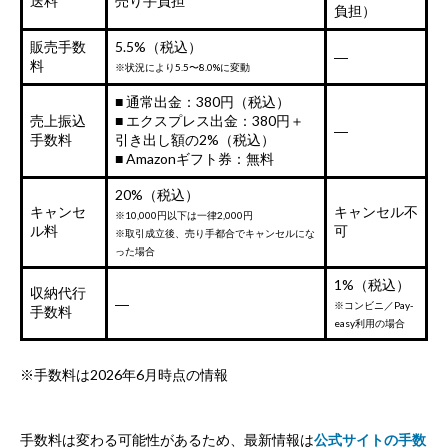
送料
売り手負担
負担）
販売手数
5.5%（税込）
―
料
※状況により5.5〜8.0%に変動
■ 通常出金：380円（税込）
売上振込
■ エクスプレス出金：380円＋
―
手数料
引き出し額の2%（税込）
■ Amazonギフト券：無料
20%（税込）
キャンセ
キャンセル不
※10,000円以下は一律2,000円
ル料
可
※取引成立後、売り手都合でキャンセルにな
った場合
1%（税込）
収納代行
―
※コンビニ／Pay-
手数料
easy利用の場合
※手数料は2026年6月時点の情報
手数料は変わる可能性があるため、最新情報は
公式サイトの手数