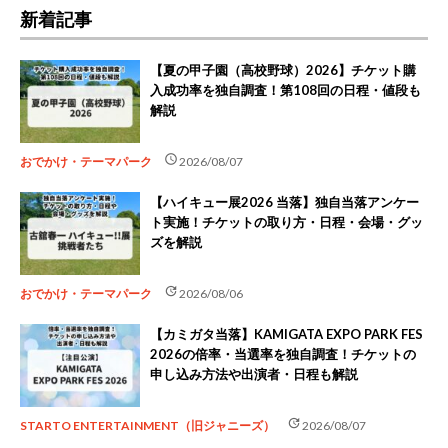
新着記事
【夏の甲子園（高校野球）2026】チケット購
入成功率を独自調査！第108回の日程・値段も
解説
schedule
おでかけ・テーマパーク
2026/08/07
【ハイキュー展2026 当落】独自当落アンケー
ト実施！チケットの取り方・日程・会場・グッ
ズを解説
update
おでかけ・テーマパーク
2026/08/06
【カミガタ当落】KAMIGATA EXPO PARK FES
2026の倍率・当選率を独自調査！チケットの
申し込み方法や出演者・日程も解説
update
STARTO ENTERTAINMENT（旧ジャニーズ）
2026/08/07