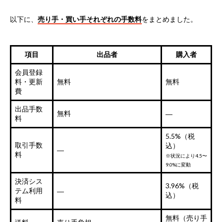
以下に、
売り手・買い手それぞれの手数料
をまとめました。
項目
出品者
購入者
会員登録
料・更新
無料
無料
費
出品手数
無料
―
料
5.5%（税
取引手数
込）
―
料
※状況により4.5〜
9.0%に変動
決済シス
3.96%（税
テム利用
―
込）
料
無料（売り手