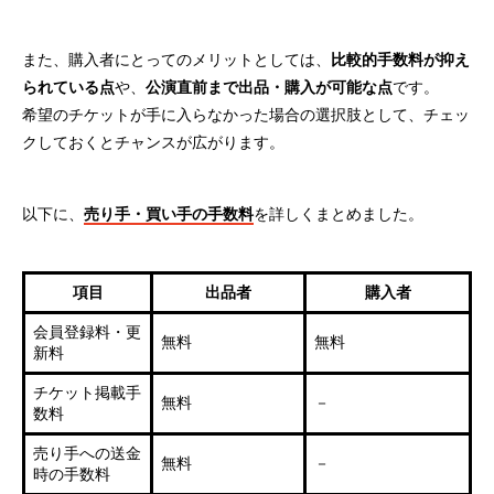
また、購入者にとってのメリットとしては、
比較的手数料が抑え
られている点
や、
公演直前まで出品・購入が可能な点
です。
希望のチケットが手に入らなかった場合の選択肢として、チェッ
クしておくとチャンスが広がります。
以下に、
売り手・買い手の手数料
を詳しくまとめました。
項目
出品者
購入者
会員登録料・更
無料
無料
新料
チケット掲載手
無料
－
数料
売り手への送金
無料
－
時の手数料