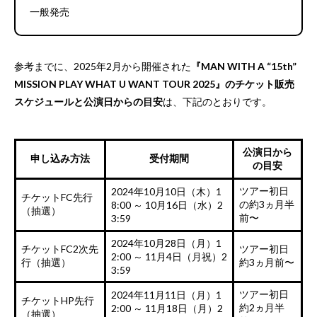
一般発売
参考までに、2025年2月から開催された
『MAN WITH A “15th”
MISSION PLAY WHAT U WANT TOUR 2025』のチケット販売
スケジュールと公演日からの目安
は、下記のとおりです。
公演日から
申し込み方法
受付期間
の目安
ツアー初日
2024年10月10日（木）1
チケットFC先行
の約3ヵ月半
8:00 ～ 10月16日（水）2
（抽選）
前〜
3:59
2024年10月28日（月）1
チケットFC2次先
ツアー初日
2:00 ～ 11月4日（月祝）2
行（抽選）
約3ヵ月前〜
3:59
ツアー初日
2024年11月11日（月）1
チケットHP先行
約2ヵ月半
2:00 ～ 11月18日（月）2
（抽選）