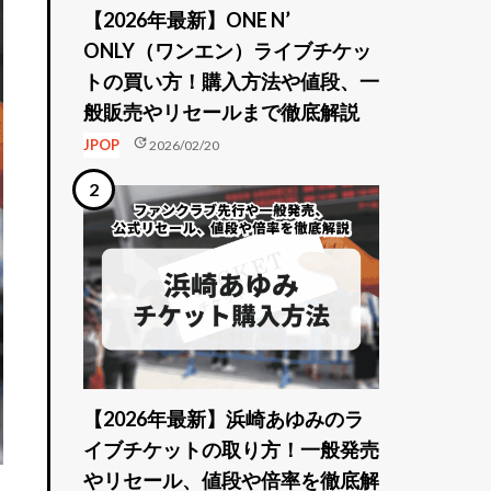
【2026年最新】ONE N’
ONLY（ワンエン）ライブチケッ
トの買い方！購入方法や値段、一
般販売やリセールまで徹底解説
update
JPOP
2026/02/20
【2026年最新】浜崎あゆみのラ
イブチケットの取り方！一般発売
やリセール、値段や倍率を徹底解