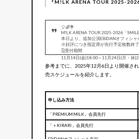
『M!LK ARENA TOUR 2025-
🎈🌈💐
M!LK ARENA TOUR 2025-2026「SMIL
本日より、追加公演EBiDANオフィシ
※好評につき指定席が先行予定枚数終
🗓️受付期間
11月14日(金)18:00～11月24日(月・休)2
— M!LK OFFICIAL (@milk_info)
Novembe
参考までに、2025年12月6日より開催さ
売スケジュールを紹介します。
申し込み方法
「PREMIUM MILK」会員先行
「＋KIRARI」会員先行
EBiDANオフィシャル先行