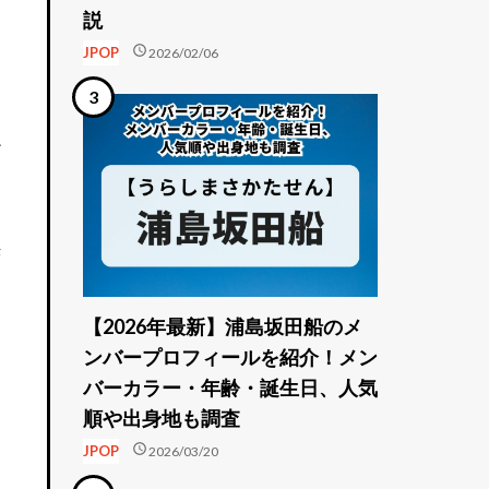
説
schedule
JPOP
2026/02/06
だ
決
【2026年最新】浦島坂田船のメ
ンバープロフィールを紹介！メン
バーカラー・年齢・誕生日、人気
順や出身地も調査
schedule
JPOP
2026/03/20