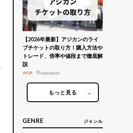
【2026年最新】アジカンのライ
ブチケットの取り方！購入方法や
トレード、倍率や値段まで徹底解
説
schedule
JPOP
2026/06/20
もっと見る
→
最
GENRE
ジャンル