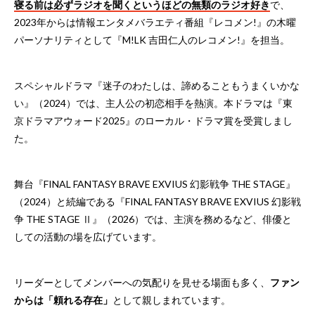
寝る前は必ずラジオを聞くというほどの無類のラジオ好き
で、
2023年からは情報エンタメバラエティ番組『レコメン!』の木曜
パーソナリティとして『M!LK 吉田仁人のレコメン!』を担当。
スペシャルドラマ『迷子のわたしは、諦めることもうまくいかな
い』（2024）では、主人公の初恋相手を熱演。本ドラマは『東
京ドラマアウォード2025』のローカル・ドラマ賞を受賞しまし
た。
舞台『FINAL FANTASY BRAVE EXVIUS 幻影戦争 THE STAGE』
（2024）と続編である『FINAL FANTASY BRAVE EXVIUS 幻影戦
争 THE STAGE Ⅱ』（2026）では、主演を務めるなど、俳優と
しての活動の場を広げています。
リーダーとしてメンバーへの気配りを見せる場面も多く、
ファン
からは「頼れる存在」
として親しまれています。