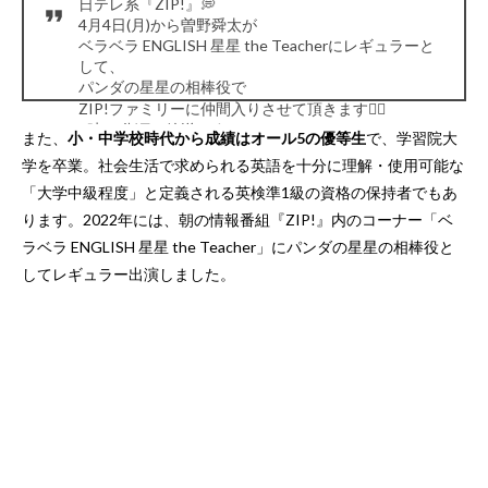
日テレ系『ZIP!』💭
4月4日(月)から曽野舜太が
ベラベラ ENGLISH 星星 the Teacherにレギュラーと
して、
パンダの星星の相棒役で
ZIP!ファミリーに仲間入りさせて頂きます🙇‍♀️
7時30分頃〜放送です📣☺️
また、
小・中学校時代から成績はオール5の優等生
で、学習院大
盛り上がっていきましょー🙌🙌🙌
#ZIP
#星星のベラベ
学を卒業。社会生活で求められる英語を十分に理解・使用可能な
ラENGLISH
#曽野舜太
#モーニングしゅんた
pic.twitter.com/WV2b0bgN9X
「大学中級程度」と定義される英検準1級の資格の保持者でもあ
— スターダストプロモーション第三事業部【公式】
ります。2022年には、朝の情報番組『ZIP!』内のコーナー「ベ
(@SD3info)
March 24, 2022
ラベラ ENGLISH 星星 the Teacher」にパンダの星星の相棒役と
してレギュラー出演しました。