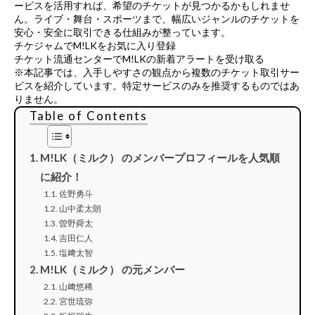
ービス
を活用すれば、希望のチケットが見つかるかもしれませ
ん。ライブ・舞台・スポーツまで、幅広いジャンルのチケットを
安心・安全に取引できる仕組みが整っています。
チケジャムでM!LKをお気に入り登録
チケット流通センターでM!LKの新着アラートを受け取る
※本記事では、入手しやすさの観点から複数のチケット取引サー
ビスを紹介しています。特定サービスのみを推奨するものではあ
りません。
Table of Contents
M!LK（ミルク） のメンバープロフィールを人気順
に紹介！
佐野勇斗
山中柔太朗
曽野舜太
吉田仁人
塩﨑太智
M!LK（ミルク） の元メンバー
山﨑悠稀
宮世琉弥