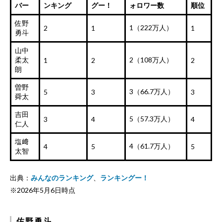
バー
ンキング
グー！
ォロワー数
順位
佐野
1（222万人）
2
1
1
勇斗
山中
柔太
2（108万人）
1
2
2
朗
曽野
3（66.7万人）
5
3
3
舜太
吉田
5（57.3万人）
3
4
4
仁人
塩﨑
4（61.7万人）
4
5
5
太智
出典：
みんなのランキング
、
ランキングー！
※2026年5月6日時点
佐野勇斗