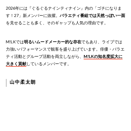
2026年には『ぐるぐるナインティナイン』内の「ゴチになりま
す！27」新メンバーに抜擢。
バラエティ番組では天然っぽい一面
を見せることも多く、そのギャップも人気の理由です。
M!LKでは
明るいムードメーカー的な存在
でもあり、ライブでは
力強いパフォーマンスで観客を盛り上げています。俳優・バラエ
ティ活動とグループ活動を両立しながら、
M!LKの知名度拡大に
大きく貢献
しているメンバーです。
山中柔太朗