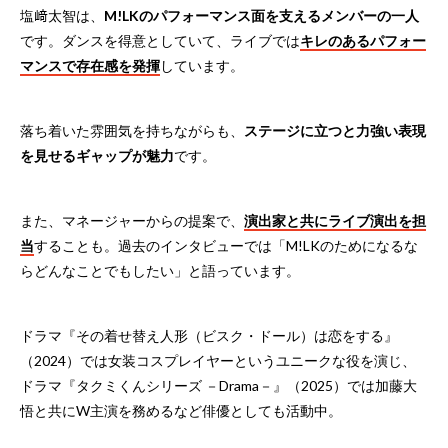
塩﨑太智は、
M!LKのパフォーマンス面を支えるメンバーの一人
です。ダンスを得意としていて、ライブでは
キレのあるパフォー
マンスで存在感を発揮
しています。
落ち着いた雰囲気を持ちながらも、
ステージに立つと力強い表現
を見せるギャップが魅力
です。
また、マネージャーからの提案で、
演出家と共にライブ演出を担
当
することも。過去のインタビューでは「M!LKのためになるな
らどんなことでもしたい」と語っています。
ドラマ『その着せ替え人形（ビスク・ドール）は恋をする』
（2024）では女装コスプレイヤーというユニークな役を演じ、
ドラマ『タクミくんシリーズ －Drama－』（2025）では加藤大
悟と共にW主演を務めるなど俳優としても活動中。