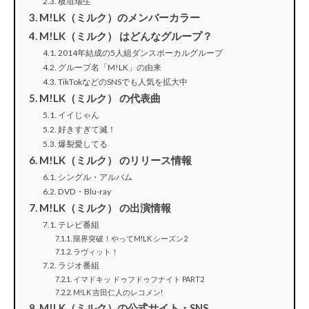
板垣瑞生
M!LK（ミルク）のメンバーカラー
M!LK（ミルク） はどんなグループ？
2014年結成の5人組ダンスボーカルグループ
グループ名「M!LK」の由来
TikTokなどのSNSでも人気を拡大中
M!LK（ミルク） の代表曲
イイじゃん
好きすぎて滅！
爆裂愛してる
M!LK（ミルク） のリリース情報
シングル・アルバム
DVD・Blu-ray
M!LK（ミルク） の出演情報
テレビ番組
限界突破！やってM!LK シーズン2
ラヴィット！
ラジオ番組
イマドキッ ドゥフドゥフナイト PART2
M!LK 吉田仁人のレコメン!
M!LK（ミルク）の公式サイト・SNS