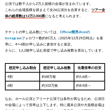
公演では数千人から2万人規模の会場が含まれています。
これらの会場規模を踏まえて全26公演分を合算すると、
ツアー全
体の総席数は12万2,000席
になると考えられます。
チケットの申し込み数については、
Official髭男dismの
Instagram
フォロワー数約85万人（2025年12月29日時点）を基
準に、4〜6割が申し込みに参加すると仮定。
さらに、1人2枚申し込む前提で申し込み枚数を算出しています。
想定申し込み割合
想定申し込み枚数
当選倍率の目安
4割
約68万枚
約5.6倍～
6割
約102万枚
約8.4倍～
なお、ホール公演とアリーナ公演では条件が異なるため、公演日
や会場によって倍率は上下します。特に週末公演や大規模会場は