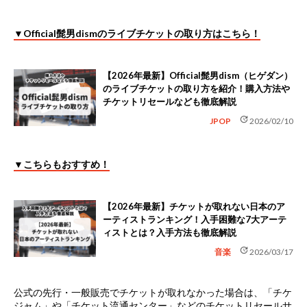
▼Official髭男dismのライブチケットの取り方はこちら！
【2026年最新】Official髭男dism（ヒゲダン）
のライブチケットの取り方を紹介！購入方法や
チケットリセールなども徹底解説
update
JPOP
2026/02/10
▼こちらもおすすめ！
【2026年最新】チケットが取れない日本のア
ーティストランキング！入手困難な7大アーテ
ィストとは？入手方法も徹底解説
update
音楽
2026/03/17
公式の先行・一般販売でチケットが取れなかった場合は、
「チケ
ジャム」や「チケット流通センター」などのチケットリセールサ