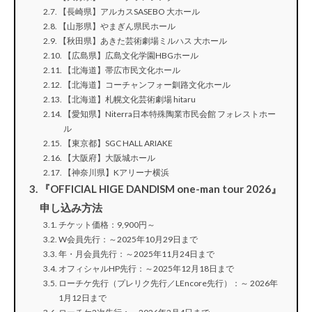
【長崎県】アルカスSASEBO 大ホール
【山形県】やまぎん県民ホール
【秋田県】あきた芸術劇場ミルハス 大ホール
【広島県】広島文化学園HBGホール
【北海道】帯広市民文化ホール
【北海道】コーチャンフォー釧路文化ホール
【北海道】札幌文化芸術劇場 hitaru
【愛知県】Niterra日本特殊陶業市民会館 フォレストホー
ル
【東京都】SGC HALL ARIAKE
【大阪府】大阪城ホール
【神奈川県】Kアリーナ横浜
『OFFICIAL HIGE DANDISM one-man tour 2026』
申し込み方法
チケット価格：9,900円～
W会員先行：～2025年10月29日まで
年・月会員先行：～2025年11月24日まで
オフィシャルHP先行：～2025年12月18日まで
ローチケ先行（プレリク先行／LEncore先行）：～ 2026年
1月12日まで