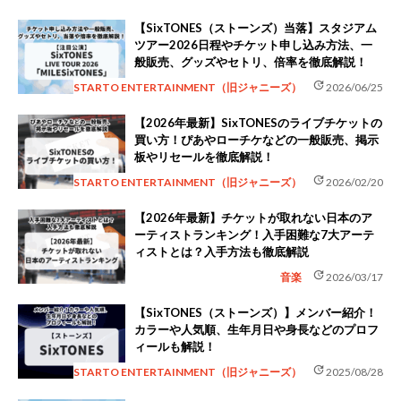
【SixTONES（ストーンズ）当落】スタジアム
ツアー2026日程やチケット申し込み方法、一
般販売、グッズやセトリ、倍率を徹底解説！
update
STARTO ENTERTAINMENT（旧ジャニーズ）
2026/06/25
【2026年最新】SixTONESのライブチケットの
買い方！ぴあやローチケなどの一般販売、掲示
板やリセールを徹底解説！
update
STARTO ENTERTAINMENT（旧ジャニーズ）
2026/02/20
【2026年最新】チケットが取れない日本のア
ーティストランキング！入手困難な7大アーテ
ィストとは？入手方法も徹底解説
update
音楽
2026/03/17
【SixTONES（ストーンズ）】メンバー紹介！
カラーや人気順、生年月日や身長などのプロフ
ィールも解説！
update
STARTO ENTERTAINMENT（旧ジャニーズ）
2025/08/28