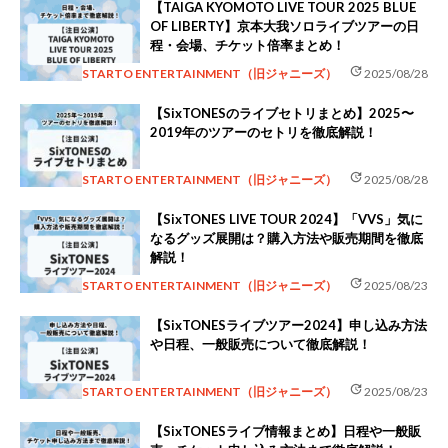
【TAIGA KYOMOTO LIVE TOUR 2025 BLUE
OF LIBERTY】京本大我ソロライブツアーの日
程・会場、チケット倍率まとめ！
update
STARTO ENTERTAINMENT（旧ジャニーズ）
2025/08/28
【SixTONESのライブセトリまとめ】2025〜
2019年のツアーのセトリを徹底解説！
update
STARTO ENTERTAINMENT（旧ジャニーズ）
2025/08/28
【SixTONES LIVE TOUR 2024】「VVS」気に
なるグッズ展開は？購入方法や販売期間を徹底
解説！
update
STARTO ENTERTAINMENT（旧ジャニーズ）
2025/08/23
【SixTONESライブツアー2024】申し込み方法
や日程、一般販売について徹底解説！
update
STARTO ENTERTAINMENT（旧ジャニーズ）
2025/08/23
【SixTONESライブ情報まとめ】日程や一般販