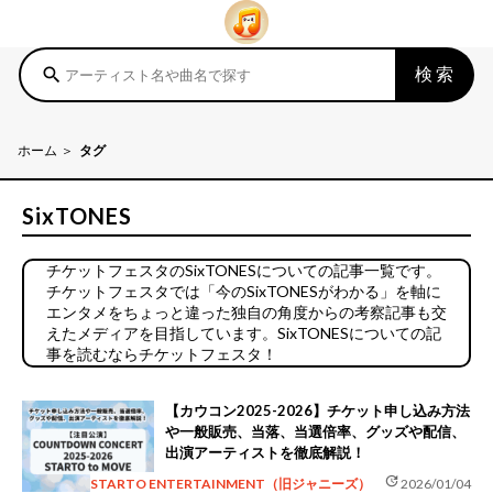
検索
search
ホーム
タグ
SixTONES
チケットフェスタのSixTONESについての記事一覧です。
チケットフェスタでは「今のSixTONESがわかる」を軸に
エンタメをちょっと違った独自の角度からの考察記事も交
えたメディアを目指しています。SixTONESについての記
事を読むならチケットフェスタ！
【カウコン2025-2026】チケット申し込み方法
や一般販売、当落、当選倍率、グッズや配信、
出演アーティストを徹底解説！
update
STARTO ENTERTAINMENT（旧ジャニーズ）
2026/01/04