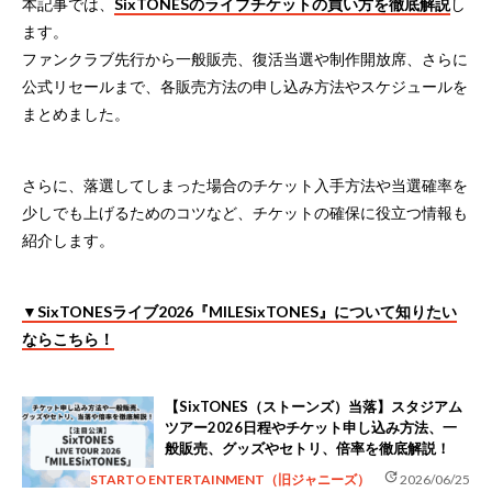
本記事では、
SixTONESのライブチケットの買い方を徹底解説
し
ます。
ファンクラブ先行から一般販売、復活当選や制作開放席、さらに
公式リセールまで、各販売方法の申し込み方法やスケジュールを
まとめました。
さらに、落選してしまった場合のチケット入手方法や当選確率を
少しでも上げるためのコツなど、チケットの確保に役立つ情報も
紹介します。
▼SixTONESライブ2026『MILESixTONES』について知りたい
ならこちら！
【SixTONES（ストーンズ）当落】スタジアム
ツアー2026日程やチケット申し込み方法、一
般販売、グッズやセトリ、倍率を徹底解説！
update
STARTO ENTERTAINMENT（旧ジャニーズ）
2026/06/25