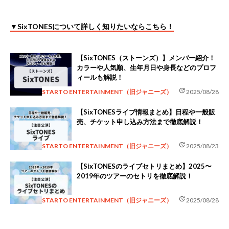
▼SixTONESについて詳しく知りたいならこちら！
【SixTONES（ストーンズ）】メンバー紹介！
カラーや人気順、生年月日や身長などのプロフ
ィールも解説！
update
STARTO ENTERTAINMENT（旧ジャニーズ）
2025/08/28
【SixTONESライブ情報まとめ】日程や一般販
売、チケット申し込み方法まで徹底解説！
update
STARTO ENTERTAINMENT（旧ジャニーズ）
2025/08/23
【SixTONESのライブセトリまとめ】2025〜
2019年のツアーのセトリを徹底解説！
update
STARTO ENTERTAINMENT（旧ジャニーズ）
2025/08/28