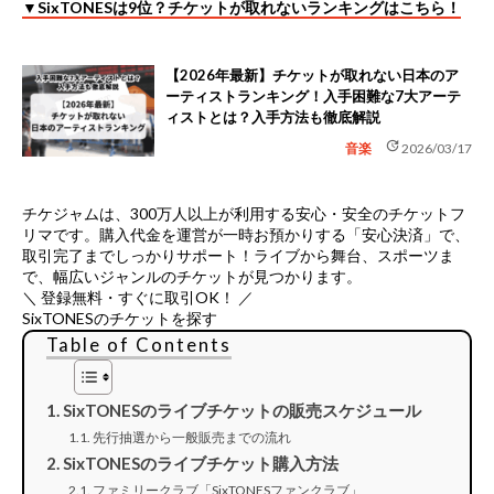
▼SixTONESは9位？チケットが取れないランキングはこちら！
【2026年最新】チケットが取れない日本のア
ーティストランキング！入手困難な7大アーテ
ィストとは？入手方法も徹底解説
update
音楽
2026/03/17
チケジャムは、
300万人以上が利用する安心・安全のチケットフ
リマ
です。購入代金を運営が一時お預かりする「安心決済」で、
取引完了までしっかりサポート！ライブから舞台、スポーツま
で、幅広いジャンルのチケットが見つかります。
＼ 登録無料・すぐに取引OK！ ／
SixTONESのチケットを探す
Table of Contents
SixTONESのライブチケットの販売スケジュール
先行抽選から一般販売までの流れ
SixTONESのライブチケット購入方法
ファミリークラブ「SixTONESファンクラブ」