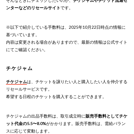
そんなときにチェックしたいのが、
チケジャムやチケット流通セ
ンターなどのリセールサイト
です。
※以下で紹介している手数料は、
2025
年
10
月
22
日時点の情報に
基づいています。
内容は変更される場合がありますので、最新の情報は公式サイト
にてご確認ください。
チケジャム
チケジャム
は、チケットを譲りたい人と購入したい人を仲介する
リセールサービスです。
希望する日程のチケットを購入することができます。
チケジャムの出品手数料は、取引成立時に
販売手数料としてチケ
ット代金の5.5〜8.0%
がかかります。販売手数料は、需給バラン
スに応じて変動します。