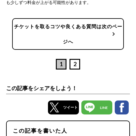
も少しずつ料金が上がる可能性があります。
チケットを取るコツや良くある質問は次のペー
chevron_right
ジへ
1
2
この記事をシェアをしよう！
ツイート
LINE
この記事を書いた人