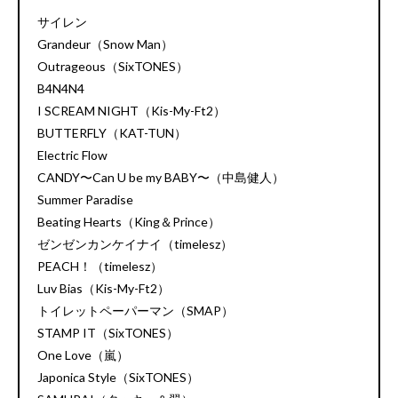
サイレン
Grandeur（Snow Man）
Outrageous（SixTONES）
B4N4N4
I SCREAM NIGHT（Kis-My-Ft2）
BUTTERFLY（KAT-TUN）
Electric Flow
CANDY〜Can U be my BABY〜（中島健人）
Summer Paradise
Beating Hearts（King＆Prince）
ゼンゼンカンケイナイ（timelesz）
PEACH！（timelesz）
Luv Bias（Kis-My-Ft2）
トイレットペーパーマン（SMAP）
STAMP IT（SixTONES）
One Love（嵐）
Japonica Style（SixTONES）