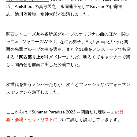
巧、AmBitiousの真弓孟之、永岡蓮王そしてBoys beの伊藤篤
志、池川侑希弥、角紳太郎が出演しました。
関西ジャニーズJr.や各所属グループのオリジナル曲のほか、関ジ
ャニ∞、ジャニーズWEST、なにわ男子、Aぇ! groupといった関
西の先輩グループの曲を選曲。また全11曲をノンストップで披露
する
「関西盛り上がりメドレー」
など、明るくてキャッチーで楽
しい関西色を前面に出した公演でした。
次世代を担うメンバーたちが、次々とフレッシュなパフォーマン
スでファンを魅了しました。
ここからは『Summer Paradise 2023 ～関西だし魂味～』の
日
程・会場・セットリスト
について詳しく説明していきます。