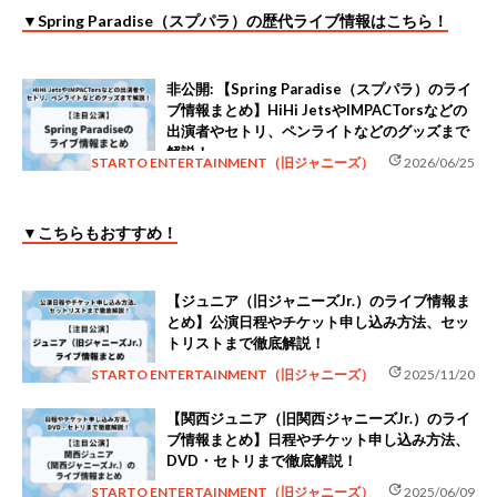
▼Spring Paradise（スプパラ）の歴代ライブ情報はこちら！
非公開: 【Spring Paradise（スプパラ）のライ
ブ情報まとめ】HiHi JetsやIMPACTorsなどの
出演者やセトリ、ペンライトなどのグッズまで
解説！
update
STARTO ENTERTAINMENT（旧ジャニーズ）
2026/06/25
▼こちらもおすすめ！
【ジュニア（旧ジャニーズJr.）のライブ情報ま
とめ】公演日程やチケット申し込み方法、セッ
トリストまで徹底解説！
update
STARTO ENTERTAINMENT（旧ジャニーズ）
2025/11/20
【関西ジュニア（旧関西ジャニーズJr.）のライ
ブ情報まとめ】日程やチケット申し込み方法、
DVD・セトリまで徹底解説！
update
STARTO ENTERTAINMENT（旧ジャニーズ）
2025/06/09