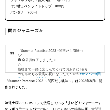
付け替えペンライトトップ 800円
バンダナ 900円
関西ジャニーズJr
『Summer Paradise 2023 ~関西だし魂味~』
/／
🏯 全公演終了しました ✨
\＼
最後まで一緒に楽しんでくれておおきに‼︎🍧🏮
めちゃめちゃ最高の夏になったで〜🩷🎯
#サマパラ
#関
西ジャニーズJr
#ジャニーズJr
『Summer Paradise 2023 ～関西だし魂味～』は
2023年8月に開
pic.twitter.com/5neqdOsya3
催
されました。
— ジュニア公式 (@jr_official_X)
August 30, 2023
毎週土曜9:30～BSフジで放送している
『まいど！ジャーニー』
のレギュラーメンバー
である、Lil かんさいの嶋崎斗亜、當間琉