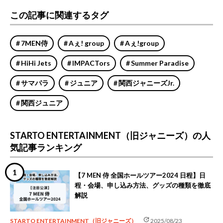
この記事に関連するタグ
7MEN侍
Aぇ! group
Aぇ!group
HiHi Jets
IMPACTors
Summer Paradise
サマパラ
ジュニア
関西ジャニーズJr.
関西ジュニア
STARTO ENTERTAINMENT（旧ジャニーズ）の人
気記事ランキング
【7 MEN 侍 全国ホールツアー2024 日程】日
程・会場、申し込み方法、グッズの種類を徹底
解説
update
STARTO ENTERTAINMENT（旧ジャニーズ）
2025/08/23