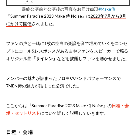
した⚡️
最終公演前と公演後の写真をお届け📸💥
#Make侍
Noise
🤟😎
#サマパラ
#ジャニーズJr
『Summer Paradise 2023 Make 侍 Noise』は
2023年7月から8月
pic.twitter.com/qHqgxsFNba
にかけて開催
されました。
— ジュニア公式 (@jr_official_X)
August 8, 2023
ファンの声と一緒に1枚の空白の楽譜を音で埋めていくをコンセ
プトにコール&レスポンスがある曲やファンをスピーカーで煽る
オリジナル曲
「サイレン」
などを披露しファンを湧かせました。
メンバーの魅力が詰まったソロ曲やバンドパフォーマンスで
7MEN侍の魅力が詰まった公演でした。
ここからは『Summer Paradise 2023 Make 侍 Noise』の
日程・会
場・セットリスト
について詳しく説明していきます。
日程・会場