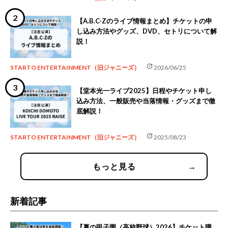
【A.B.C-Zのライブ情報まとめ】チケットの申
し込み方法やグッズ、DVD、セトリについて解
説！
update
STARTO ENTERTAINMENT（旧ジャニーズ）
2026/06/25
【堂本光一ライブ2025】日程やチケット申し
込み方法、一般販売や当落情報・グッズまで徹
底解説！
update
STARTO ENTERTAINMENT（旧ジャニーズ）
2025/08/23
もっと見る
→
新着記事
【夏の甲子園（高校野球）2026】チケット購