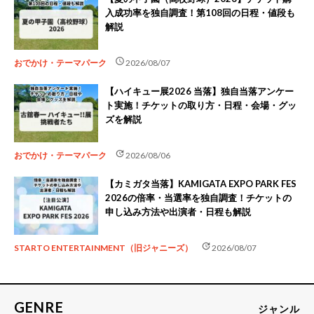
入成功率を独自調査！第108回の日程・値段も
解説
schedule
おでかけ・テーマパーク
2026/08/07
【ハイキュー展2026 当落】独自当落アンケー
ト実施！チケットの取り方・日程・会場・グッ
ズを解説
update
おでかけ・テーマパーク
2026/08/06
【カミガタ当落】KAMIGATA EXPO PARK FES
2026の倍率・当選率を独自調査！チケットの
申し込み方法や出演者・日程も解説
update
STARTO ENTERTAINMENT（旧ジャニーズ）
2026/08/07
GENRE
ジャンル