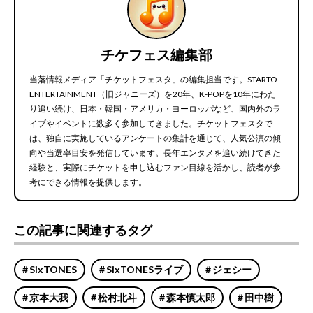
チケフェス編集部
当落情報メディア「チケットフェスタ」の編集担当です。STARTO
ENTERTAINMENT（旧ジャニーズ）を20年、K-POPを10年にわた
り追い続け、日本・韓国・アメリカ・ヨーロッパなど、国内外のラ
イブやイベントに数多く参加してきました。チケットフェスタで
は、独自に実施しているアンケートの集計を通じて、人気公演の傾
向や当選率目安を発信しています。長年エンタメを追い続けてきた
経験と、実際にチケットを申し込むファン目線を活かし、読者が参
考にできる情報を提供します。
この記事に関連するタグ
SixTONES
SixTONESライブ
ジェシー
京本大我
松村北斗
森本慎太郎
田中樹