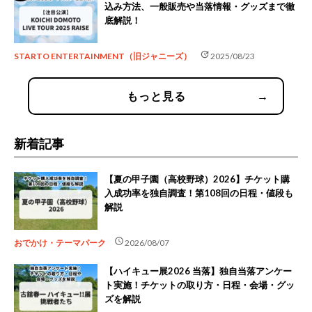
込み方法、一般販売や当落情報・グッズまで徹
底解説！
update
STARTO ENTERTAINMENT（旧ジャニーズ）
2025/08/23
もっと見る
→
新着記事
【夏の甲子園（高校野球）2026】チケット購
入成功率を独自調査！第108回の日程・値段も
解説
schedule
おでかけ・テーマパーク
2026/08/07
【ハイキュー展2026 当落】独自当落アンケー
ト実施！チケットの取り方・日程・会場・グッ
ズを解説