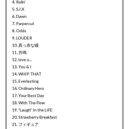
4. Rolln’
5. S.I.X
6. Dawn
7. Parpercut
8. Odds
9. LOUDER
10. 真っ赤な噓
11. 共鳴
12. love u…
13. You & I
14. WHIP THAT
15. Everlasting
16. Ordinary Hero
17. Your Best Day
18. With The Flow
19. ”Laugh” In the LIFE
20. Strawberry Breakfast
21. フィギュア