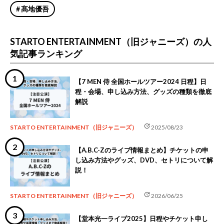
髙地優吾
STARTO ENTERTAINMENT（旧ジャニーズ）の人
気記事ランキング
【7 MEN 侍 全国ホールツアー2024 日程】日
程・会場、申し込み方法、グッズの種類を徹底
解説
update
STARTO ENTERTAINMENT（旧ジャニーズ）
2025/08/23
【A.B.C-Zのライブ情報まとめ】チケットの申
し込み方法やグッズ、DVD、セトリについて解
説！
update
STARTO ENTERTAINMENT（旧ジャニーズ）
2026/06/25
【堂本光一ライブ2025】日程やチケット申し