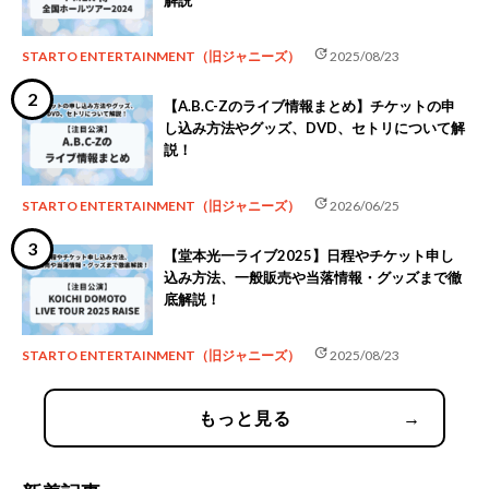
解説
update
STARTO ENTERTAINMENT（旧ジャニーズ）
2025/08/23
【A.B.C-Zのライブ情報まとめ】チケットの申
し込み方法やグッズ、DVD、セトリについて解
説！
update
STARTO ENTERTAINMENT（旧ジャニーズ）
2026/06/25
【堂本光一ライブ2025】日程やチケット申し
込み方法、一般販売や当落情報・グッズまで徹
底解説！
update
STARTO ENTERTAINMENT（旧ジャニーズ）
2025/08/23
もっと見る
→