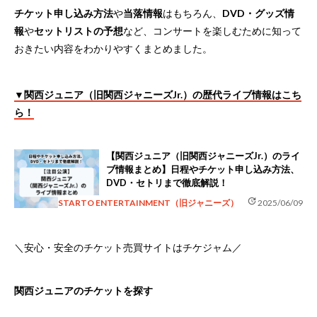
チケット申し込み方法
や
当落情報
はもちろん、
DVD・グッズ情
報
や
セットリストの予想
など、コンサートを楽しむために知って
おきたい内容をわかりやすくまとめました。
▼関西ジュニア（旧関西ジャニーズJr.）の歴代ライブ情報はこち
ら！
【関西ジュニア（旧関西ジャニーズJr.）のライ
ブ情報まとめ】日程やチケット申し込み方法、
DVD・セトリまで徹底解説！
update
STARTO ENTERTAINMENT（旧ジャニーズ）
2025/06/09
＼安心・安全のチケット売買サイトはチケジャム／
関西ジュニアのチケットを探す