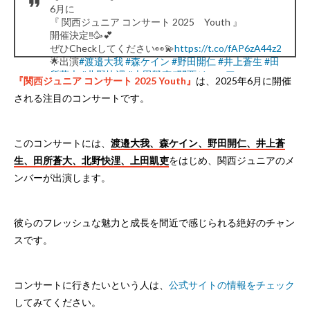
6月に
『 関西ジュニア コンサート 2025 Youth 』
開催決定‼︎🥳💕
ぜひCheckしてください👀💫
https://t.co/fAP6zA44z2
🌟出演
#渡邉大我
#森ケイン
#野田開仁
#井上蒼生
#田
所蒼大
#北野快浬
#上田凱吏
#関西ジュニア
『関西ジュニア コンサート 2025 Youth』
は、2025年6月に開催
pic.twitter.com/69oKh18Xh7
される注目のコンサートです。
— ジュニア公式 (@jr_official_X)
April 1, 2025
このコンサートには、
渡邉大我、森ケイン、野田開仁、井上蒼
生、田所蒼大、北野快浬、上田凱吏
をはじめ、関西ジュニアのメ
ンバーが出演します。
彼らのフレッシュな魅力と成長を間近で感じられる絶好のチャン
スです。
コンサートに行きたいという人は、
公式サイトの情報をチェック
してみてください。