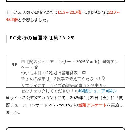
申し込み人数が1割の場合は
11.3～22.7倍
、2割の場合は
22.7～
45.3倍
と予想しました。
FC先行の当選率は約33.2％
🌸【関西ジュニア コンサート 2025 Youth】 当落アン
ケート 🌸
ついに本日 4/22(火)は当落発表！💥
皆さんの結果は…？投票で教えてください！👇
リプライにて、ライブの詳細記事も公開中📄✨
ぜひチェックしてください！🔽
#関西ジュニア
#関ジ
ュ
#当落
当サイトの公式Xアカウントにて、2025年4月22日（火）に『関
— チケットフェスタ (@ticket_festa)
April 22, 2025
西ジュニア コンサート 2025 Youth』の
当落アンケート
を実施し
ました。