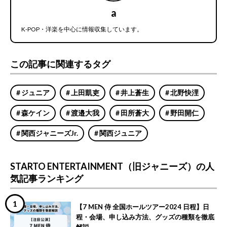
a
K-POP・洋楽を中心に情報収集しています。
この記事に関連するタグ
ジュニア
上田凱吏
井上蒼生
北野快浬
森ケイン
渡邉大我
田所蒼大
野田開仁
関西ジャニーズJr.
関西ジュニア
STARTO ENTERTAINMENT（旧ジャニーズ）の人
気記事ランキング
【7 MEN 侍 全国ホールツアー2024 日程】日
程・会場、申し込み方法、グッズの種類を徹底