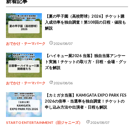
新着記事
【夏の甲子園（高校野球）2026】チケット購
入成功率を独自調査！第108回の日程・値段も
解説
schedule
おでかけ・テーマパーク
2026/08/07
【ハイキュー展2026 当落】独自当落アンケー
ト実施！チケットの取り方・日程・会場・グッ
ズを解説
update
おでかけ・テーマパーク
2026/08/06
【カミガタ当落】KAMIGATA EXPO PARK FES
2026の倍率・当選率を独自調査！チケットの
申し込み方法や出演者・日程も解説
update
STARTO ENTERTAINMENT（旧ジャニーズ）
2026/08/07