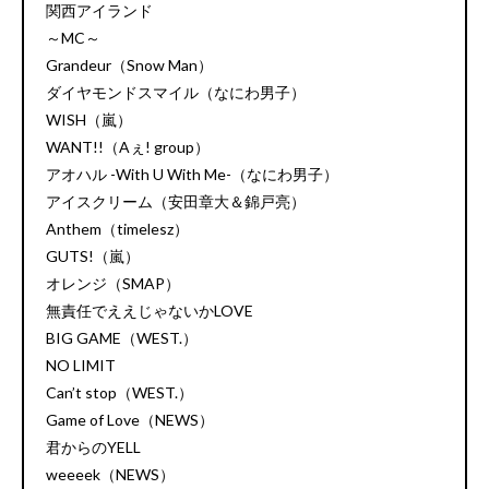
関西アイランド
～MC～
Grandeur（Snow Man）
ダイヤモンドスマイル（なにわ男子）
WISH（嵐）
WANT!!（Aぇ! group）
アオハル -With U With Me-（なにわ男子）
アイスクリーム（安田章大＆錦戸亮）
Anthem（timelesz）
GUTS!（嵐）
オレンジ（SMAP）
無責任でええじゃないかLOVE
BIG GAME（WEST.）
NO LIMIT
Can’t stop（WEST.）
Game of Love（NEWS）
君からのYELL
weeeek（NEWS）