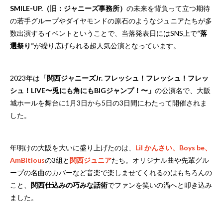
SMILE-UP.（旧：ジャニーズ事務所）
の未来を背負って立つ期待
の若手グループやダイヤモンドの原石のようなジュニアたちが多
数出演するイベントということで、当落発表日にはSNS上で
“落
選祭り”
が繰り広げられる超人気公演となっています。
2023年は
「関西ジャニーズJr. フレッシュ！フレッシュ！フレッ
シュ！LIVE〜兎にも角にもBIGジャンプ！〜」
の公演名で、大阪
城ホールを舞台に1月3日から5日の3日間にわたって開催されま
した。
年明けの大阪を大いに盛り上げたのは、
Lil かんさい、Boys be、
AmBitious
の3組と
関西ジュニア
たち。オリジナル曲や先輩グル
ープの名曲のカバーなど音楽で楽しませてくれるのはもちろんの
こと、
関西仕込みの巧みな話術
でファンを笑いの渦へと叩き込み
ました。