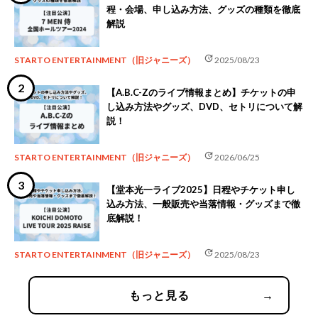
程・会場、申し込み方法、グッズの種類を徹底
解説
update
STARTO ENTERTAINMENT（旧ジャニーズ）
2025/08/23
【A.B.C-Zのライブ情報まとめ】チケットの申
し込み方法やグッズ、DVD、セトリについて解
説！
update
STARTO ENTERTAINMENT（旧ジャニーズ）
2026/06/25
【堂本光一ライブ2025】日程やチケット申し
込み方法、一般販売や当落情報・グッズまで徹
底解説！
update
STARTO ENTERTAINMENT（旧ジャニーズ）
2025/08/23
もっと見る
→