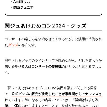
・AmBitious
・関西ジュニア
関ジュあけおめコン2024・グッズ
コンサートの楽しみを倍増させてくれるのが、公演用に準備され
た
グッズ
の存在です。
発売されるグッズのラインナップを眺めながら、どれを買おうか
想いを馳せるのは
コンサートの醍醐味
のひとつだと言えるでしょ
う。
「関ジュあけおめライブ2024 The 笑門来福」に関しても同様
で、
公式グッズの販売が決定したことが事務所からアナウンスさ
れています。
気になるその内容については、
「詳細は決まり次
第、ご案内いたします」
とのことで、続報が待たれるところで