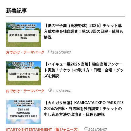
新着記事
【夏の甲子園（高校野球）2026】チケット購
入成功率を独自調査！第108回の日程・値段も
解説
schedule
おでかけ・テーマパーク
2026/08/07
【ハイキュー展2026 当落】独自当落アンケー
ト実施！チケットの取り方・日程・会場・グッ
ズを解説
update
おでかけ・テーマパーク
2026/08/06
【カミガタ当落】KAMIGATA EXPO PARK FES
2026の倍率・当選率を独自調査！チケットの
申し込み方法や出演者・日程も解説
update
STARTO ENTERTAINMENT（旧ジャニーズ）
2026/08/07