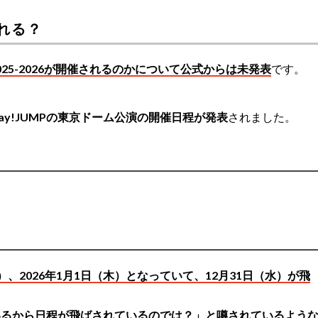
される？
025-2026が開催されるのかについて公式からは未発表
です。
!Say!JUMPの東京ドーム公演の開催日程が発表
されました。
、
火）、2026年1月1日（木）となっていて、12月31日（水）が飛
👻
#H_Ssɑy_JUMP
https://t.co/KCB42ifeAI
UMP_Storm)
October 9, 2025
いるから日程が飛ばされているのでは？」と噂されているよう