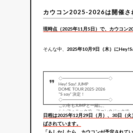
カウコン2025-2026は開催
現時点（2025年11月5日）で、カウコン2
そんな中、
2025年10月9日（木）にHey
◇━━━━━━━━━━━◇
Hey! Sɑy! JUMP
DOME TOUR 2025-2026
“S sɑy” 決定！
◇━━━━━━━━━━━◇
この冬もJUMPと一緒に、
シンフォニックで、ファンタジックで
日程は2025年12月29日（月）、30日（
ロマンティックな時を過ごしましょう🪶
ばされています。
— Hey! Sɑy! JUMP / Storm Labels❕ (@J
「もしかしたら、カウコンが予定されて