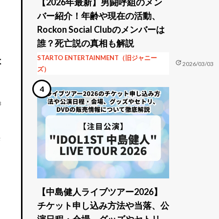
【2026年最新】男闘呼組のメン
バー紹介！年齢や現在の活動、
Rockon Social Clubのメンバーは
誰？死亡説の真相も解説
STARTO ENTERTAINMENT（旧ジャニー
は
update
2026/03/03
ズ）
3
決
【中島健人ライブツアー2026】
チケット申し込み方法や当落、公
演日程・会場、グッズやセトリ、