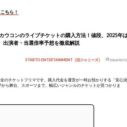
らこちら！
】カウコンのライブチケットの購入方法！値段、2025年
、出演者・当選倍率予想を徹底解説
update
STARTO ENTERTAINMENT（旧ジャニーズ）
2026/02/1
安全のチケットフリマ
です。購入代金を運営が一時お預かりする「安心
ブから舞台、スポーツまで、幅広いジャンルのチケットが見つかりま