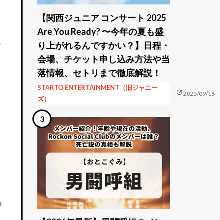
【関西ジュニア コンサート 2025
Are You Ready? 〜今年の夏も盛
く
り上がれるんですかい？】日程・
会場、チケット申し込み方法や当
落情報、セトリまで徹底解説！
STARTO ENTERTAINMENT（旧ジャニー
update
2025/09/16
ズ）
4