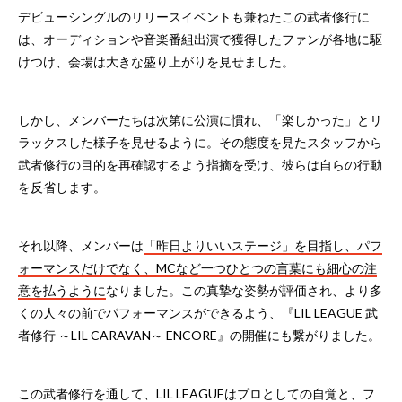
デビューシングルのリリースイベントも兼ねたこの武者修行に
は、オーディションや音楽番組出演で獲得したファンが各地に駆
けつけ、会場は大きな盛り上がりを見せました。
しかし、メンバーたちは次第に公演に慣れ、「楽しかった」とリ
ラックスした様子を見せるように。その態度を見たスタッフから
武者修行の目的を再確認するよう指摘を受け、彼らは自らの行動
を反省します。
それ以降、メンバーは
「昨日よりいいステージ」を目指し、パフ
ォーマンスだけでなく、MCなど一つひとつの言葉にも細心の注
意を払うように
なりました。この真摯な姿勢が評価され、より多
くの人々の前でパフォーマンスができるよう、『LIL LEAGUE 武
者修行 ～LIL CARAVAN～ ENCORE』の開催にも繋がりました。
この武者修行を通して、LIL LEAGUEはプロとしての自覚と、フ