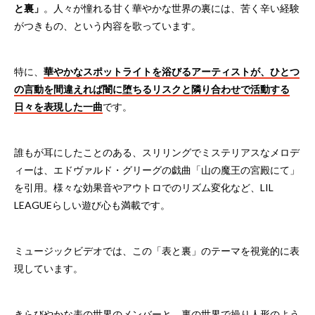
と裏」
。人々が憧れる甘く華やかな世界の裏には、苦く辛い経験
がつきもの、という内容を歌っています。
特に、
華やかなスポットライトを浴びるアーティストが、ひとつ
の言動を間違えれば闇に堕ちるリスクと隣り合わせで活動する
日々を表現した一曲
です。
誰もが耳にしたことのある、スリリングでミステリアスなメロデ
ィーは、エドヴァルド・グリーグの戯曲「山の魔王の宮殿にて」
を引用。様々な効果音やアウトロでのリズム変化など、LIL
LEAGUEらしい遊び心も満載です。
ミュージックビデオでは、この「表と裏」のテーマを視覚的に表
現しています。
きらびやかな表の世界のメンバーと、裏の世界で操り人形のよう