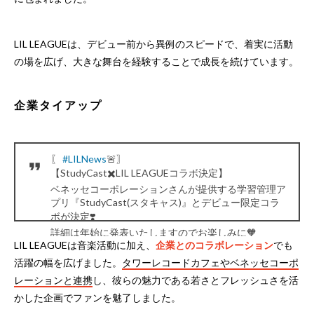
LIL LEAGUEは、デビュー前から異例のスピードで、着実に活動
の場を広げ、大きな舞台を経験することで成長を続けています。
企業タイアップ
〖
#LILNews
🚨〗
【StudyCast✖️LIL LEAGUEコラボ決定】
ベネッセコーポレーションさんが提供する学習管理ア
プリ『StudyCast(スタキャス)』とデビュー限定コラ
ボが決定❣️
詳細は年始に発表いたしますのでお楽しみに🧡
LIL LEAGUEは音楽活動に加え、
企業とのコラボレーション
でも
『StudyCast(スタキャス)』はコチラ☟
https://t.co/rwomcljbHt
#LILLEAGUE
活躍の幅を広げました。
タワーレコードカフェやベネッセコーポ
pic.twitter.com/2x5ci4lQE7
レーションと連携
し、彼らの魅力である若さとフレッシュさを活
— LIL LEAGUE (@LIL_LEAGUE_)
December 25, 2022
かした企画でファンを魅了しました。