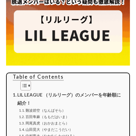
Table of Contents
LIL LEAGUE （リルリーグ）のメンバーを年齢順に
紹介！
難波碧空（なんばそら）
百田隼麻（ももだはいま）
岡尾真虎（おかおまとら）
山田晃大（やまだこうだい）
中村竜大（なかむらたつひろ）