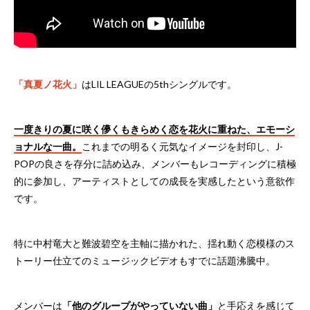
「真夏ノ花火」
はLIL LEAGUEの5thシングルです。
一度きりの夏に咲く儚くもきらめく恋を花火に重ねた、エモーシ
ョナルな一曲。
これまでの明るく元気なイメージを封印し、J-
POPの良さを存分に詰め込み、メンバーもレコーディングに積極
的に参加し、アーティストとしての成長を実感したという意欲作
です。
特に中村竜大と難波碧空を主軸に描かれた、揺れ動く恋模様のス
トーリー仕立てのミュージックビデオもすでに話題沸騰中。
メンバーは
「他のグループがやっていない曲」
と手応えを感じて