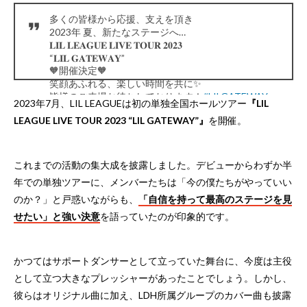
多くの皆様から応援、支えを頂き
2023年 夏、新たなステージへ…
𝐋𝐈𝐋 𝐋𝐄𝐀𝐆𝐔𝐄 𝐋𝐈𝐕𝐄 𝐓𝐎𝐔𝐑 𝟐𝟎𝟐𝟑ㅤ
“𝐋𝐈𝐋 𝐆𝐀𝐓𝐄𝐖𝐀𝐘”
🧡開催決定🧡
笑顔あふれる、楽しい時間を共に✨
皆様のご来場お待ちしております！
#LILGATEWAY
2023年7月、LIL LEAGUEは初の単独全国ホールツアー
『LIL
#LILLEAGUE
#リルリーグ
LEAGUE LIVE TOUR 2023 “LIL GATEWAY”』
を開催。
pic.twitter.com/4la7MtgyVm
— LIL LEAGUE (@LIL_LEAGUE_)
April 14, 2023
これまでの活動の集大成を披露しました。デビューからわずか半
年での単独ツアーに、メンバーたちは「今の僕たちがやっていい
のか？」と戸惑いながらも、
「自信を持って最高のステージを見
せたい」と強い決意
を語っていたのが印象的です。
かつてはサポートダンサーとして立っていた舞台に、今度は主役
として立つ大きなプレッシャーがあったことでしょう。しかし、
彼らはオリジナル曲に加え、LDH所属グループのカバー曲も披露