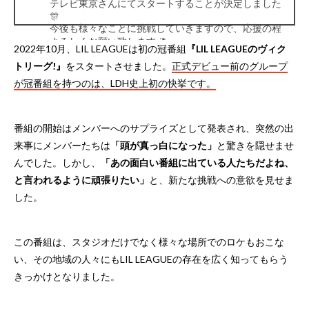
テレビ東京さんにてスタートすることが決定しました
🎊
今後も様々なことに挑戦していきますので、応援の程
よろしくお願い致します ᵕ̈*
2022年10月、LIL LEAGUEは初の冠番組
『LIL LEAGUEのヴィク
そして
トリーグ!』
をスタートさせました。
正式デビュー前のグループ
いつも本当にありがとうございます🧡
pic.twitter.com/v7DI3JY1Hz
が冠番組を持つのは、LDH史上初の快挙です。
— LIL LEAGUE (@LIL_LEAGUE_)
September 21, 2022
番組の開始はメンバーへのサプライズとして発表され、突然の出
来事にメンバーたちは
「頭が真っ白になった」
と驚きを隠せませ
んでした。しかし、
「あの面白い番組に出ている人たちだよね、
と言われるように頑張りたい」
と、新たな挑戦への意欲を見せま
した。
この番組は、スタジオだけでなく様々な場所でのロケもおこな
い、その地域の人々にもLIL LEAGUEの存在を広く知ってもらう
きっかけとなりました。