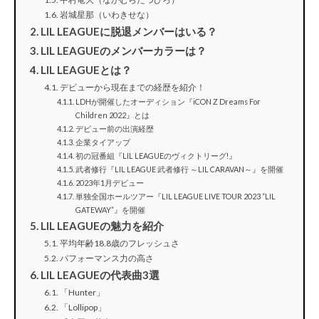
岩城星那（いわきせな）
LIL LEAGUEに脱退メンバーはいる？
LIL LEAGUEのメンバーカラーは？
LIL LEAGUEとは？
デビューから現在までの経歴を紹介！
LDHが開催したオーディション『iCON Z Dreams For
Children 2022』とは
デビュー前の出演経歴
企業タイアップ
初の冠番組『LIL LEAGUEのヴィクトリーグ!』
武者修行『LIL LEAGUE 武者修行 ～LIL CARAVAN～』を開催
2023年1月デビュー
単独全国ホールツアー『LIL LEAGUE LIVE TOUR 2023 “LIL
GATEWAY”』を開催
LIL LEAGUEの魅力を紹介
平均年齢18.8歳のフレッシュさ
パフォーマンス力の高さ
LIL LEAGUEの代表曲3選
「Hunter」
「Lollipop」