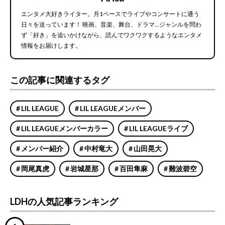
エンタメ大好きライター。月1ペースでライブやコンサートに通う
日々を送っています！ 映画、音楽、舞台、ドラマ…ジャンルを問わ
ず「好き」を追いかけながら、読んでワクワクするようなエンタメ
情報をお届けします。
この記事に関連するタグ
LIL LEAGUE
LIL LEAGUEメンバー
LIL LEAGUEメンバーカラー
LIL LEAGUEライブ
メンバー紹介
中村竜大
山田晃大
岡尾真虎
岩城星那
百田隼麻
難波碧空
LDHの人気記事ランキング