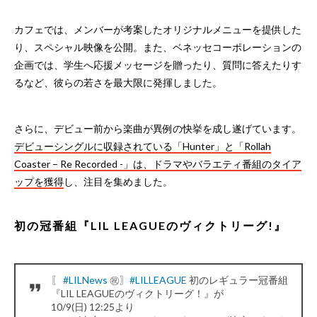
カフェでは、メンバーが考案したオリジナルメニューを提供した
り、スペシャル映像を公開。また、ベネッセコーポレーションの
企画では、学生へ応援メッセージを贈ったり、質問に答えたりす
るなど、彼らの若さを最大限に発揮しました。
さらに、デビュー前から楽曲が異例の快挙を成し遂げています。
デビューシングルに収録されている「Hunter」と「Rollah
Coaster – Re Recorded -」は、ドラマやバラエティ番組のタイア
ップを獲得
し、注目を集めました。
初の冠番組『LIL LEAGUEのヴィクトリーグ!』
〖
#LILNews
㊗️〗
#LILLEAGUE
初のレギュラー冠番組
『LIL LEAGUEのヴィクトリーグ！』が
10/9(日) 12:25より