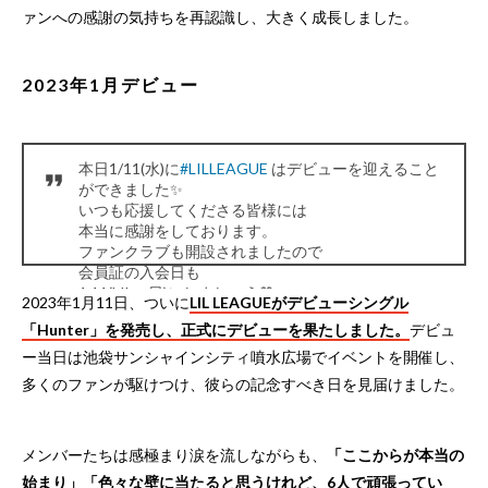
ァンへの感謝の気持ちを再認識し、大きく成長しました。
2023年1月デビュー
本日1/11(水)に
#LILLEAGUE
はデビューを迎えること
ができました✨
いつも応援してくださる皆様には
本当に感謝をしております。
ファンクラブも開設されましたので
会員証の入会日も
1.11(LILの日)にしましょう🧡
2023年1月11日、ついに
LIL LEAGUEがデビューシングル
https://t.co/zMbLD5Uxqo
「Hunter」を発売し、正式にデビューを果たしました。
デビュ
(会員証の写真も良い写真です🤭)
#LILLEAGUEデビュ
ー
pic.twitter.com/GUq8EJrF8m
ー当日は池袋サンシャインシティ噴水広場でイベントを開催し、
— LIL LEAGUE (@LIL_LEAGUE_)
January 11, 2023
多くのファンが駆けつけ、彼らの記念すべき日を見届けました。
メンバーたちは感極まり涙を流しながらも、
「ここからが本当の
始まり」「色々な壁に当たると思うけれど、6人で頑張ってい