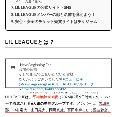
「真夏ノ花火」
LIL LEAGUEの公式サイト・SNS
LIL LEAGUEメンバーの顔と名前を覚えよう！
安心・安全のチケット売買サイトはチケジャム
LIL LEAGUEとは？
-New Beginning Fes-
会場の皆様
そして配信でご覧いただいた皆様
ありがとうございました🧡
#ニュービギ
@NewBeginningFes
#LILLEAGUE
#リルリーグ
pic.twitter.com/JmRhF52vhM
— LIL LEAGUE (@LIL_LEAGUE_)
August 21, 2025
LIL LEAGUEは、
平均年齢18.8歳
（2026年2月9日時点）のメンバ
ーで構成される
6人組の男性グループ
です。メンバーは、
岩城星
那、中村竜大、山田晃大、岡尾真虎、百田隼麻そして難波碧空。