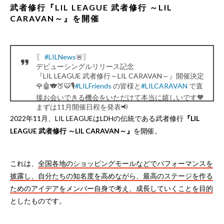
武者修行『LIL LEAGUE 武者修行 ～LIL
CARAVAN～』を開催
〖
#LILNews
🚨〗
デビューシングルリリース記念
『LIL LEAGUE 武者修行～LIL CARAVAN～』開催決定
🌹🤖🐨🍑🐯🎙
#LILFriends
の皆様と
#LILCARAVAN
で直
接お会いできる機会をいただけて本当に嬉しいです🧡
まずは11月開催日程を発表📢
☟
https://t.co/4t2rO9VRBe
#LILLEAGUE
2022年11月、LIL LEAGUEはLDHの伝統である武者修行
『LIL
— LIL LEAGUE (@LIL_LEAGUE_)
November 15, 2022
LEAGUE 武者修行 ～LIL CARAVAN～』
を開催。
これは、
全国各地のショッピングモールなどでパフォーマンスを
披露し、自分たちの知名度を高めながら、最高のステージを作る
ためのアイデアをメンバー自身で考え、成長していくことを目的
としたものです。