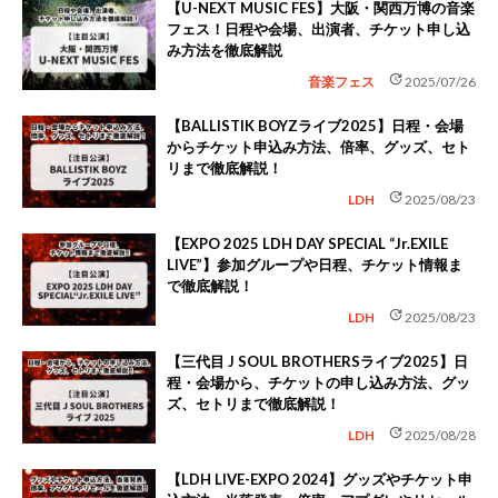
【U-NEXT MUSIC FES】大阪・関西万博の音楽
フェス！日程や会場、出演者、チケット申し込
み方法を徹底解説
update
音楽フェス
2025/07/26
【BALLISTIK BOYZライブ2025】日程・会場
からチケット申込み方法、倍率、グッズ、セト
リまで徹底解説！
update
LDH
2025/08/23
【EXPO 2025 LDH DAY SPECIAL “Jr.EXILE
LIVE”】参加グループや日程、チケット情報ま
で徹底解説！
update
LDH
2025/08/23
【三代目 J SOUL BROTHERSライブ2025】日
程・会場から、チケットの申し込み方法、グッ
ズ、セトリまで徹底解説！
update
LDH
2025/08/28
【LDH LIVE-EXPO 2024】グッズやチケット申