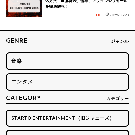
込方法、当落発表、倍率、アプグレやリセール
を徹底解説！
update
LDH
2025/08/23
GENRE
ジャンル
音楽
→
エンタメ
→
CATEGORY
カテゴリー
STARTO ENTERTAINMENT（旧ジャニーズ）
→