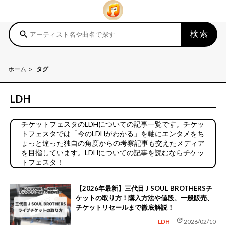
検索
search
ホーム
タグ
LDH
チケットフェスタのLDHについての記事一覧です。チケッ
トフェスタでは「今のLDHがわかる」を軸にエンタメをち
ょっと違った独自の角度からの考察記事も交えたメディア
を目指しています。LDHについての記事を読むならチケッ
トフェスタ！
【2026年最新】三代目 J SOUL BROTHERSチ
ケットの取り方！購入方法や値段、一般販売、
チケットリセールまで徹底解説！
update
LDH
2026/02/10