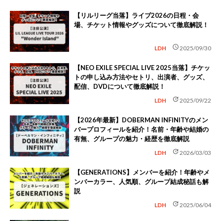
【リルリーグ当落】ライブ2026の日程・会
場、チケット情報やグッズについて徹底解説！
schedule
LDH
2025/09/30
【NEO EXILE SPECIAL LIVE 2025当落】チケッ
トの申し込み方法やセトリ、出演者、グッズ、
配信、DVDについて徹底解説！
update
LDH
2025/09/22
【2026年最新】DOBERMAN INFINITYのメン
バープロフィールを紹介！名前・年齢や結婚の
有無、グループの魅力・経歴を徹底解説
update
LDH
2026/03/03
【GENERATIONS】メンバーを紹介！年齢やメ
ンバーカラー、人気順、グループ結成秘話も解
説
update
LDH
2025/06/04