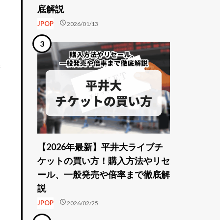
底解説
schedule
JPOP
2026/01/13
決
【2026年最新】平井大ライブチ
ケットの買い方！購入方法やリセ
ール、一般発売や倍率まで徹底解
説
schedule
JPOP
2026/02/25