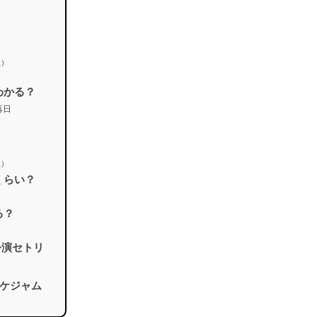
想）
つわかる？
落日
）
想）
れくらい？
る？
日公演セトリ
！
ケジャム