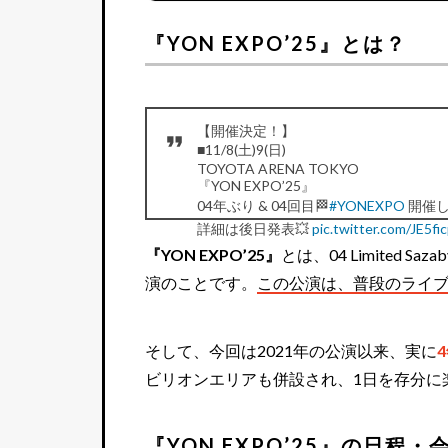
『YON EXPO’25』とは？
【開催決定！】
■11/8(土)9(日)
TOYOTA ARENA TOKYO
『YON EXPO’25』
04年ぶり & 04回目🏁
#YONEXPO
開催し
詳細は後日発表💥
pic.twitter.com/JE5fi
— 04 Limited Sazabys (@04LS_nagoya)
A
『YON EXPO’25』
とは、04 Limited
演のことです。
この公演は、普段のライ
そして、今回は2021年の公演以来、実に
ビリオンエリアも併設され、1日を存分に
『YON EXPO’25』の日程・