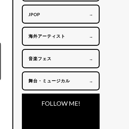
→
JPOP
海外アーティスト
→
音楽フェス
→
舞台・ミュージカル
→
FOLLOW ME!