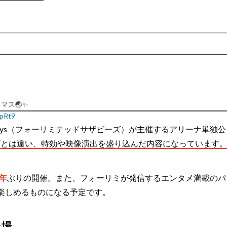
マス🌏✨
cpRt9
pril 17, 2025
 Sazabys（フォーリミテッドサザビーズ）が主催するアリーナ単独公
ブとは違い、特効や映像演出を盛り込んだ内容になっています
4年
ぶりの開催。また、フォーリミが発信するエンタメ満載のパ
楽しめるものになる予定です。
会場