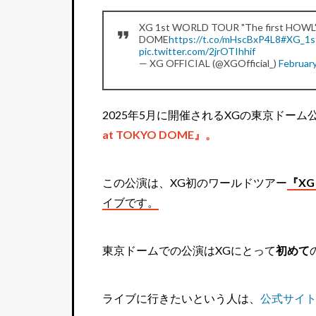
XG 1st WORLD TOUR "The first HOWL"
DOME
https://t.co/mHscBxP4L8
#XG_1
pic.twitter.com/2jrOTIhhif
— XG OFFICIAL (@XGOfficial_)
February
2025年5月に開催されるXGの東京ドーム
at TOKYO DOME』。
この公演は、XG初のワールドツアー
『XG 
イブです。
東京ドームでの公演はXGにとって
初めて
ライブに行きたいという人は、
公式サイ