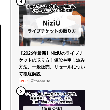
【2026年最新】NiziUのライブチ
ケットの取り方！値段や申し込み
方法、一般販売、リセールについ
て徹底解説
update
KPOP
2026/02/10