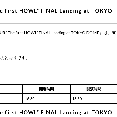
 first HOWL” FINAL Landing at TOKYO
he first HOWL” FINAL Landing at TOKYO DOME』は、
東
下のとおりです。
開場時間
開演時間
16:30
18:30
 first HOWL” FINAL Landing at TOKYO