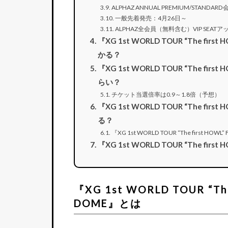
ALPHAZ ANNUAL PREMIUM/STAND
一般先着発売：4月26日～
ALPHAZ全会員（無料含む）VIP SEAT
『XG 1st WORLD TOUR “The fir
かる？
『XG 1st WORLD TOUR “The fir
らい？
チケット当選倍率は0.9～1.8倍（予想）
『XG 1st WORLD TOUR “The firs
る？
『XG 1st WORLD TOUR “The first HOW
『XG 1st WORLD TOUR “The fir
『XG 1st WORLD TOUR “The
DOME』とは