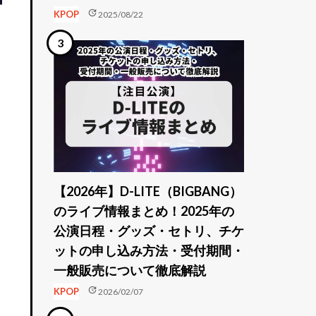
update
KPOP
2025/08/22
開
【2026年】D-LITE（BIGBANG）
のライブ情報まとめ！2025年の
に
公演日程・グッズ・セトリ、チケ
ットの申し込み方法・受付期間・
一般販売について徹底解説
update
KPOP
2026/02/07