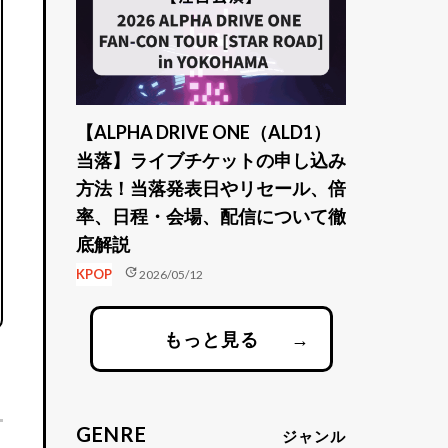
【ALPHA DRIVE ONE（ALD1）
当落】ライブチケットの申し込み
方法！当落発表日やリセール、倍
率、日程・会場、配信について徹
底解説
update
KPOP
2026/05/12
もっと見る
→
GENRE
ジャンル