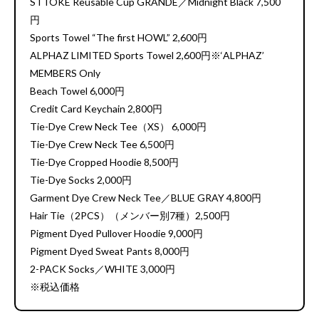
STTOKE Reusable Cup GRANDE／Midnight Black 7,500
円
Sports Towel “The first HOWL” 2,600円
ALPHAZ LIMITED Sports Towel 2,600円※‘ALPHAZ’
MEMBERS Only
Beach Towel 6,000円
Credit Card Keychain 2,800円
Tie-Dye Crew Neck Tee（XS） 6,000円
Tie-Dye Crew Neck Tee 6,500円
Tie-Dye Cropped Hoodie 8,500円
Tie-Dye Socks 2,000円
Garment Dye Crew Neck Tee／BLUE GRAY 4,800円
Hair Tie（2PCS）（メンバー別7種）2,500円
Pigment Dyed Pullover Hoodie 9,000円
Pigment Dyed Sweat Pants 8,000円
2-PACK Socks／WHITE 3,000円
※税込価格