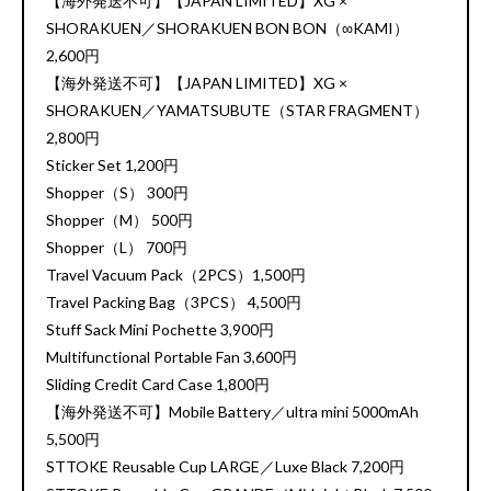
【海外発送不可】【JAPAN LIMITED】XG ×
SHORAKUEN／SHORAKUEN BON BON（∞KAMI）
2,600円
【海外発送不可】【JAPAN LIMITED】XG ×
SHORAKUEN／YAMATSUBUTE（STAR FRAGMENT）
2,800円
Sticker Set 1,200円
Shopper（S） 300円
Shopper（M） 500円
Shopper（L） 700円
Travel Vacuum Pack（2PCS）1,500円
Travel Packing Bag（3PCS） 4,500円
Stuff Sack Mini Pochette 3,900円
Multifunctional Portable Fan 3,600円
Sliding Credit Card Case 1,800円
【海外発送不可】Mobile Battery／ultra mini 5000mAh
5,500円
STTOKE Reusable Cup LARGE／Luxe Black 7,200円