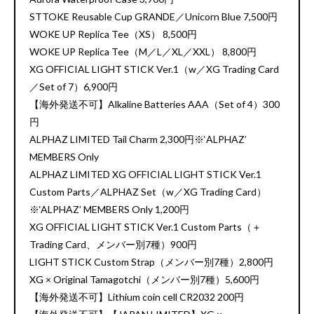
STTOKE Reusable Cup GRANDE／Unicorn Blue 7,500円
WOKE UP Replica Tee（XS） 8,500円
WOKE UP Replica Tee（M／L／XL／XXL） 8,800円
XG OFFICIAL LIGHT STICK Ver.1（w／XG Trading Card
／Set of 7）6,900円
【海外発送不可】Alkaline Batteries AAA（Set of 4）300
円
ALPHAZ LIMITED Tail Charm 2,300円※‘ALPHAZ’
MEMBERS Only
ALPHAZ LIMITED XG OFFICIAL LIGHT STICK Ver.1
Custom Parts／ALPHAZ Set（w／XG Trading Card）
※‘ALPHAZ’ MEMBERS Only 1,200円
XG OFFICIAL LIGHT STICK Ver.1 Custom Parts（＋
Trading Card、メンバー別7種）900円
LIGHT STICK Custom Strap（メンバー別7種）2,800円
XG × Original Tamagotchi（メンバー別7種）5,600円
【海外発送不可】Lithium coin cell CR2032 200円