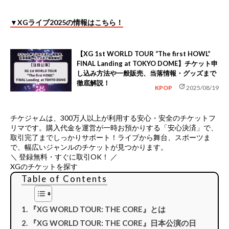
▼XGライブ2025の情報はこちら！
【XG 1st WORLD TOUR “The first HOWL”
FINAL Landing at TOKYO DOME】チケット申
し込み方法や一般販売、当落情報・グッズまで
徹底解説！
update
KPOP
2025/08/19
チケジャムは、
300万人以上が利用する安心・安全のチケットフ
リマ
です。購入代金を運営が一時お預かりする「安心決済」で、
取引完了までしっかりサポート！ライブから舞台、スポーツま
で、幅広いジャンルのチケットが見つかります。
＼ 登録無料・すぐに取引OK！ ／
XGのチケットを探す
Table of Contents
『XG WORLD TOUR: THE CORE』とは
『XG WORLD TOUR: THE CORE』日本公演の日