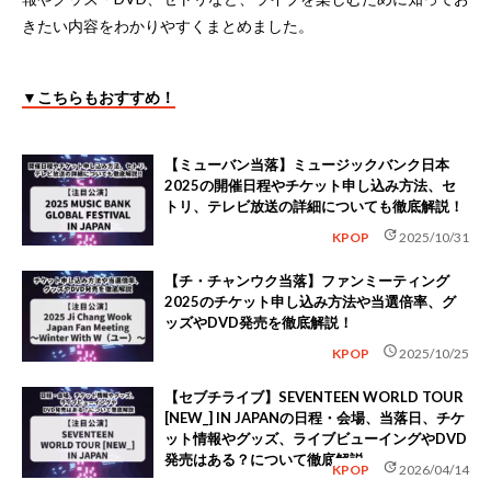
きたい内容をわかりやすくまとめました。
▼こちらもおすすめ！
【ミューバン当落】ミュージックバンク日本
2025の開催日程やチケット申し込み方法、セ
トリ、テレビ放送の詳細についても徹底解説！
update
KPOP
2025/10/31
【チ・チャンウク当落】ファンミーティング
2025のチケット申し込み方法や当選倍率、グ
ッズやDVD発売を徹底解説！
schedule
KPOP
2025/10/25
【セブチライブ】SEVENTEEN WORLD TOUR
[NEW_] IN JAPANの日程・会場、当落日、チケ
ット情報やグッズ、ライブビューイングやDVD
発売はある？について徹底解説
update
KPOP
2026/04/14