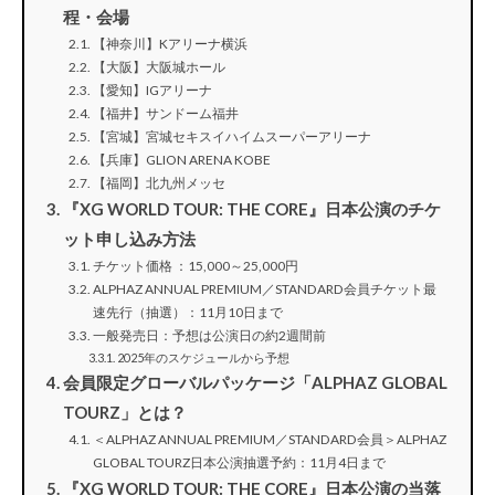
程・会場
【神奈川】Kアリーナ横浜
【大阪】大阪城ホール
【愛知】IGアリーナ
【福井】サンドーム福井
【宮城】宮城セキスイハイムスーパーアリーナ
【兵庫】GLION ARENA KOBE
【福岡】北九州メッセ
『XG WORLD TOUR: THE CORE』日本公演のチケ
ット申し込み方法
チケット価格 ：15,000～25,000円
ALPHAZ ANNUAL PREMIUM／STANDARD会員チケット最
速先行（抽選）：11月10日まで
一般発売日：予想は公演日の約2週間前
2025年のスケジュールから予想
会員限定グローバルパッケージ「ALPHAZ GLOBAL
TOURZ」とは？
＜ALPHAZ ANNUAL PREMIUM／STANDARD会員＞ALPHAZ
GLOBAL TOURZ日本公演抽選予約：11月4日まで
『XG WORLD TOUR: THE CORE』日本公演の当落