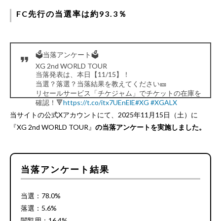
FC先行の当選率は約93.3％
🗳️当落アンケート🗳️
XG 2nd WORLD TOUR
当落発表は、本日【11/15】！
当選？落選？当落結果を教えてください🎫
リセールサービス「チケジャム」でチケットの在庫を
確認！🔻
https://t.co/itx7UEnElE
#XG
#XGALX
— チケットフェスタ (@ticket_festa)
November 15,
当サイトの公式Xアカウントにて、2025年11月15日（土）に
2025
『XG 2nd WORLD TOUR』
の当落アンケートを実施しました。
当落アンケート結果
当選：78.0%
落選：5.6%
閲覧用：16.4%