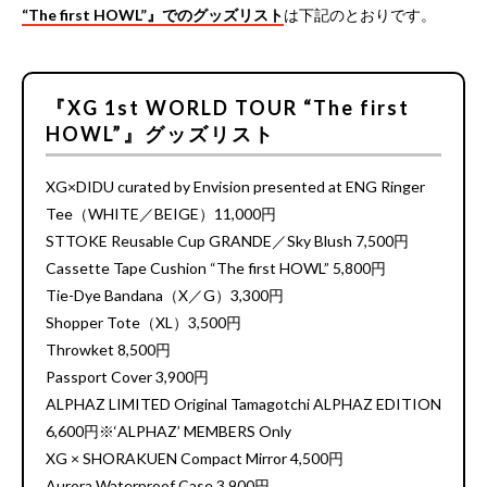
“The first HOWL”』でのグッズリスト
は下記のとおりです。
『XG 1st WORLD TOUR “The first
HOWL”』グッズリスト
XG×DIDU curated by Envision presented at ENG Ringer
Tee（WHITE／BEIGE）11,000円
STTOKE Reusable Cup GRANDE／Sky Blush 7,500円
Cassette Tape Cushion “The first HOWL” 5,800円
Tie-Dye Bandana（X／G）3,300円
Shopper Tote（XL）3,500円
Throwket 8,500円
Passport Cover 3,900円
ALPHAZ LIMITED Original Tamagotchi ALPHAZ EDITION
6,600円※‘ALPHAZ’ MEMBERS Only
XG × SHORAKUEN Compact Mirror 4,500円
Aurora Waterproof Case 3,900円