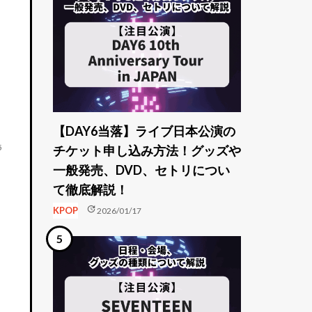
【DAY6当落】ライブ日本公演の
5
チケット申し込み方法！グッズや
一般発売、DVD、セトリについ
て徹底解説！
update
KPOP
2026/01/17