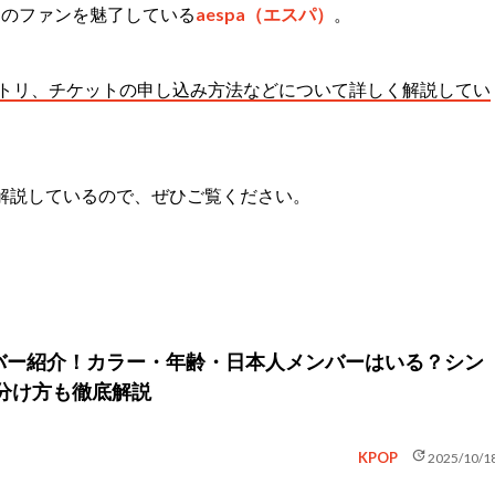
中のファンを魅了している
aespa（エスパ）
。
セトリ、チケットの申し込み方法などについて詳しく解説してい
解説しているので、ぜひご覧ください。
メンバー紹介！カラー・年齢・日本人メンバーはいる？シン
分け方も徹底解説
update
KPOP
2025/10/1