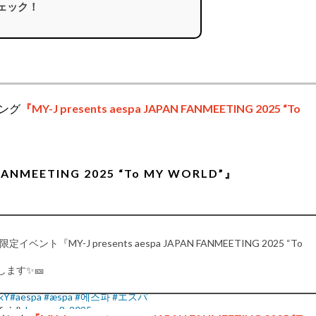
チェック！
ィング
『MY-J presents aespa JAPAN FANMEETING 2025 “To
 FANMEETING 2025 “To MY WORLD”』
ト『MY-J presents aespa JAPAN FANMEETING 2025 “To
します✨🎫
2kY
#aespa
#æspa
#에스파
#エスパ
cial)
January 8, 2025