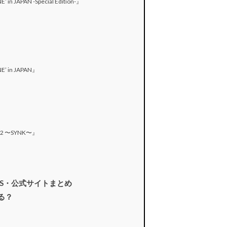
’ in JAPAN -Special Edition-』
NE’ in JAPAN』
022 〜SYNK〜』
NS・公式サイトまとめ
る？