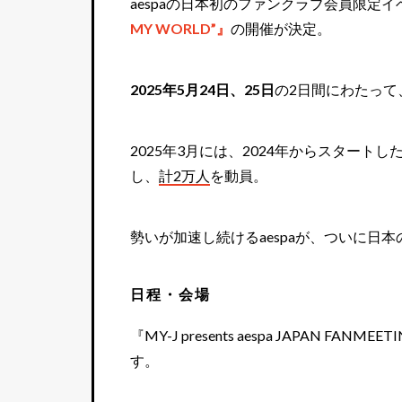
aespaの日本初のファンクラブ会員限定イ
MY WORLD”』
の開催が決定。
2025年5月24日、25日
の2日間にわたって
2025年3月には、2024年からスター
し、
計2万人
を動員。
勢いが加速し続けるaespaが、ついに日
日程・会場
『MY-J presents aespa JAPAN FANMEE
す。