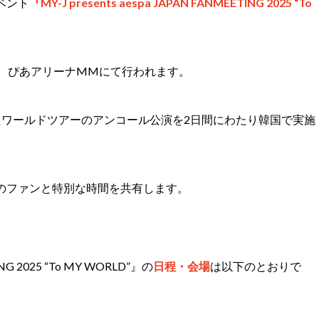
ベント
『MY-J presents aespa JAPAN FANMEETING 2025 “To
、ぴあアリーナMMにて行われます。
トしたワールドツアーのアンコール公演を2日間にわたり韓国で実施
本のファンと特別な時間を共有します。
TING 2025 “To MY WORLD”』の
日程・会場
は以下のとおりで