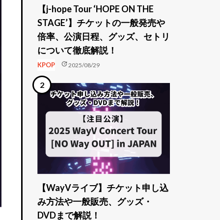
【j-hope Tour ‘HOPE ON THE
STAGE’】チケットの一般発売や
倍率、公演日程、グッズ、セトリ
について徹底解説！
update
KPOP
2025/08/29
【WayVライブ】チケット申し込
み方法や一般販売、グッズ・
DVDまで解説！