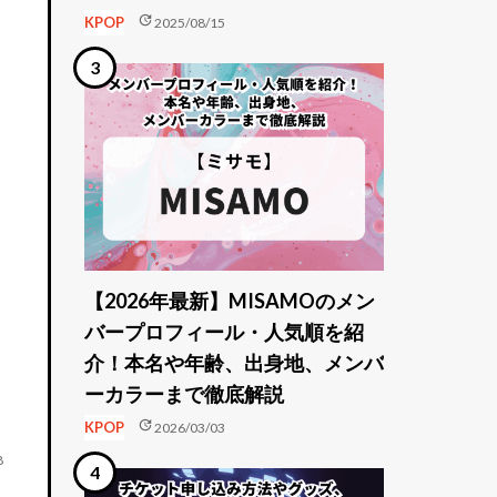
update
KPOP
2025/08/15
【2026年最新】MISAMOのメン
バープロフィール・人気順を紹
介！本名や年齢、出身地、メンバ
ーカラーまで徹底解説
update
KPOP
2026/03/03
8