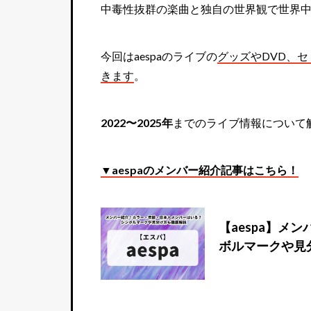
中毒性抜群の楽曲と独自の世界観で世界
今回はaespaのライブの
グッズやDVD、
きます
。
2022〜2025年
までのライブ情報について
▼aespaのメンバー紹介記事はこちら！
【aespa】
ボルマークや見