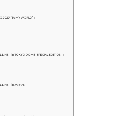
NG 2025 “To MY WORLD”』
EL LINE – in TOKYO DOME -SPECIAL EDITION-』
L LINE – in JAPAN』