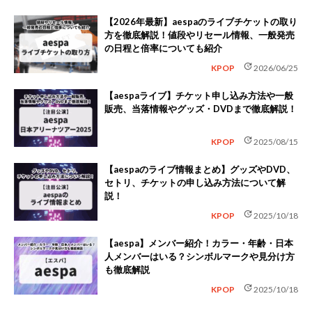
【2026年最新】aespaのライブチケットの取り
方を徹底解説！値段やリセール情報、一般発売
の日程と倍率についても紹介
update
KPOP
2026/06/25
【aespaライブ】チケット申し込み方法や一般
販売、当落情報やグッズ・DVDまで徹底解説！
update
KPOP
2025/08/15
【aespaのライブ情報まとめ】グッズやDVD、
セトリ、チケットの申し込み方法について解
説！
update
KPOP
2025/10/18
【aespa】メンバー紹介！カラー・年齢・日本
人メンバーはいる？シンボルマークや見分け方
も徹底解説
update
KPOP
2025/10/18