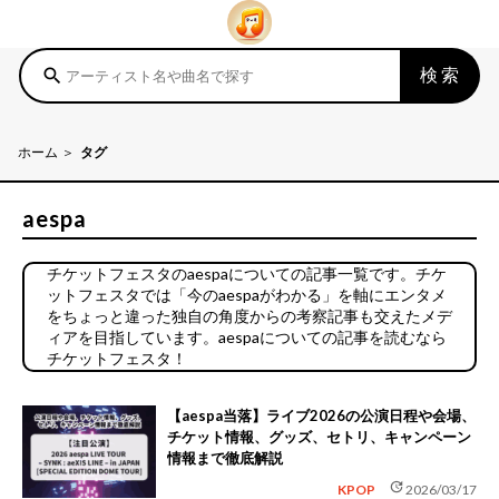
検索
search
ホーム
タグ
aespa
チケットフェスタのaespaについての記事一覧です。チケ
ットフェスタでは「今のaespaがわかる」を軸にエンタメ
をちょっと違った独自の角度からの考察記事も交えたメデ
ィアを目指しています。aespaについての記事を読むなら
チケットフェスタ！
【aespa当落】ライブ2026の公演日程や会場、
チケット情報、グッズ、セトリ、キャンペーン
情報まで徹底解説
update
KPOP
2026/03/17