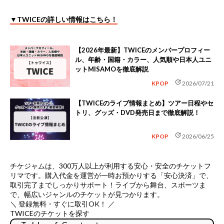
▼TWICEの詳しい情報はこちら！
【2026年最新】TWICEのメンバープロフィー
ル、年齢・国籍・カラー、人気順や日本人ユニ
ットMISAMOを徹底解説
update
KPOP
2026/07/21
【TWICEのライブ情報まとめ】ツアー日程やセ
トリ、グッズ・DVD発売日まで徹底解説！
update
KPOP
2026/06/25
チケジャムは、
300万人以上が利用する安心・安全のチケットフ
リマ
です。購入代金を運営が一時お預かりする「安心決済」で、
取引完了までしっかりサポート！ライブから舞台、スポーツま
で、幅広いジャンルのチケットが見つかります。
＼ 登録無料・すぐに取引OK！ ／
TWICEのチケットを探す