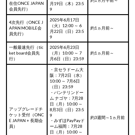
約1ヵ月半前～
在住ONCE JAPAN
月19日（木）23:5
会員先行）
9
2025年6月17日
4次先行（ONCE J
（火）12:00 ～ 6
APAN MOBILE会
約1ヵ月前～
月22日（日）23:5
員先行）
9
一般最速先行（tic
2025年6月23日
ket board会員先
（月）10:00 ～ 7
約1ヵ月前～
行）
月6日（日）23:59
・京セラドーム大
阪：7月2日（水）
10:00 ～ 7月6日
（日）23:59
・バンテリンドー
ム ナゴヤ：7月28
日（月）10:00 ～
アップグレードチ
8月3日（日）23:5
ケット受付（ONC
9
約3週間～1ヵ月前
E JAPAN + 長期会
・みずほPayPayド
員）
ーム福岡：7月28
日（月）10:00 ～