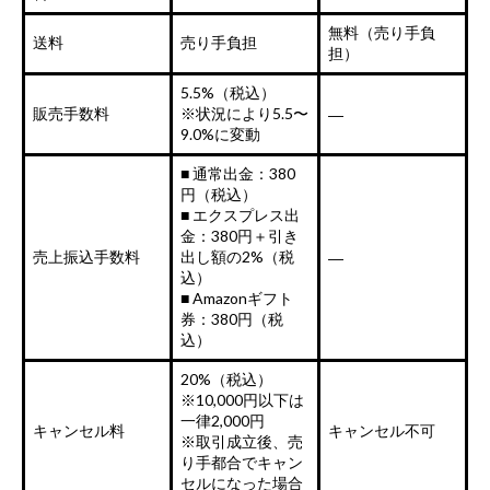
無料（売り手負
送料
売り手負担
担）
5.5%（税込）
販売手数料
※状況により5.5〜
―
9.0%に変動
■ 通常出金：380
円（税込）
■ エクスプレス出
金：380円＋引き
売上振込手数料
出し額の2%（税
―
込）
■ Amazonギフト
券：380円（税
込）
20%（税込）
※10,000円以下は
一律2,000円
キャンセル料
キャンセル不可
※取引成立後、売
り手都合でキャン
セルになった場合