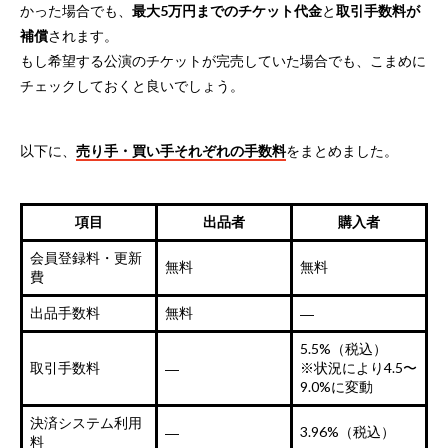
かった場合でも、
最大5万円までのチケット代金
と
取引手数料が
補償
されます。
もし希望する公演のチケットが完売していた場合でも、こまめに
チェックしておくと良いでしょう。
以下に、
売り手・買い手それぞれの手数料
をまとめました。
項目
出品者
購入者
会員登録料・更新
無料
無料
費
出品手数料
無料
―
5.5%（税込）
取引手数料
※状況により4.5〜
―
9.0%に変動
決済システム利用
3.96%（税込）
―
料