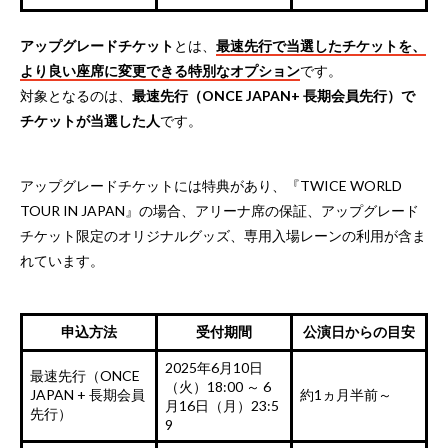
アップグレードチケット
とは、
最速先行で当選したチケットを、
より良い座席に変更できる特別なオプション
です。
対象となるのは、
最速先行（ONCE JAPAN+ 長期会員先行）で
チケットが当選した人
です。
アップグレードチケットには特典があり、『TWICE WORLD
TOUR IN JAPAN』の場合、アリーナ席の保証、アップグレード
チケット限定のオリジナルグッズ、専用入場レーンの利用が含ま
れています。
申込方法
受付期間
公演日からの目安
2025年6月10日
最速先行（ONCE
（火）18:00 ～ 6
JAPAN + 長期会員
約1ヵ月半前～
月16日（月）23:5
先行）
9