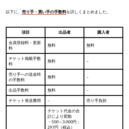
以下に、
売り手・買い手の手数料
を詳しくまとめました。
項目
出品者
購入者
会員登録料・更新
無料
無料
料
チケット掲載手数
無料
–
料
売り手への送金時
無料
–
の手数料
出品手数料
無料
–
チケット発送費用
売り手負担
–
チケット代金の合
計により変動
・500～3,000円：
297円（税込）