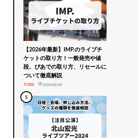
決
【2026年最新】IMP.のライブチ
ケットの取り方！一般発売や値
段、ぴあでの取り方、リセールに
ついて徹底解説
update
TOBE
2026/02/20