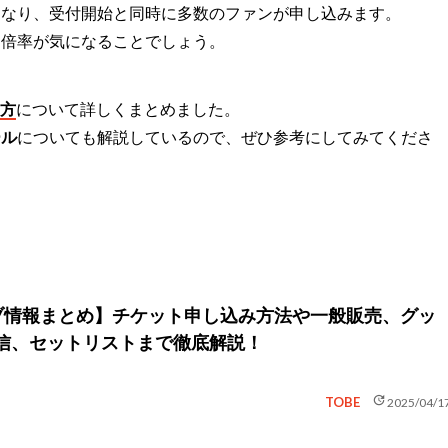
戦になり、受付開始と同時に多数のファンが申し込みます。
選倍率が気になることでしょう。
り方
について詳しくまとめました。
ール
についても解説しているので、ぜひ参考にしてみてくださ
イブ情報まとめ】チケット申し込み方法や一般販売、グッ
信、セットリストまで徹底解説！
update
TOBE
2025/04/1