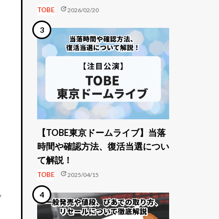
update
TOBE
2026/02/20
【TOBE東京ドームライブ】当落
時間や確認方法、復活当選につい
て解説！
update
TOBE
2025/04/15
7