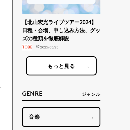
【北山宏光ライブツアー2024】
日程・会場、申し込み方法、グッ
ズの種類を徹底解説
update
TOBE
2025/08/23
もっと見る
→
GENRE
ジャンル
音楽
→
最