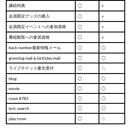
継続特典
◯
×
会員限定グッズの購入
◯
×
会員限定イベントへの参加資格
◯
×
番組観覧への参加資格
◯
×
back number最新情報メール
◯
◯
greeting mail & birthday mail
◯
◯
ライブチケット優先受付
△
◯
blog
◯
◯
movie
◯
◯
room #783
◯
◯
lyric search
◯
◯
△
play room
◯