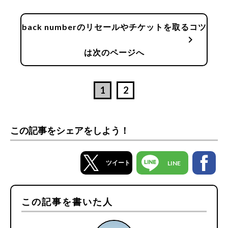
back numberのリセールやチケットを取るコツ
chevron_right
は次のページへ
1
2
この記事をシェアをしよう！
ツイート
LINE
この記事を書いた人