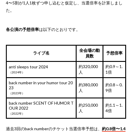
4〜5割が1人1枚ずつ申し込むと仮定し、当選倍率を計算しまし
た。
各公演の予想倍率
は以下のとおりです。
全会場の動
ライブ名
予想倍率
員数
約320,000
約0.9～1.
anti sleeps tour 2024
人
1倍
（2024年）
back number in your humor tour 20
約380,000
約0.8～0.
23
人
9倍
（2023年）
back number SCENT OF HUMOR T
約250,000
約1.1～1.
OUR 2022
人
4倍
（2022年）
過去3回のback numberのチケット当選倍率予想は、
約0.8倍〜1.4