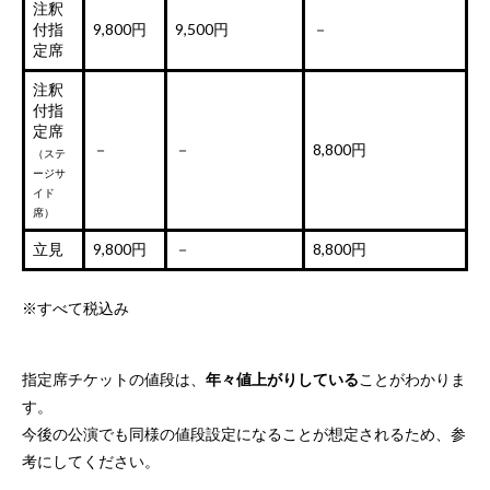
注釈
付指
9,800円
9,500円
－
定席
注釈
付指
定席
－
－
8,800円
（ステ
ージサ
イド
席）
立見
9,800円
－
8,800円
※すべて税込み
指定席チケットの値段は、
年々値上がりしている
ことがわかりま
す。
今後の公演でも同様の値段設定になることが想定されるため、参
考にしてください。