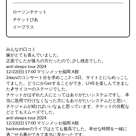
ローソンチケット
チケットぴあ
イープラス
みんなの口コミ
嫁がとても喜んでいました。
正面でしたが後ろの方だったので､少し残念でした。
anti sleeps tour 2024
12/22(日) 17:00 マリンメッセ福岡 A館
2daysのコンサート分を求めここ2～3日、サイトとにらめっこし
てました。どうにかGetすることができ、LIVEを楽しんできまし
た🎵サイコーのステージでした。
チケットがはずれた人にとってはありがたいシステムですし、本
当に急用で行けなくなった方にもありがたいシステムだと思い、
チケジャムが続けばいいなぁと思っています。チケットの分配な
どとてもスムーズでした。
anti sleeps tour 2024
12/22(日) 17:00 マリンメッセ福岡 A館
backnumberのライブはとても最高でした。幸せな時間を一緒に
過ごせる事ができて本当に良かったです。