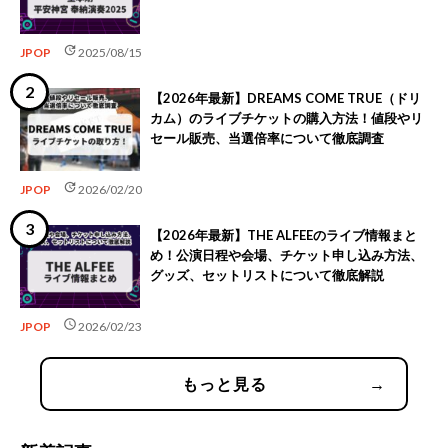
update
JPOP
2025/08/15
【2026年最新】DREAMS COME TRUE（ドリ
カム）のライブチケットの購入方法！値段やリ
セール販売、当選倍率について徹底調査
update
JPOP
2026/02/20
【2026年最新】THE ALFEEのライブ情報まと
め！公演日程や会場、チケット申し込み方法、
グッズ、セットリストについて徹底解説
schedule
JPOP
2026/02/23
もっと見る
→