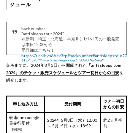
ジュール
back number
"anti sleeps tour 2024"
🎫新潟・埼玉・北海道・神奈川(11/16,17)の一般発売
は本日12:00から！
🔻詳細はこちら！
https://t.co/bvn6Aek3tp
#backnumber
#antisleepstour2024
対バンツアー
pic.twitter.com/HWxMRq9zbQ
参考までに、2024年8月3日から開催された
『anti sleeps tour
— back number staff (@backnumberstaff)
October 5,
2024
2024』のチケット販売スケジュールとツアー初日からの目安
を
紹介します。
ツアー初日
申し込み方法
受付期間
からの目安
最速one room会
2024年5月8日（水）12:00
約2ヵ月半
員先行受付
～ 5月15日（水）18:59
前
（抽選制）