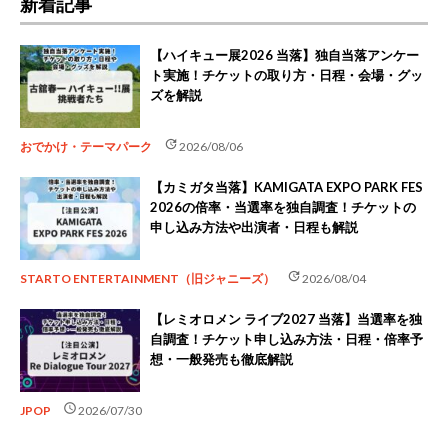
新着記事
【ハイキュー展2026 当落】独自当落アンケー
ト実施！チケットの取り方・日程・会場・グッ
ズを解説
update
おでかけ・テーマパーク
2026/08/06
【カミガタ当落】KAMIGATA EXPO PARK FES
2026の倍率・当選率を独自調査！チケットの
申し込み方法や出演者・日程も解説
update
STARTO ENTERTAINMENT（旧ジャニーズ）
2026/08/04
【レミオロメン ライブ2027 当落】当選率を独
自調査！チケット申し込み方法・日程・倍率予
想・一般発売も徹底解説
schedule
JPOP
2026/07/30