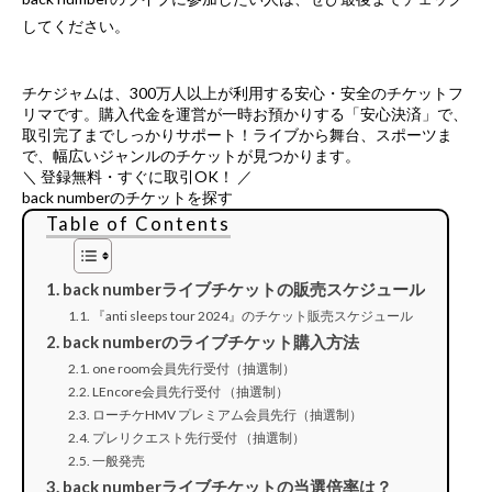
してください。
チケジャムは、
300万人以上が利用する安心・安全のチケットフ
リマ
です。購入代金を運営が一時お預かりする「安心決済」で、
取引完了までしっかりサポート！ライブから舞台、スポーツま
で、幅広いジャンルのチケットが見つかります。
＼ 登録無料・すぐに取引OK！ ／
back numberのチケットを探す
Table of Contents
back numberライブチケットの販売スケジュール
『anti sleeps tour 2024』のチケット販売スケジュール
back numberのライブチケット購入方法
one room会員先行受付（抽選制）
LEncore会員先行受付 （抽選制）
ローチケHMV プレミアム会員先行（抽選制）
プレリクエスト先行受付 （抽選制）
一般発売
back numberライブチケットの当選倍率は？