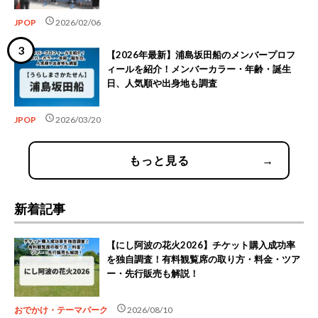
schedule
JPOP
2026/02/06
【2026年最新】浦島坂田船のメンバープロフ
ィールを紹介！メンバーカラー・年齢・誕生
日、人気順や出身地も調査
schedule
JPOP
2026/03/20
もっと見る
→
新着記事
【にし阿波の花火2026】チケット購入成功率
を独自調査！有料観覧席の取り方・料金・ツア
ー・先行販売も解説！
schedule
おでかけ・テーマパーク
2026/08/10