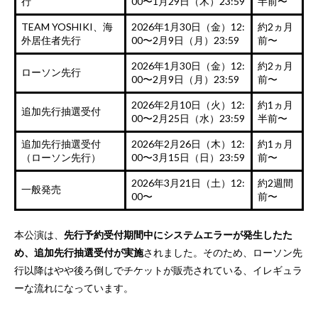
行
00〜1月29日（木）23:59
半前〜
TEAM YOSHIKI、海
2026年1月30日（金）12:
約2ヵ月
外居住者先行
00〜2月9日（月）23:59
前〜
2026年1月30日（金）12:
約2ヵ月
ローソン先行
00〜2月9日（月）23:59
前〜
2026年2月10日（火）12:
約1ヵ月
追加先行抽選受付
00〜2月25日（水）23:59
半前〜
追加先行抽選受付
2026年2月26日（木）12:
約1ヵ月
（ローソン先行）
00〜3月15日（日）23:59
前〜
2026年3月21日（土）12:
約2週間
一般発売
00〜
前〜
本公演は、
先行予約受付期間中にシステムエラーが発生したた
め、追加先行抽選受付が実施
されました。そのため、ローソン先
行以降はやや後ろ倒しでチケットが販売されている、イレギュラ
ーな流れになっています。