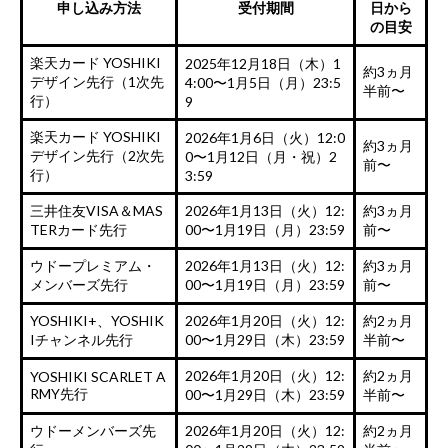
申し込み方法
受付期間
日から
の目安
楽天カード YOSHIKI
2025年12月18日（木）1
約3ヵ月
デザイン先行（1次先
4:00〜1月5日（月）23:5
半前〜
行）
9
楽天カード YOSHIKI
2026年1月6日（火）12:0
約3ヵ月
デザイン先行（2次先
0〜1月12日（月・祝）2
前〜
行）
3:59
三井住友VISA＆MAS
2026年1月13日（火）12:
約3ヵ月
TERカード先行
00〜1月19日（月）23:59
前〜
ウドープレミアム・
2026年1月13日（火）12:
約3ヵ月
メンバーズ先行
00〜1月19日（月）23:59
前〜
YOSHIKI+、YOSHIK
2026年1月20日（火）12:
約2ヵ月
Iチャンネル先行
00〜1月29日（木）23:59
半前〜
2026年1月20日（火）12:
約2ヵ月
YOSHIKI SCARLET A
RMY先行
00〜1月29日（木）23:59
半前〜
ウドーメンバーズ先
2026年1月20日（火）12:
約2ヵ月