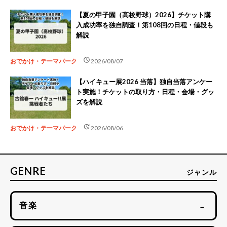
【夏の甲子園（高校野球）2026】チケット購
入成功率を独自調査！第108回の日程・値段も
解説
schedule
おでかけ・テーマパーク
2026/08/07
【ハイキュー展2026 当落】独自当落アンケー
ト実施！チケットの取り方・日程・会場・グッ
ズを解説
update
おでかけ・テーマパーク
2026/08/06
GENRE
ジャンル
音楽
→