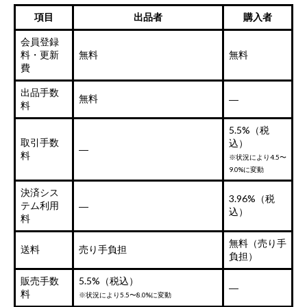
項目
出品者
購入者
会員登録
料・更新
無料
無料
費
出品手数
無料
―
料
5.5%（税
取引手数
込）
―
料
※状況により4.5〜
9.0%に変動
決済シス
3.96%（税
テム利用
―
込）
料
無料（売り手
送料
売り手負担
負担）
販売手数
5.5%（税込）
―
料
※状況により5.5〜8.0%に変動