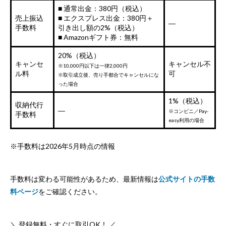
■ 通常出金：380円（税込）
売上振込
■ エクスプレス出金：380円＋
―
手数料
引き出し額の2%（税込）
■ Amazonギフト券：無料
20%（税込）
キャンセ
キャンセル不
※10,000円以下は一律2,000円
ル料
可
※取引成立後、売り手都合でキャンセルにな
った場合
1%（税込）
収納代行
―
※コンビニ／Pay-
手数料
easy利用の場合
※手数料は2026年5月時点の情報
手数料は変わる可能性があるため、最新情報は
公式サイトの手数
料ページ
をご確認ください。
＼ 登録無料・すぐに取引OK！ ／