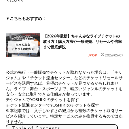
▼こちらもおすすめ！
【2026年最新】ちゃんみなライブチケットの
取り方！購入方法や一般発売、リセールや倍率
まで徹底解説
schedule
JPOP
2026/05/07
公式の先行・一般販売でチケットが取れなかった場合は、
「チケ
ジャム」や「チケット流通センター」などのチケットリセールサ
ービス
を活用すれば、希望のチケットが見つかるかもしれませ
ん。ライブ・舞台・スポーツまで、幅広いジャンルのチケットを
安心・安全に取引できる仕組みが整っています。
チケジャムでYOSHIKIのチケットを探す
チケット流通センターでYOSHIKIのチケットを探す
※本記事では、入手しやすさの観点から複数のチケット取引サー
ビスを紹介しています。特定サービスのみを推奨するものではあ
りません。
Table of Contents