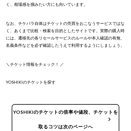
く、相場感を掴みたい方にも向いています。
なお、チケパラ自体はチケットの売買をおこなうサービスではな
く、あくまで比較・検索を目的としたサイトです。実際の購入時
には、遷移先の各リセールサービスのルールや本人確認の有無、
名義条件などを必ず確認したうえで利用するようにしましょう。
＼チケット情報をチェック！ ／
YOSHIKIのチケットを探す
YOSHIKIのチケットの倍率や値段、チケットを
chevron_right
取るコツは次のページへ