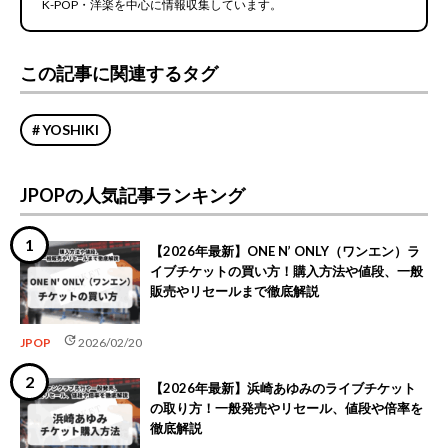
K-POP・洋楽を中心に情報収集しています。
この記事に関連するタグ
YOSHIKI
JPOPの人気記事ランキング
【2026年最新】ONE N’ ONLY（ワンエン）ラ
イブチケットの買い方！購入方法や値段、一般
販売やリセールまで徹底解説
update
JPOP
2026/02/20
【2026年最新】浜崎あゆみのライブチケット
の取り方！一般発売やリセール、値段や倍率を
徹底解説