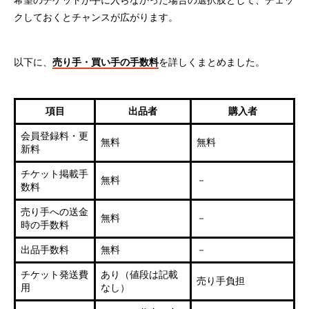
クしておくとチャンスが広がります。
以下に、
売り手・買い手の手数料
を詳しくまとめました。
項目
出品者
購入者
会員登録料・更
無料
無料
新料
チケット掲載手
無料
－
数料
売り手への送金
無料
－
時の手数料
出品手数料
無料
－
チケット発送費
あり（値段は記載
売り手負担
用
なし）