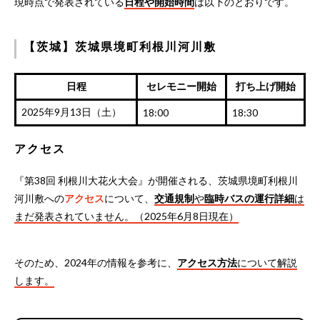
現時点で発表されている
日程や開始時間
は以下のとおりです。
【茨城】茨城県境町利根川河川敷
日程
セレモニー開始
打ち上げ開始
2025年9月13日（土）
18:00
18:30
アクセス
『第38回 利根川大花火大会』が開催される、茨城県境町利根川
河川敷への
アクセス
について、
交通規制
や
臨時バスの運行詳細
は
まだ発表されていません。（2025年6月8日現在）
そのため、2024年の情報を参考に、
アクセス方法
について解説
します。