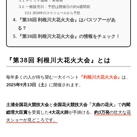
チケット価格 ：未発表
一般販売日：予想は開催日の約6週間前
2024年のスケジュールから予想
『第38回 利根川大花火大会』はバスツアーがあ
る？
『第38回 利根川大花火大会』の情報をチェック！
『第38回 利根川大花火大会』とは
毎年多くの人が待ち望む一大イベント
『利根川大花火大会』
は、
2025年9月13日（土）
に開催されます。
土浦全国花火競技大会
と
全国花火競技大会「大曲の花火」
で
内閣
総理大臣賞
を受賞した
4大花火師
が手掛ける、
約3万発
の壮大な花
火ショーが見どころです。