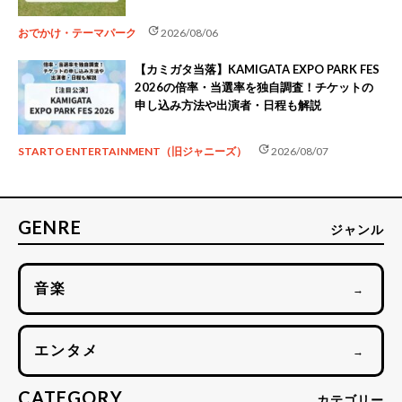
update
おでかけ・テーマパーク
2026/08/06
【カミガタ当落】KAMIGATA EXPO PARK FES
2026の倍率・当選率を独自調査！チケットの
申し込み方法や出演者・日程も解説
update
STARTO ENTERTAINMENT（旧ジャニーズ）
2026/08/07
GENRE
ジャンル
音楽
→
エンタメ
→
CATEGORY
カテゴリー