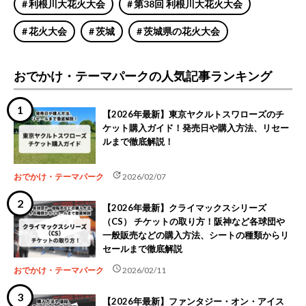
利根川大花火大会
第38回 利根川大花火大会
花火大会
茨城
茨城県の花火大会
おでかけ・テーマパークの人気記事ランキング
【2026年最新】東京ヤクルトスワローズのチ
ケット購入ガイド！発売日や購入方法、リセー
ルまで徹底解説！
update
おでかけ・テーマパーク
2026/02/07
【2026年最新】クライマックスシリーズ
（CS） チケットの取り方！阪神など各球団や
一般販売などの購入方法、シートの種類からリ
セールまで徹底解説
schedule
おでかけ・テーマパーク
2026/02/11
【2026年最新】ファンタジー・オン・アイス