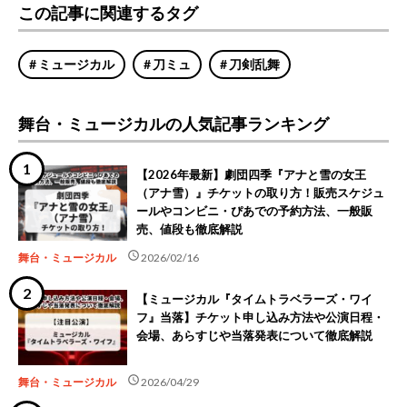
この記事に関連するタグ
ミュージカル
刀ミュ
刀剣乱舞
舞台・ミュージカルの人気記事ランキング
【2026年最新】劇団四季『アナと雪の女王
（アナ雪）』チケットの取り方！販売スケジュ
ールやコンビニ・ぴあでの予約方法、一般販
売、値段も徹底解説
schedule
舞台・ミュージカル
2026/02/16
【ミュージカル『タイムトラベラーズ・ワイ
フ』当落】チケット申し込み方法や公演日程・
会場、あらすじや当落発表について徹底解説
schedule
舞台・ミュージカル
2026/04/29