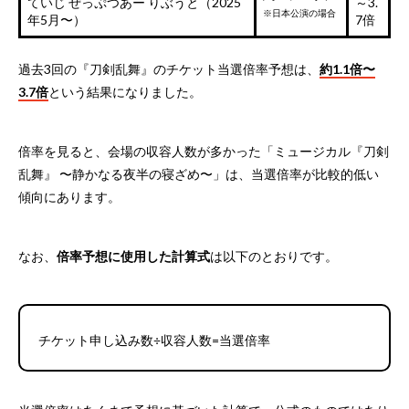
ていじ ぜっぷつあー りぶうと（2025
～3.
※日本公演の場合
年5月〜）
7倍
過去3回の『刀剣乱舞』のチケット当選倍率予想は、
約1.1倍〜
3.7倍
という結果になりました。
倍率を見ると、会場の収容人数が多かった「ミュージカル『刀剣
乱舞』 〜静かなる夜半の寝ざめ〜」は、当選倍率が比較的低い
傾向にあります。
なお、
倍率予想に使用した計算式
は以下のとおりです。
チケット申し込み数÷収容人数=当選倍率