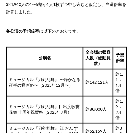
384,940人の4〜5割が1人1枚ずつ申し込むと仮定し、当選倍率を
計算しました。
各公演の予想倍率
は以下のとおりです。
全会場の収容
予想
公演名
人数（総動員
倍率
数）
約1.
ミュージカル『刀剣乱舞』 〜静かなる
1～
約142,121人
夜半の寝ざめ〜（2025年12月〜）
1.4
倍
約1.
ミュージカル『刀剣乱舞』目出度歌誉
9～
約80,000人
花舞 十周年祝賀祭（2025年7月）
2.4
倍
ミュージカル『刀剣乱舞』 江 おん す
約3
約52,159人