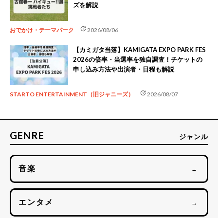
ズを解説
update
おでかけ・テーマパーク
2026/08/06
【カミガタ当落】KAMIGATA EXPO PARK FES
2026の倍率・当選率を独自調査！チケットの
申し込み方法や出演者・日程も解説
update
STARTO ENTERTAINMENT（旧ジャニーズ）
2026/08/07
GENRE
ジャンル
音楽
→
エンタメ
→