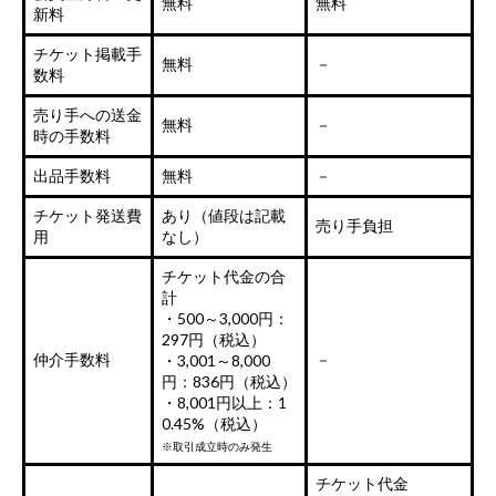
無料
無料
新料
チケット掲載手
無料
－
数料
売り手への送金
無料
－
時の手数料
出品手数料
無料
－
チケット発送費
あり（値段は記載
売り手負担
用
なし）
チケット代金の合
計
・500～3,000円：
297円（税込）
仲介手数料
－
・3,001～8,000
円：836円（税込）
・8,001円以上：1
0.45%（税込）
※取引成立時のみ発生
チケット代金