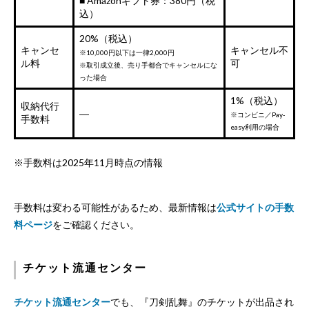
■ Amazonギフト券：380円（税
込）
20%（税込）
キャンセ
キャンセル不
※10,000円以下は一律2,000円
ル料
可
※取引成立後、売り手都合でキャンセルにな
った場合
1%（税込）
収納代行
―
※コンビニ／Pay-
手数料
easy利用の場合
※手数料は2025年11月時点の情報
手数料は変わる可能性があるため、最新情報は
公式サイトの手数
料ページ
をご確認ください。
チケット流通センター
チケット流通センター
でも、『刀剣乱舞』のチケットが出品され