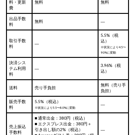
料・更新
無料
無料
費
出品手数
無料
―
料
5.5%（税
取引手数
込）
―
料
※状況により4.5〜
9.0%に変動
決済シス
3.96%（税
テム利用
―
込）
料
無料（売り手
送料
売り手負担
負担）
販売手数
5.5%（税込）
―
料
※状況により5.5〜8.0%に変動
■ 通常出金：380円（税込）
■ エクスプレス出金：380円＋
売上振込
引き出し額の2%（税込）
―
手数料