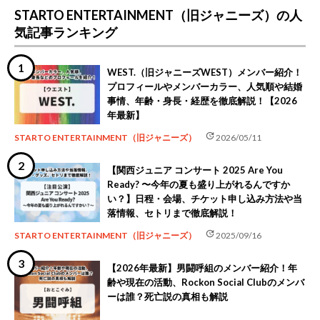
STARTO ENTERTAINMENT（旧ジャニーズ）の人
気記事ランキング
WEST.（旧ジャニーズWEST）メンバー紹介！
プロフィールやメンバーカラー、人気順や結婚
事情、年齢・身長・経歴を徹底解説！【2026
年最新】
update
STARTO ENTERTAINMENT（旧ジャニーズ）
2026/05/11
【関西ジュニア コンサート 2025 Are You
Ready? 〜今年の夏も盛り上がれるんですか
い？】日程・会場、チケット申し込み方法や当
落情報、セトリまで徹底解説！
update
STARTO ENTERTAINMENT（旧ジャニーズ）
2025/09/16
【2026年最新】男闘呼組のメンバー紹介！年
齢や現在の活動、Rockon Social Clubのメンバ
ーは誰？死亡説の真相も解説