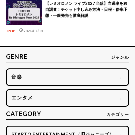
【レミオロメン ライブ2027 当落】当選率を独
自調査！チケット申し込み方法・日程・倍率予
想・一般発売も徹底解説
schedule
JPOP
2026/07/30
GENRE
ジャンル
音楽
→
エンタメ
→
CATEGORY
カテゴリー
STARTO ENTERTAINMENT（旧ジャニーズ）
→