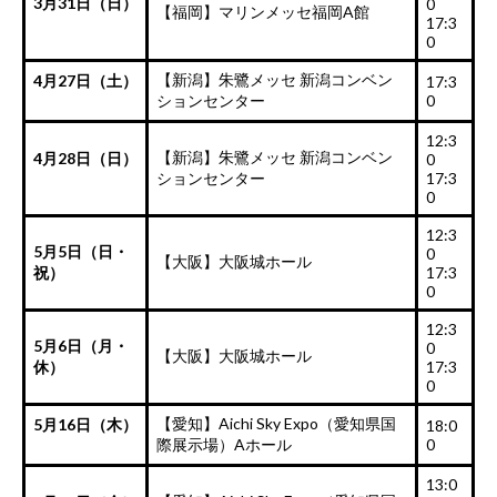
3月31日（日）
0
【福岡】マリンメッセ福岡A館
17:3
0
【新潟】朱鷺メッセ 新潟コンベン
4月27日（土）
17:3
ションセンター
0
12:3
【新潟】朱鷺メッセ 新潟コンベン
4月28日（日）
0
ションセンター
17:3
0
12:3
5月5日（日・
0
【大阪】大阪城ホール
祝）
17:3
0
12:3
5月6日（月・
0
【大阪】大阪城ホール
休）
17:3
0
【愛知】Aichi Sky Expo（愛知県国
5月16日（木）
18:0
際展示場）Aホール
0
13:0