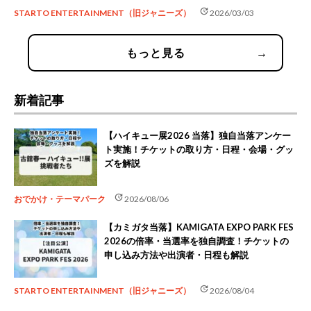
update
STARTO ENTERTAINMENT（旧ジャニーズ）
2026/03/03
もっと見る
→
新着記事
【ハイキュー展2026 当落】独自当落アンケー
ト実施！チケットの取り方・日程・会場・グッ
ズを解説
update
おでかけ・テーマパーク
2026/08/06
【カミガタ当落】KAMIGATA EXPO PARK FES
2026の倍率・当選率を独自調査！チケットの
申し込み方法や出演者・日程も解説
update
STARTO ENTERTAINMENT（旧ジャニーズ）
2026/08/04