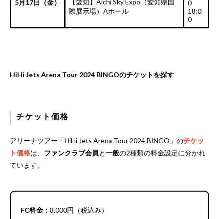
【愛知】Aichi Sky Expo（愛知県国
5月17日（金）
0
際展示場）Aホール
18:0
0
HiHi Jets Arena Tour 2024 BINGOのチケットを探す
チケット価格
アリーナツアー「HiHi Jets Arena Tour 2024 BINGO」の
チケッ
ト価格
は、
ファンクラブ会員
と
一般
の2種類の料金設定に分かれ
ています。
FC料金：
8,000円（税込み）