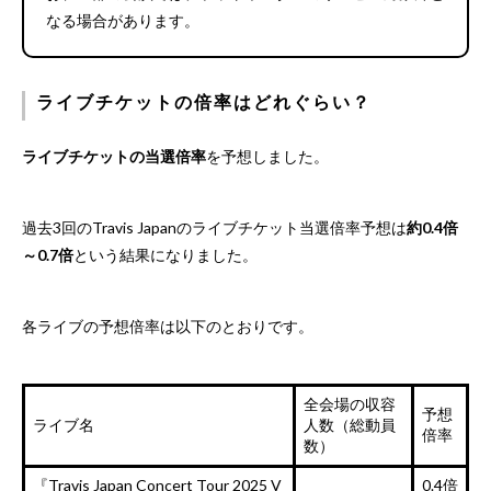
なる場合があります。
ライブチケットの倍率はどれぐらい？
ライブチケットの当選倍率
を予想しました。
過去3回のTravis Japanのライブチケット当選倍率予想は
約0.4倍
～0.7倍
という結果になりました。
各ライブの予想倍率は以下のとおりです。
全会場の収容
予想
ライブ名
人数（総動員
倍率
数）
『Travis Japan Concert Tour 2025 V
0.4倍