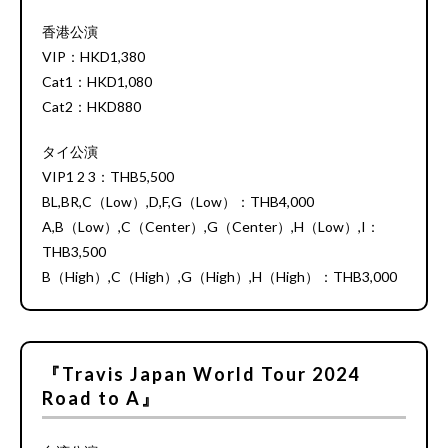
香港公演
VIP：HKD1,380
Cat1：HKD1,080
Cat2：HKD880
タイ公演
VIP1 2 3：THB5,500
BL,BR,C（Low）,D,F,G（Low）：THB4,000
A,B（Low）,C（Center）,G（Center）,H（Low）,I：
THB3,500
B（High）,C（High）,G（High）,H（High）：THB3,000
『Travis Japan World Tour 2024
Road to A』