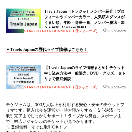
Travis Japan（トラジャ）メンバー紹介！プロ
フィールやメンバーカラー、人気順＆ダンスが
うまい順、年齢・身長一覧、メンバー脱退・加
入も解説【2026年最新】
update
STARTO ENTERTAINMENT（旧ジャニーズ）
2026/06/25
▼Travis Japanの歴代ライブ情報はこちら！
【Travis Japanのライブ情報まとめ】チケット
申し込み方法や一般販売、DVD・グッズ、セト
リまで徹底解説！
update
STARTO ENTERTAINMENT（旧ジャニーズ）
2026/06/25
チケジャムは、
300万人以上が利用する安心・安全のチケットフ
リマ
です。購入代金を運営が一時お預かりする「安心決済」で、
取引完了までしっかりサポート！ライブから舞台、スポーツま
で、幅広いジャンルのチケットが見つかります。
＼ 登録無料・すぐに取引OK！ ／