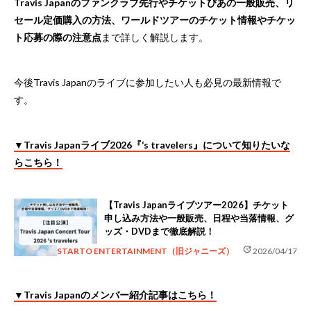
Travis Japanのファンクラブ先行やチケットぴあの一般販売、リ
セール定価購入の方法、ワールドツアーのチケット情報やチケッ
ト応募の際の注意点
まで詳しく解説します。
今後Travis Japanのライブに参加したい人も必見の最新情報で
す。
▼Travis Japanライブ2026『‘s travelers』について知りたいな
らこちら！
【Travis Japanライブツアー2026】チケット
申し込み方法や一般販売、日程や当落情報、グ
ッズ・DVDまで徹底解説！
update
STARTO ENTERTAINMENT（旧ジャニーズ）
2026/04/17
▼Travis Japanのメンバー紹介記事はこちら！