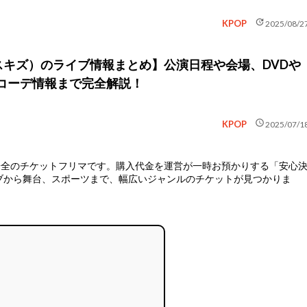
update
KPOP
2025/08/2
ids（スキズ）のライブ情報まとめ】公演日程や会場、DVDや
コーデ情報まで完全解説！
schedule
KPOP
2025/07/1
安全のチケットフリマ
です。購入代金を運営が一時お預かりする「安心
ブから舞台、スポーツまで、幅広いジャンルのチケットが見つかりま