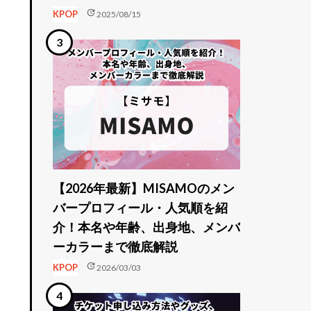
update
KPOP
2025/08/15
【2026年最新】MISAMOのメン
バープロフィール・人気順を紹
介！本名や年齢、出身地、メンバ
ーカラーまで徹底解説
update
KPOP
2026/03/03