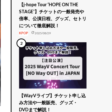
【j-hope Tour ‘HOPE ON THE
STAGE’】チケットの一般発売や
倍率、公演日程、グッズ、セトリ
について徹底解説！
update
KPOP
2025/08/29
【WayVライブ】チケット申し込
み方法や一般販売、グッズ・
DVDまで解説！