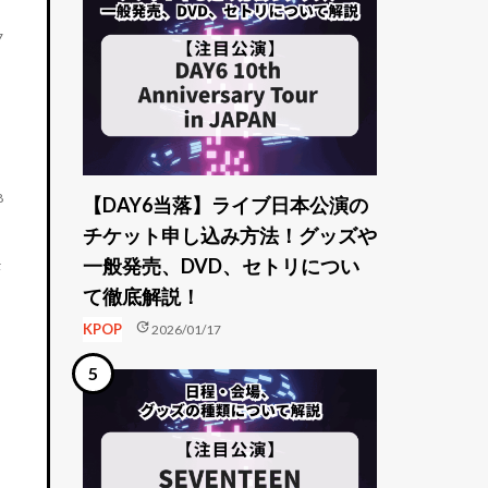
7
8
【DAY6当落】ライブ日本公演の
チケット申し込み方法！グッズや
一般発売、DVD、セトリについ
決
て徹底解説！
update
KPOP
2026/01/17