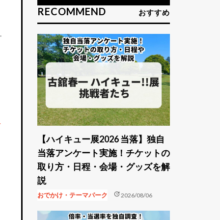
RECOMMEND
おすすめ
入
【ハイキュー展2026 当落】独自
当落アンケート実施！チケットの
取り方・日程・会場・グッズを解
説
update
おでかけ・テーマパーク
2026/08/06