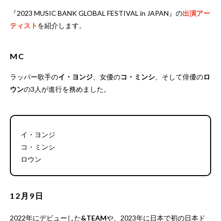
『2023 MUSIC BANK GLOBAL FESTIVAL in JAPAN』の
出演アー
ティスト
を紹介します。
MC
ラッパー歌手の
イ・ヨンジ
、女優の
コ・ミンシ
、そして俳優の
ロ
ウン
の3人が進行を務めました。
イ・ヨンジ
コ・ミンシ
ロウン
12月9日
2022年にデビューした
&TEAM
や、2023年に日本で初の日本ド