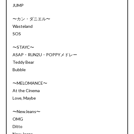
JUMP
〜カン・ダニエル〜
Wasteland
SOS
〜STAYC〜
ASAP・RUN2U・POPPYメドレー
Teddy Bear
Bubble
〜MELOMANCE〜
At the Cinema
Love, Maybe
〜NewJeans〜
OMG
Ditto
New Jeans