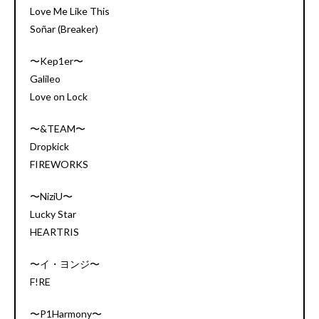
Love Me Like This
Soñar (Breaker)
〜Kep1er〜
Galileo
Love on Lock
〜&TEAM〜
Dropkick
FIREWORKS
〜NiziU〜
Lucky Star
HEARTRIS
〜イ・ヨンジ〜
F!RE
〜P1Harmony〜