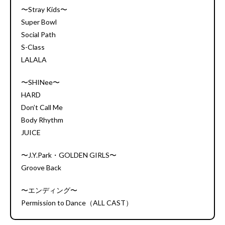
〜Stray Kids〜
Super Bowl
Social Path
S-Class
LALALA
〜SHINee〜
HARD
Don’t Call Me
Body Rhythm
JUICE
〜J.Y.Park・GOLDEN GIRLS〜
Groove Back
〜エンディング〜
Permission to Dance（ALL CAST）