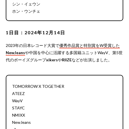
シン・イェウン
ホン・ウンチェ
1日目：2024年12月14日
2023年の日本レコード大賞で
優秀作品賞と特別賞をW受賞した
NewJeans
や中国を中心に活躍する多国籍ユニットWayV、第5世
代のボーイズグループ
xikers
や
RIIZE
などが出演しました。
TOMORROW X TOGETHER
ATEEZ
WayV
STAYC
NMIXX
NewJeans