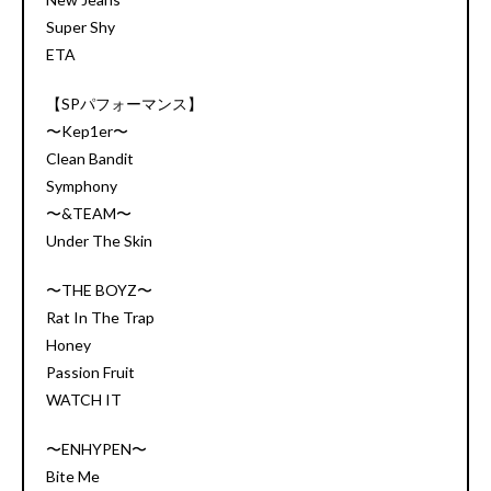
Super Shy
ETA
【SPパフォーマンス】
〜Kep1er〜
Clean Bandit
Symphony
〜&TEAM〜
Under The Skin
〜THE BOYZ〜
Rat In The Trap
Honey
Passion Fruit
WATCH IT
〜ENHYPEN〜
Bite Me