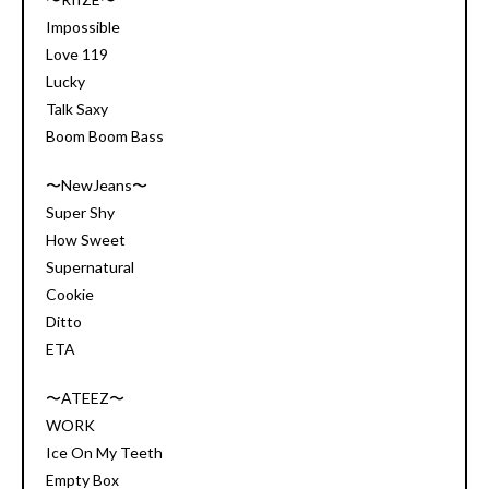
Impossible
Love 119
Lucky
Talk Saxy
Boom Boom Bass
〜NewJeans〜
Super Shy
How Sweet
Supernatural
Cookie
Ditto
ETA
〜ATEEZ〜
WORK
Ice On My Teeth
Empty Box