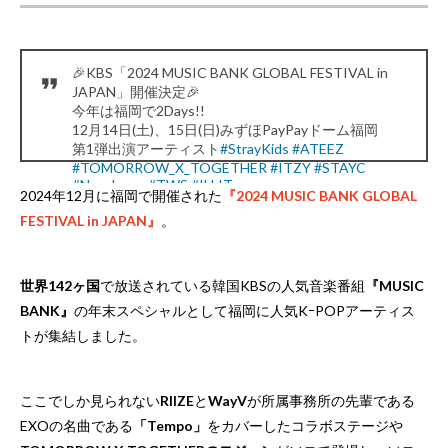
🎉KBS「2024 MUSIC BANK GLOBAL FESTIVAL in
JAPAN」開催決定🎉
今年は福岡で2Days!!
12月14日(土)、15日(日)みずほPayPayドーム福岡
第1弾出演アーティスト
#StrayKids
#ATEEZ
#TOMORROW_X_TOGETHER
#ITZY
#STAYC
#NewJeans
#TWS
#ILLIT
2024年12月に福岡で開催された
『2024 MUSIC BANK GLOBAL
の8組!今後追加発表あり!
FESTIVAL in JAPAN』
。
詳細👇
https://t.co/Gop04L2RhZ
pic.twitter.com/AkxVe2oXr8
— 2024 MUSIC BANK GLOBAL FESTIVAL in
JAPAN【公式】 (@MusicBankJapan)
August 7, 2024
世界142ヶ国
で放送されている韓国KBSの人気音楽番組
『MUSIC
BANK』
の年末スペシャルとして福岡に人気KｰPOPアーティス
トが集結しました。
ここでしか見られない
RIIZE
と
WayV
が所属事務所の先輩である
EXOの名曲である
「Tempo」
をカバーしたコラボステージや