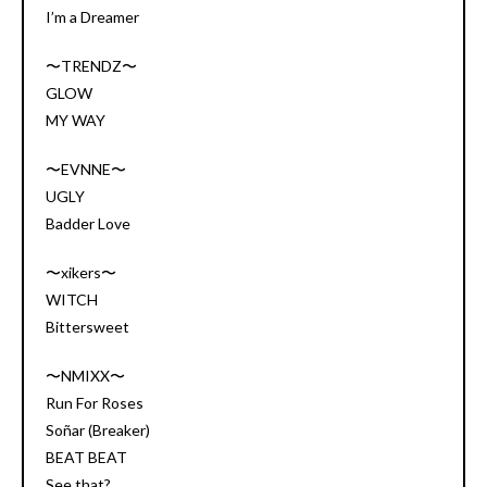
I’m a Dreamer
〜TRENDZ〜
GLOW
MY WAY
〜EVNNE〜
UGLY
Badder Love
〜xikers〜
WITCH
Bittersweet
〜NMIXX〜
Run For Roses
Soñar (Breaker)
BEAT BEAT
See that?