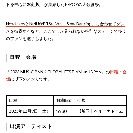
トを中心に
20組以上
が集結したK-POPの大歌謡祭。
NewJeansとNiziUがBTSのVの「Slow Dancing」に合わせてダン
ス
を披露するなど、ここでしか見られない特別なステージで多く
のファンを魅了しました。
日程・会場
『2023 MUSIC BANK GLOBAL FESTIVAL in JAPAN』の
日程・会
場
は以下のとおりです。
日程
開演時間
会場
2023年12月9日（土）
【埼玉】ベルーナドーム
16:30
出演アーティスト