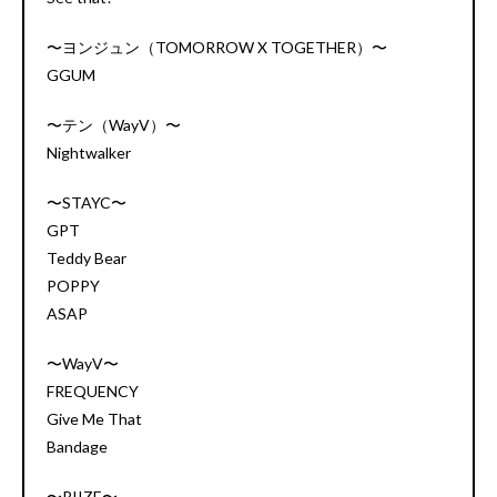
〜ヨンジュン（TOMORROW X TOGETHER）〜
GGUM
〜テン（WayV）〜
Nightwalker
〜STAYC〜
GPT
Teddy Bear
POPPY
ASAP
〜WayV〜
FREQUENCY
Give Me That
Bandage
〜RIIZE〜