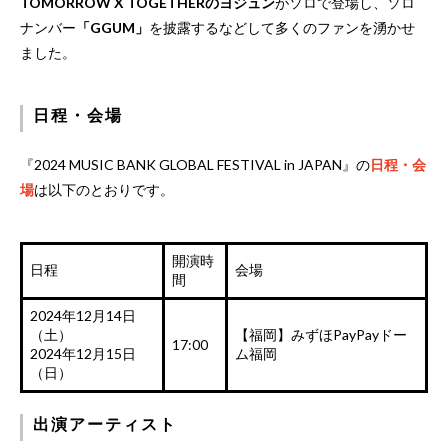
TOMORROW X TOGETHERのヨジュン
がソロで登場し、ソロ
ナンバー
「GGUM」
を披露するなどして多くのファンを湧かせ
ました。
日程・会場
『2024 MUSIC BANK GLOBAL FESTIVAL in JAPAN』の
日程・会
場
は以下のとおりです。
開演時
日程
会場
間
2024年12月14日
（土）
【福岡】みずほPayPayドー
17:00
2024年12月15日
ム福岡
（日）
出演アーティスト