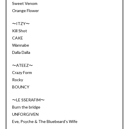
Sweet Venom
Orange Flower
〜ITZY〜
Kill Shot
CAKE
Wannabe
Dalla Dalla
〜ATEEZ〜
Crazy Form
Rocky
BOUNCY
〜LE SSERAFIM〜
Burn the bridge
UNFORGIVEN
Eve, Psyche & The Bluebeard’s Wife