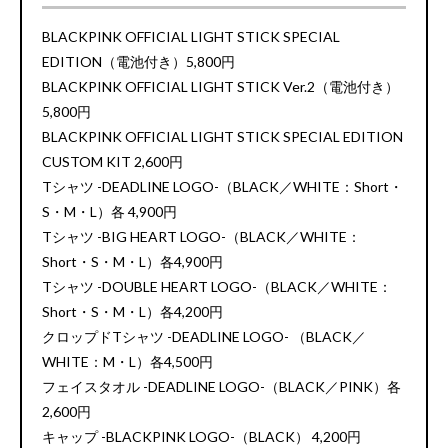
BLACKPINK OFFICIAL LIGHT STICK SPECIAL
EDITION（電池付き）5,800円
BLACKPINK OFFICIAL LIGHT STICK Ver.2（電池付き）
5,800円
BLACKPINK OFFICIAL LIGHT STICK SPECIAL EDITION
CUSTOM KIT 2,600円
Tシャツ -DEADLINE LOGO-（BLACK／WHITE：Short・
S・M・L）各 4,900円
Tシャツ -BIG HEART LOGO-（BLACK／WHITE：
Short・S・M・L）各4,900円
Tシャツ -DOUBLE HEART LOGO-（BLACK／WHITE：
Short・S・M・L）各4,200円
クロップドTシャツ -DEADLINE LOGO- （BLACK／
WHITE：M・L）各4,500円
フェイスタオル -DEADLINE LOGO-（BLACK／PINK）各
2,600円
キャップ -BLACKPINK LOGO-（BLACK） 4,200円