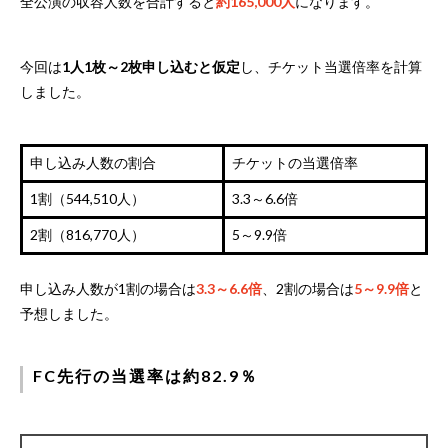
全公演の収容人数を合計すると
約165,000人
になります。
今回は
1人1枚～2枚申し込むと仮定
し、チケット当選倍率を計算
しました。
申し込み人数の割合
チケットの当選倍率
1割（544,510人）
3.3～6.6倍
2割（816,770人）
5～9.9倍
申し込み人数が1割の場合は
3.3～6.6倍
、2割の場合は
5～9.9倍
と
予想しました。
FC先行の当選率は約82.9％