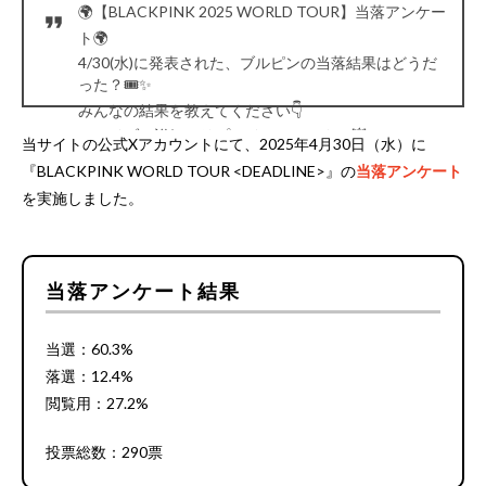
🌍【BLACKPINK 2025 WORLD TOUR】当落アンケー
ト🌍
4/30(水)に発表された、ブルピンの当落結果はどうだ
った？🎟️✨
みんなの結果を教えてください👇
📌ライブの詳細はリプライでチェック！💥
当サイトの公式Xアカウントにて、2025年4月30日（水）に
#BLACKPINK
#当落
『BLACKPINK WORLD TOUR <DEADLINE>』の
当落アンケート
— チケットフェスタ (@ticket_festa)
May 1, 2025
を実施しました。
当落アンケート結果
当選：60.3%
落選：12.4%
閲覧用：27.2%
投票総数：290票