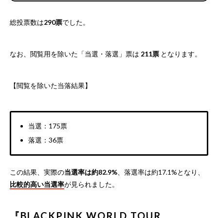
総投票数は
290票
でした。
なお、閲覧用を除いた「当選・落選」票は
211票
となります。
【閲覧を除いた当落結果】
当選：175票
落選：36票
この結果、実際の
当選率は約82.9%
、落選率は約17.1%となり、
比較的高い当選率
が見られました。
『BLACKPINK WORLD TOUR