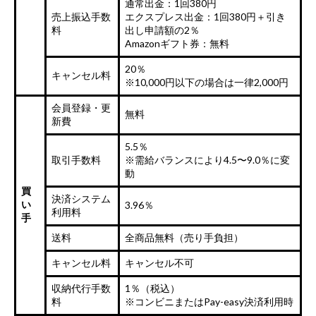
通常出金：1回380円
売上振込手数
エクスプレス出金：1回380円＋引き
料
出し申請額の2％
Amazonギフト券：無料
20％
キャンセル料
※10,000円以下の場合は一律2,000円
会員登録・更
無料
新費
5.5％
取引手数料
※需給バランスにより4.5〜9.0％に変
動
買
決済システム
い
3.96％
利用料
手
送料
全商品無料（売り手負担）
キャンセル料
キャンセル不可
収納代行手数
1％（税込）
料
※コンビニまたはPay-easy決済利用時