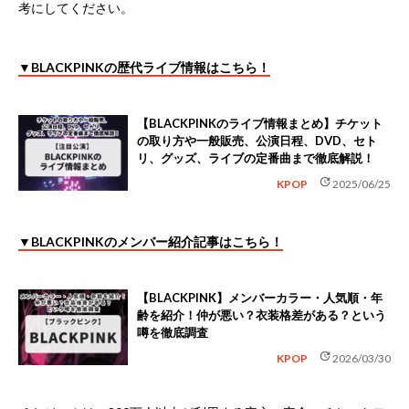
考にしてください。
▼BLACKPINKの歴代ライブ情報はこちら！
【BLACKPINKのライブ情報まとめ】チケット
の取り方や一般販売、公演日程、DVD、セト
リ、グッズ、ライブの定番曲まで徹底解説！
update
KPOP
2025/06/25
▼BLACKPINKのメンバー紹介記事はこちら！
【BLACKPINK】メンバーカラー・人気順・年
齢を紹介！仲が悪い？衣装格差がある？という
噂を徹底調査
update
KPOP
2026/03/30