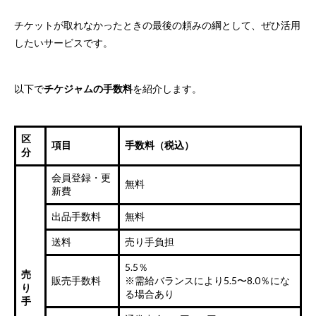
チケットが取れなかったときの最後の頼みの綱として、ぜひ活用
したいサービスです。
以下で
チケジャムの手数料
を紹介します。
区
項目
手数料（税込）
分
会員登録・更
無料
新費
出品手数料
無料
送料
売り手負担
5.5％
売
販売手数料
※需給バランスにより5.5〜8.0％にな
り
る場合あり
手