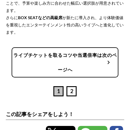
ことで、予算や楽しみ方に合わせた幅広い選択肢が用意されてい
ます。
さらに
BOX SEATなどの高級席
が新たに導入され、より体験価値
を重視したエンターテインメント性の高いライブへと進化してい
ます。
ライブチケットを取るコツや当選倍率は次のペ
chevron_right
ージへ
1
2
この記事をシェアをしよう！