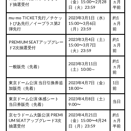
（金）15:00〜2月28
ヵ月
ド抽選受付
日（火）23:59
半前
mu-mo TICKET先行／チケッ
2023年3月1日（水）
約1
トぴあ先行／イープラス第2
15:00〜3月6日
ヵ月
弾先行
（月）23:59
前
2023年3月4日（土）
約1
PREMIUM SEATアップグレー
15:00〜3月7日
ヵ月
ド2次抽選受付
（火）23:59
前
約1
2023年3月11日
一般販売（先着）
ヵ月
（土）10:00～
前
東京ドーム公演 当日引換券追
2023年4月7日（金）
1日
加販売（先着）
18:00〜
前
東京ドーム公演 体感シート
2023年4月8日（土）
当日
当日券販売（先着）
9:00〜
京セラドーム大阪公演 PREMI
2023年4月21日
約1
UM SEATアップグレード3次
（金）15:00〜4月24
ヵ月
抽選受付
日（月）23:59
半前