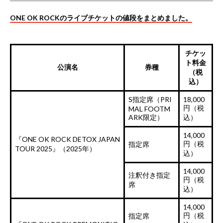
ONE OK ROCKのライブチケットの値段をまとめました。
チケッ
ト料金
公演名
券種
（税
込）
S指定席（PRI
18,000
円（税
MAL FOOTM
ARK限定）
込）
14,000
『ONE OK ROCK DETOX JAPAN
円（税
指定席
TOUR 2025』（2025年）
込）
14,000
注釈付き指定
円（税
席
込）
14,000
円（税
指定席