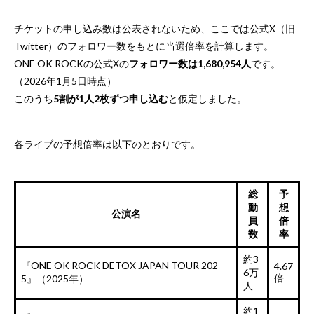
チケットの申し込み数は公表されないため、ここでは公式X（旧
Twitter）のフォロワー数をもとに当選倍率を計算します。
ONE OK ROCKの公式Xの
フォロワー数は1,680,954人
です。
（2026年1月5日時点）
このうち
5割が1人2枚ずつ申し込む
と仮定しました。
各ライブの予想倍率は以下のとおりです。
総
予
動
想
公演名
員
倍
数
率
約3
『ONE OK ROCK DETOX JAPAN TOUR 202
4.67
6万
倍
5』（2025年）
人
約1