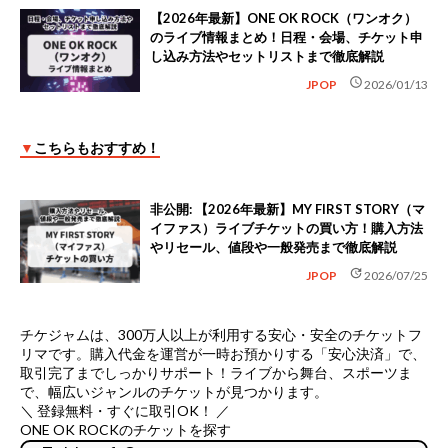
【2026年最新】ONE OK ROCK（ワンオク）
のライブ情報まとめ！日程・会場、チケット申
し込み方法やセットリストまで徹底解説
schedule
JPOP
2026/01/13
▼
こちらもおすすめ！
非公開: 【2026年最新】MY FIRST STORY（マ
イファス）ライブチケットの買い方！購入方法
やリセール、値段や一般発売まで徹底解説
update
JPOP
2026/07/25
チケジャムは、
300万人以上が利用する安心・安全のチケットフ
リマ
です。購入代金を運営が一時お預かりする「安心決済」で、
取引完了までしっかりサポート！ライブから舞台、スポーツま
で、幅広いジャンルのチケットが見つかります。
＼ 登録無料・すぐに取引OK！ ／
ONE OK ROCKのチケットを探す