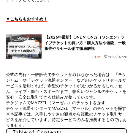
▼こちらもおすすめ！
【2026年最新】ONE N’ ONLY（ワンエン）ラ
イブチケットの買い方！購入方法や値段、一般
販売やリセールまで徹底解説
update
JPOP
2026/02/20
公式の先行・一般販売でチケットが取れなかった場合は、
「チケ
ジャム」や「チケット流通センター」などのチケットリセールサ
ービス
を活用すれば、希望のチケットが見つかるかもしれませ
ん。ライブ・舞台・スポーツまで、幅広いジャンルのチケットを
安心・安全に取引できる仕組みが整っています。
チケジャムでMAZZEL（マーゼル）のチケットを探す
チケット流通センターでMAZZEL（マーゼル）のチケットを探す
※本記事では、入手しやすさの観点から複数のチケット取引サー
ビスを紹介しています。特定サービスのみを推奨するものではあ
りません。
Table of Contents