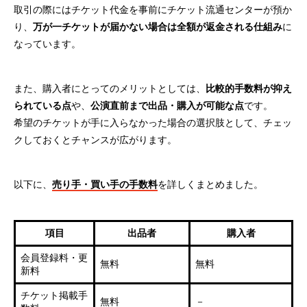
取引の際にはチケット代金を事前にチケット流通センターが預か
り、
万が一チケットが届かない場合は全額が返金される仕組み
に
なっています。
また、購入者にとってのメリットとしては、
比較的手数料が抑え
られている点
や、
公演直前まで出品・購入が可能な点
です。
希望のチケットが手に入らなかった場合の選択肢として、チェッ
クしておくとチャンスが広がります。
以下に、
売り手・買い手の手数料
を詳しくまとめました。
項目
出品者
購入者
会員登録料・更
無料
無料
新料
チケット掲載手
無料
－