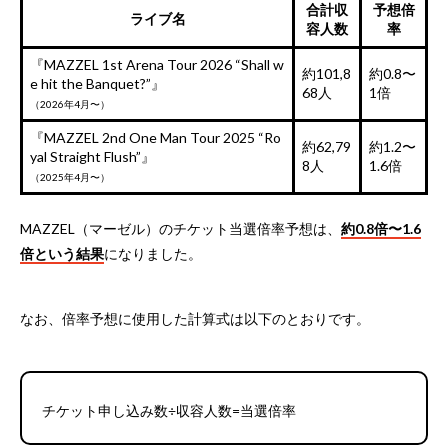
合計収
予想倍
ライブ名
容人数
率
『MAZZEL 1st Arena Tour 2026 “Shall w
約101,8
約0.8〜
e hit the Banquet?”』
68人
1倍
（2026年4月〜）
『MAZZEL 2nd One Man Tour 2025 “Ro
約62,79
約1.2〜
yal Straight Flush”』
8人
1.6倍
（2025年4月〜）
MAZZEL（マーゼル）のチケット当選倍率予想は、
約0.8倍〜1.6
倍という結果
になりました。
なお、倍率予想に使用した計算式は以下のとおりです。
チケット申し込み数÷収容人数=当選倍率