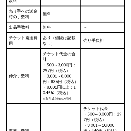
数料
売り手への送金
無料
－
時の手数料
出品手数料
無料
－
チケット発送費
あり（値段は記載
売り手負担
用
なし）
チケット代金の合
計
・500～3,000円：
297円（税込）
仲介手数料
－
・3,001～8,000
円：836円（税込）
・8,001円以上：1
0.45%（税込）
※取引成立時のみ発生
チケット代金
・500～3,000円：29
7円（税込）
・3,001～10,000
事務手数料
－
円：440円（税込）