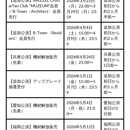
【追加公演】MAZZEL Offici
追加公演
2026年3月23日
al Fan Club “MUZEUM”会員
初日から
（月）22:00〜3
／B-Town〈Architect〉会員
約2ヵ月
月29日（日）23:
先行
半前〜
59
追加公演
2026年4月4日
【追加公演】B-Town〈Resid
初日から
（土）15:00〜4
ent〉会員先行
約2ヵ月
月9日（木）23:5
前〜
9
兵庫公演
【兵庫公演】機材解放販売
2026年4月24日
初日から
（先着）
（金）21:00〜
1日前〜
追加公演
2026年5月1日
【追加公演】アップグレード
初日から
（金）15:00〜5
抽選受付
約1ヵ月
月7日（木）23:5
前〜
9
2026年5月4日
愛知公演
【愛知公演】機材解放販売
（月・祝）21:0
初日の1
（先着）
0〜
日前
福岡公演
【福岡公演】機材解放販売
2026年5月12日
初日の1