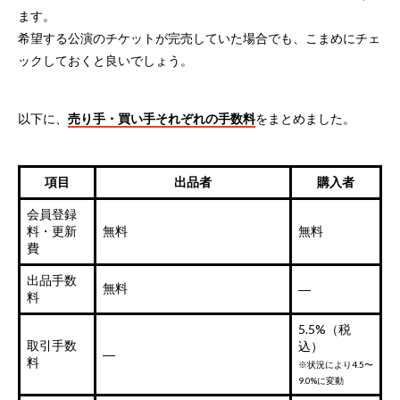
ます。
希望する公演のチケットが完売していた場合でも、こまめにチェ
ックしておくと良いでしょう。
以下に、
売り手・買い手それぞれの手数料
をまとめました。
項目
出品者
購入者
会員登録
料・更新
無料
無料
費
出品手数
無料
―
料
5.5%（税
取引手数
込）
―
料
※状況により4.5〜
9.0%に変動