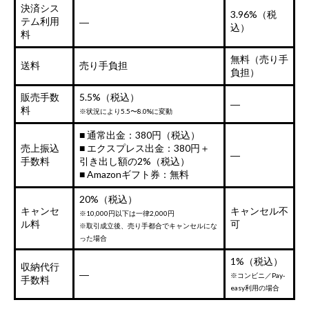
決済シス
3.96%（税
テム利用
―
込）
料
無料（売り手
送料
売り手負担
負担）
販売手数
5.5%（税込）
―
料
※状況により5.5〜8.0%に変動
■ 通常出金：380円（税込）
売上振込
■ エクスプレス出金：380円＋
―
手数料
引き出し額の2%（税込）
■ Amazonギフト券：無料
20%（税込）
キャンセ
キャンセル不
※10,000円以下は一律2,000円
ル料
可
※取引成立後、売り手都合でキャンセルにな
った場合
1%（税込）
収納代行
―
※コンビニ／Pay-
手数料
easy利用の場合