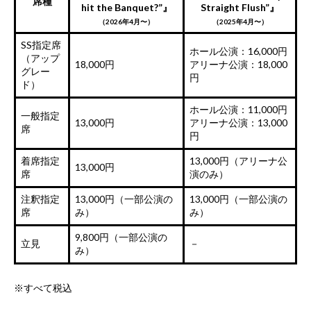
席種
hit the Banquet?”』
Straight Flush”』
（2026年4月〜）
（2025年4月〜）
SS指定席
ホール公演：16,000円
（アップ
18,000円
アリーナ公演：18,000
グレー
円
ド）
ホール公演：11,000円
一般指定
13,000円
アリーナ公演：13,000
席
円
着席指定
13,000円（アリーナ公
13,000円
席
演のみ）
注釈指定
13,000円（一部公演の
13,000円（一部公演の
席
み）
み）
9,800円（一部公演の
立見
－
み）
※すべて税込