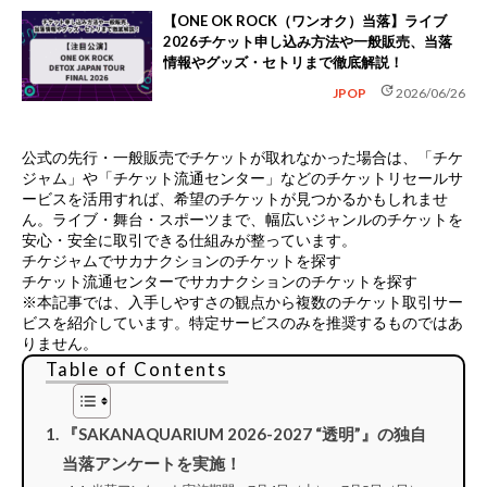
【ONE OK ROCK（ワンオク）当落】ライブ
2026チケット申し込み方法や一般販売、当落
情報やグッズ・セトリまで徹底解説！
update
JPOP
2026/06/26
公式の先行・一般販売でチケットが取れなかった場合は、
「チケ
ジャム」や「チケット流通センター」などのチケットリセールサ
ービス
を活用すれば、希望のチケットが見つかるかもしれませ
ん。ライブ・舞台・スポーツまで、幅広いジャンルのチケットを
安心・安全に取引できる仕組みが整っています。
チケジャムでサカナクションのチケットを探す
チケット流通センターでサカナクションのチケットを探す
※本記事では、入手しやすさの観点から複数のチケット取引サー
ビスを紹介しています。特定サービスのみを推奨するものではあ
りません。
Table of Contents
『SAKANAQUARIUM 2026-2027 “透明”』の独自
当落アンケートを実施！