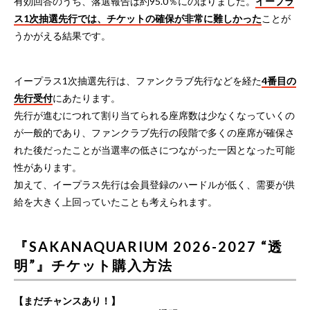
有効回答のうち、落選報告は約95.0％にのぼりました。
イープラ
ス1次抽選先行では、チケットの確保が非常に難しかった
ことが
うかがえる結果です。
イープラス1次抽選先行は、ファンクラブ先行などを経た
4番目の
先行受付
にあたります。
先行が進むにつれて割り当てられる座席数は少なくなっていくの
が一般的であり、ファンクラブ先行の段階で多くの座席が確保さ
れた後だったことが当選率の低さにつながった一因となった可能
性があります。
加えて、イープラス先行は会員登録のハードルが低く、需要が供
給を大きく上回っていたことも考えられます。
『SAKANAQUARIUM 2026-2027 “透
明”』チケット購入方法
【まだチャンスあり！】