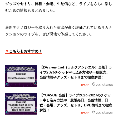
グッズやセトリ、日程・会場、生配信
など、ライブをさらに楽し
むための情報もまとめました。
最新テクノロジーを取り入れた演出が高く評価されているサカナ
クションのライブを、ぜひ現地で体感してください。
▼
こちらもおすすめ！
【L’Arc-en-Ciel（ラルクアンシエル）当落】ラ
イブ2026チケット申し込み方法や一般販売、
当落情報やグッズ・セトリまで徹底解説！
schedule
JPOP
2026/06/08
【YOASOBI当落】ライブ2026-2027のチケッ
ト申し込み方法や一般販売日、当落情報、日
程・会場、グッズ、セトリ、DVD情報まで徹底
解説！
update
JPOP
2026/06/25