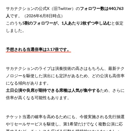
サカナクションの公式X（旧Twitter）の
フォロワー数は440,763
人
です。（2026年6月8日時点）
このうち
5割のフォロワーが、1人あたり2枚ずつ申し込む
と仮定
しました。
予想される当選倍率は3.17倍です。
サカナクションのライブは演奏技術の高さはもちろん、最新テク
ノロジーを駆使した演出にも定評があるため、どの公演も高倍率
になる傾向があります。
土日公演や良席が期待できる席種は人気が集中する
ため、さらに
倍率が高くなる可能性もあります。
チケット当選の確率を高めるためにも、今後実施される先行抽選
やリセールサービスを駆使し、第1希望だけでなく複数公演に応