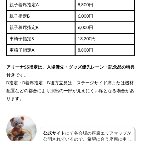
親子着席指定A
8,800円
親子指定B
6,000円
親子着席指定B
6,000円
車椅子指定S
13,200円
車椅子指定A
8,800円
アリーナSS指定は、入場優先・グッズ優先レーン・記念品の特典
付き
です。
B指定・B着席指定・B後方立見は、ステージサイド席または機材
配置などの都合により演出の一部が見えにくい席となる場合があ
ります。
公式サイト
にて各会場の座席エリアマップが
公開されているので、希望に合う座席に申し