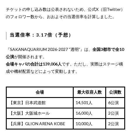
チケットの申し込み数は公表されないため、公式X（旧Twitter）
のフォロワー数から、おおよその当選倍率を計算しました。
当選倍率：3.17倍（予想）
『SAKANAQUARIUM 2026-2027 “透明”』は、
全国3都市で全10
公演
が開催されます。
会場キャパの合計は139,006人
です。ただし、実際はステージ構
成や機材配置などによって変動します。
会場
最大収容人数
公演数
【東京】日本武道館
14,501人
6公演
【大阪】大阪城ホール
16,000人
2公演
【兵庫】GLION ARENA KOBE
10,000人
2公演