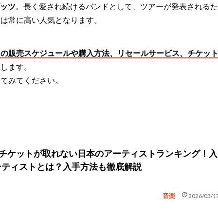
ッツ
。長く愛され続けるバンドとして、ツアーが発表されるた
トは常に高い人気となります。
トの販売スケジュールや購入方法、リセールサービス、チケッ
説します。
してみてください。
新】チケットが取れない日本のアーティストランキング！入
ーティストとは？入手方法も徹底解説
update
音楽
2026/03/1