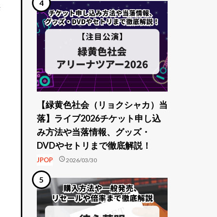
決
【緑黄色社会（リョクシャカ）当
落】ライブ2026チケット申し込
み方法や当落情報、グッズ・
DVDやセトリまで徹底解説！
schedule
JPOP
2026/03/30