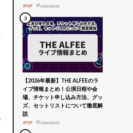
update
JPOP
2026/02/20
ト
【2026年最新】THE ALFEEのラ
イブ情報まとめ！公演日程や会
場、チケット申し込み方法、グッ
ズ、セットリストについて徹底解
説
7
schedule
JPOP
2026/02/23