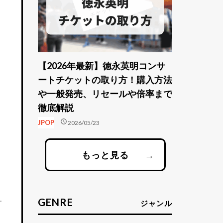
【2026年最新】徳永英明コンサ
ートチケットの取り方！購入方法
や一般発売、リセールや倍率まで
徹底解説
schedule
JPOP
2026/05/23
もっと見る
→
GENRE
ジャンル