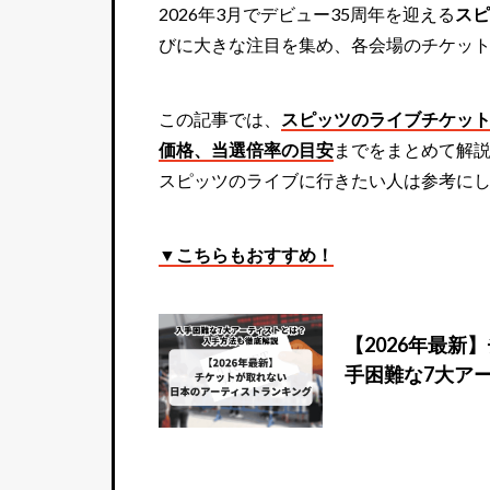
2026年3月でデビュー35周年を迎える
スピ
びに大きな注目を集め、各会場のチケッ
この記事では、
スピッツのライブチケッ
価格、当選倍率の目安
までをまとめて解
スピッツのライブに行きたい人は参考に
▼こちらもおすすめ！
【2026年最
手困難な7大ア