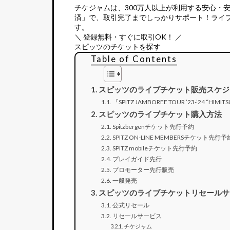
チケジャムは、
300万人以上が利用する安心・
済」で、取引完了までしっかりサポート！ライ
す。
＼ 登録無料・すぐに取引OK！ ／
スピッツのチケットを探す
Table of Contents
スピッツのライブチケット販売スケジ
『SPITZ JAMBOREE TOUR ’23-’24 “H
スピッツのライブチケット購入方法
Spitzbergenチケット先行予約
SPITZ ON-LINE MEMBERSチケット先行予
SPITZ mobileチケット先行予約
プレイガイド先行
プロモーター先行販売
一般発売
スピッツのライブチケットリセールサ
公式リセール
リセールサービス
チケジャム