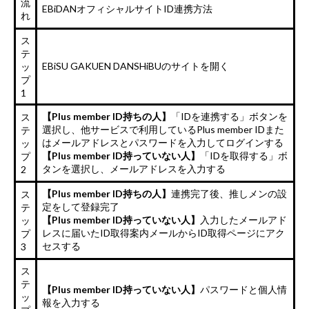
流
EBiDANオフィシャルサイトID連携方法
れ
ス
テ
EBiSU GAKUEN DANSHiBUのサイトを開く
ッ
プ
1
【Plus member ID持ちの人】
「IDを連携する」ボタンを
ス
選択し、他サービスで利用しているPlus member IDまた
テ
はメールアドレスとパスワードを入力してログインする
ッ
【Plus member ID持っていない人】
「IDを取得する」ボ
プ
タンを選択し、メールアドレスを入力する
2
【Plus member ID持ちの人】
連携完了後、推しメンの設
ス
定をして登録完了
テ
【Plus member ID持っていない人】
入力したメールアド
ッ
レスに届いたID取得案内メールからID取得ページにアク
プ
セスする
3
ス
テ
【Plus member ID持っていない人】
パスワードと個人情
ッ
報を入力する