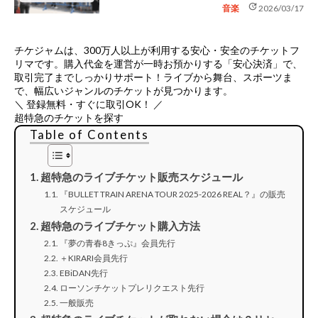
update
音楽
2026/03/17
チケジャムは、
300万人以上が利用する安心・安全のチケットフ
リマ
です。購入代金を運営が一時お預かりする「安心決済」で、
取引完了までしっかりサポート！ライブから舞台、スポーツま
で、幅広いジャンルのチケットが見つかります。
＼ 登録無料・すぐに取引OK！ ／
超特急のチケットを探す
Table of Contents
超特急のライブチケット販売スケジュール
『BULLET TRAIN ARENA TOUR 2025-2026 REAL？』の販売
スケジュール
超特急のライブチケット購入方法
『夢の青春8きっぷ』会員先行
＋KIRARI会員先行
EBiDAN先行
ローソンチケットプレリクエスト先行
一般販売