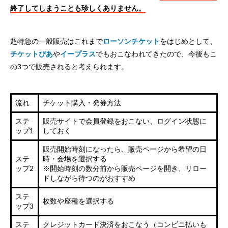
終了してしまうことも珍しくありません。
超特急の一般販売はこれまで
ローソンチケット
をはじめとして、
チケットぴあ
や
イープラス
でもおこなわれてきたので、今後もこ
の3つで販売されると考えられます。
流れ
チケット購入・発券方法
ステ
販売サイトで会員登録をおこない、ログイン状態に
ップ1
しておく
販売開始時刻になったら、販売ページから希望の日
ステ
時・会場を選択する
ップ2
※開始時刻の数分前から販売ページを開き、リロー
ドしながら待つのがおすすめ
ステ
枚数や座種を選択する
ップ3
ステ
クレジットカード決済をおこなう（コンビニ払いも