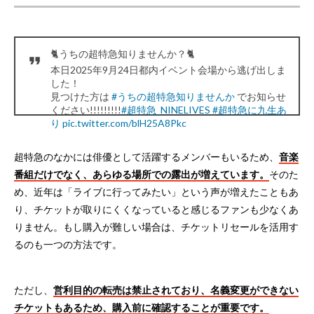
🐈うちの超特急知りませんか？🐈
本日2025年9月24日都内イベント会場から逃げ出しま
した！
見つけた方は
#うちの超特急知りませんか
でお知らせ
ください!!!!!!!!!
#超特急_NINELIVES
#超特急に九生あ
り
pic.twitter.com/blH25A8Pkc
— 超特急 OFFICIAL (@sd_bt)
September 24, 2025
超特急のなかには俳優として活躍するメンバーもいるため、
音楽
番組だけでなく、あらゆる場所での露出が増えています。
そのた
め、近年は「ライブに行ってみたい」という声が増えたこともあ
り、チケットが取りにくくなっていると感じるファンも少なくあ
りません。もし購入が難しい場合は、チケットリセールを活用す
るのも一つの方法です。
ただし、
営利目的の転売は禁止されており、名義変更ができない
チケットもあるため、購入前に確認することが重要です。