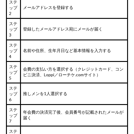
ステ
メールアドレスを登録する
ップ
2
ステ
登録したメールアドレス宛にメールが届く
ップ
3
ステ
名前や住所、生年月日など基本情報を入力する
ップ
4
ステ
会費の支払い方を選択する（クレジットカード、コン
ップ
ビニ決済、Loppi／ローチケ.comサイト）
5
ステ
推しメンを1人選択する
ップ
6
ステ
年会費の決済完了後、会員番号が記載されたメールが
ップ
届く
7
ステ