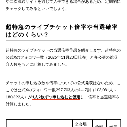
や二次流通サイトを通じて入手できる場合があるため、定期的に
チェックしてみるといいでしょう。
超特急のライブチケット倍率や当選確率
はどのくらい？
超特急のライブチケットの当選倍率予想を紹介します。超特急の
公式Xのフォロワー数（2025年11月23日現在）と各公演の総収
容人数をもとに計算してみました。
チケットの申し込み数や倍率についての公式発表はないため、こ
こでは公式Xのフォロワー数257,703人の4～7割（103,081人～
180,392人）が
1人2枚ずつ申し込むと仮定
し、倍率と当選確率を
計算しました。
全会場
予想
当選