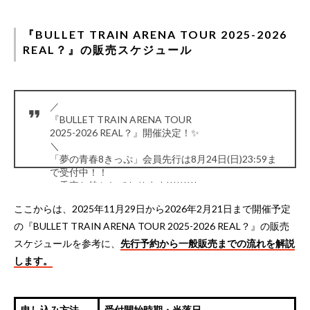
『BULLET TRAIN ARENA TOUR 2025-2026
REAL？』の販売スケジュール
／
『BULLET TRAIN ARENA TOUR
2025-2026 REAL？』開催決定！✨
＼
「夢の青春8きっぷ」会員先行は8月24日(日)23:59ま
で受付中！！
ご乗車お待ちしております!!!!!!!!!
▼詳細はこちら！
https://t.co/aITcSA1RVx
ここからは、2025年11月29日から2026年2月21日まで開催予定
▼特設サイト
https://t.co/WW4VmGnpzV
#超特急
_REAL
pic.twitter.com/rjmFAbGAjI
の『BULLET TRAIN ARENA TOUR 2025-2026 REAL？』の販売
— 超特急 OFFICIAL (@sd_bt)
August 17, 2025
スケジュールを参考に、
先行予約から一般販売までの流れを解説
します。
申し込み方法
受付開始時期・当落日