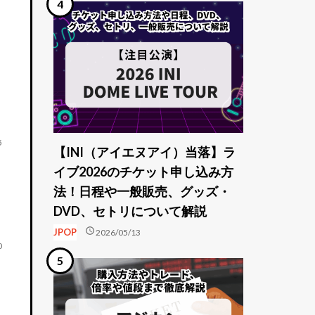
5
【INI（アイエヌアイ）当落】ラ
イブ2026のチケット申し込み方
法！日程や一般販売、グッズ・
DVD、セトリについて解説
schedule
JPOP
2026/05/13
0