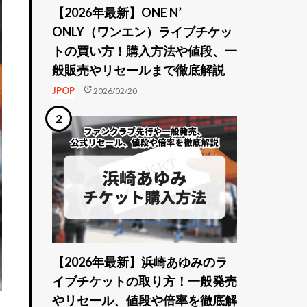
【2026年最新】ONE N’
ONLY（ワンエン）ライブチケッ
トの買い方！購入方法や値段、一
般販売やリセールまで徹底解説
update
JPOP
2026/02/20
【2026年最新】浜崎あゆみのラ
イブチケットの取り方！一般発売
やリセール、値段や倍率を徹底解