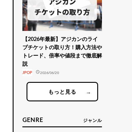
【2026年最新】アジカンのライ
ブチケットの取り方！購入方法や
トレード、倍率や値段まで徹底解
説
schedule
JPOP
2026/06/20
もっと見る
→
GENRE
ジャンル