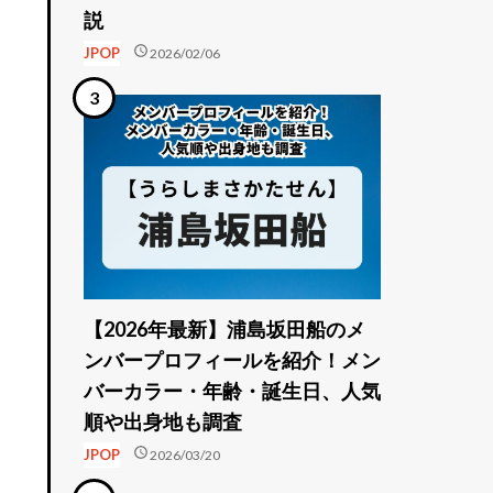
説
schedule
JPOP
2026/02/06
【2026年最新】浦島坂田船のメ
ンバープロフィールを紹介！メン
バーカラー・年齢・誕生日、人気
。
順や出身地も調査
schedule
JPOP
2026/03/20