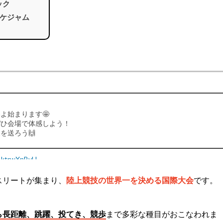
ック
ケジャム
よ始まります🤩
ぜひ会場で体感しよう！
を送ろう🙌
/AktrwXnBvU
mpionships Tokyo 25 (@WATokyo25)
August 13, 2025
スリートが集まり、
陸上競技の世界一を決める国際大会
です。
ら長距離、跳躍、投てき、競歩
まで多彩な種目がおこなわれま