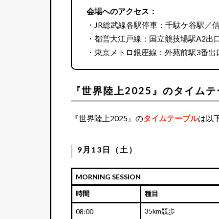
会場へのアクセス：
・JR総武線各駅停車：千駄ケ谷駅／
・都営大江戸線：国立競技場駅A2出
・東京メトロ銀座線：外苑前駅3番出
『世界陸上2025』のタイム
『世界陸上2025』の
タイムテーブル
は以
9月13日（土）
MORNING SESSION
時間
種目
35km競歩
08:00