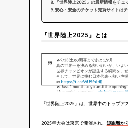
『世界陸上2025』の最新情報をチェ
安心・安全のチケット売買サイトはチ
『世界陸上2025』とは
🔥9/13(土)の開幕まであと1か月
真の世界一を決める熱い戦いが、いよい
世界チャンピオンが誕生する瞬間を、
そして、世界に挑む日本代表へ熱い声援
🎫
https://t.co/WU9fnIzilj
🔥 Just 1 month to go until the opening!
The world’s greatest…
pic.twitter.com
— 東京2025世界陸上/World Athletics Cha
『世界陸上2025』は、世界中のトップア
2025年大会は東京で開催され、
短距離か