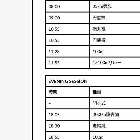
35km競歩
08:00
円盤投
09:00
砲丸投
10:55
円盤投
10:55
11:23
100m
4×400mリレー
11:55
EVENING SESSION
時間
種目
開会式
–
3000m障害物
18:05
走幅跳
18:30
18:55
100m