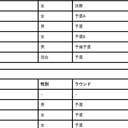
女
決勝
女
予選A
男
予選
女
予選B
男
予備予選
混合
予選
性別
ラウンド
–
–
男
予選
女
予選
女
予選