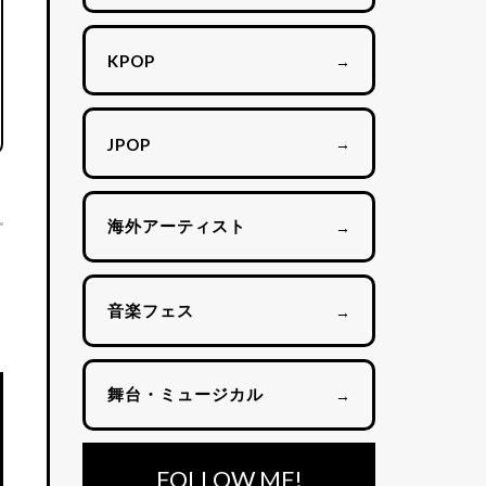
→
KPOP
→
JPOP
海外アーティスト
→
音楽フェス
→
舞台・ミュージカル
→
FOLLOW ME!