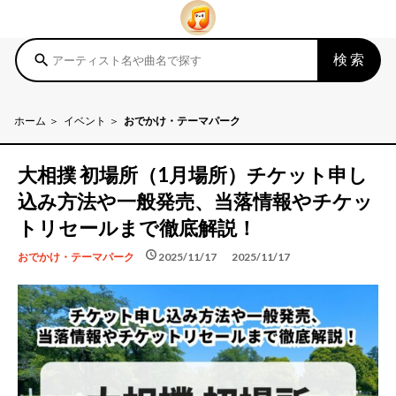
検索
search
ホーム
イベント
おでかけ・テーマパーク
大相撲 初場所（1月場所）チケット申し
込み方法や一般発売、当落情報やチケッ
トリセールまで徹底解説！
schedule
schedule
2025/11/17
2025/11/17
おでかけ・テーマパーク