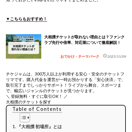
▼こちらもおすすめ！
大相撲チケットが取れない理由とは？ファンク
ラブ先行や倍率、対応策について徹底解説！
schedule
おでかけ・テーマパーク
2025/11/09
チケジャムは、
300万人以上が利用する安心・安全のチケットフ
リマ
です。購入代金を運営が一時お預かりする「安心決済」で、
取引完了までしっかりサポート！ライブから舞台、スポーツま
で、幅広いジャンルのチケットが見つかります。
＼ 登録無料・すぐに取引OK！ ／
大相撲のチケットを探す
Table of Contents
『大相撲 初場所』とは