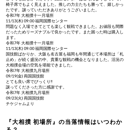
椅子席でもよく見えました。推しの力士たちも勝って、嬉しかっ
たです。譲っていただきありがとうございました。
令和7年 大相撲十一月場所
11/13(木) 09:00 福岡国際センター
問題なく入場できてとても楽しく観戦できました。お値段も間際
だったためリーズナブルで良かったです。また困った時は購入し
ます。
令和7年 大相撲十一月場所
11/13(木) 09:00 福岡国際センター
国技館ばかりか、大阪も名古屋も福岡も年間通じて本場所は「札
止め」が続く盛況の中、貴重な観戦の機会となりました。活況の
大相撲会場の空気を堪能できました。
令和7年 大相撲九月場所
09/19(金) 両国国技館
とても良い席でびっくり‼️
譲ってくださった方に感謝です。
令和7年 大相撲九月場所
09/23(火) 両国国技館
チケジャムより
『大相撲 初場所』の当落情報はいつわか
る？