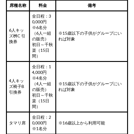
席種名称
料金
備考
全日程：3
0,000円
※6名分
6人キッ
（6人一組
※15歳以下の子供がグループにい
ズ桝C 引
の販売）
れば対象
換券
初日～千秋
楽（15日
間）
全日程：1
4,000円
※4名分
4人キッ
（4人一組
※15歳以下の子供がグループにい
ズ椅子B
の販売）
れば対象
引換券
初日～千秋
楽（15日
間）
全日程：2
タマリ席
0,000円
※16歳以上から利用可能
※1名分