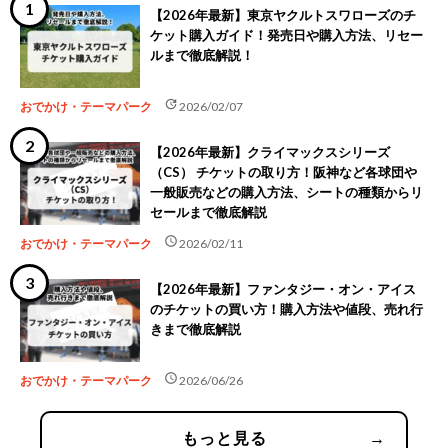
【2026年最新】東京ヤクルトスワローズのチ
ケット購入ガイド！発売日や購入方法、リセー
ルまで徹底解説！
update
おでかけ・テーマパーク
2026/02/07
【2026年最新】クライマックスシリーズ
（CS） チケットの取り方！阪神など各球団や
一般販売などの購入方法、シートの種類からリ
セールまで徹底解説
schedule
おでかけ・テーマパーク
2026/02/11
【2026年最新】ファンタジー・オン・アイス
のチケットの買い方！購入方法や値段、売れ行
きまで徹底解説
schedule
おでかけ・テーマパーク
2026/06/26
もっと見る
→