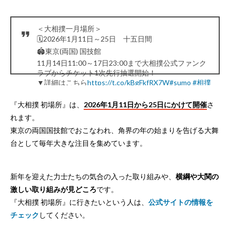
＜大相撲一月場所＞
🗓️2026年1月11日～25日 十五日間
🏟️東京(両国) 国技館
11月14日11:00～17日23:00まで大相撲公式ファンク
ラブからチケット1次先行抽選開始！
▼詳細はこちら
https://t.co/kBgFkfRX7W
#sumo
#相撲
#一月場所
pic.twitter.com/GZpiRBiLFv
— 大相撲公式ファンクラブ情報局 (@sumo_FANCLUB)
『大相撲 初場所』は、
2026年1月11日から25日にかけて開催
さ
November 7, 2025
れます。
東京の両国国技館でおこなわれ、角界の年の始まりを告げる大舞
台として毎年大きな注目を集めています。
新年を迎えた力士たちの気合の入った取り組みや、
横綱や大関の
激しい取り組みが見どころ
です。
『大相撲 初場所』に行きたいという人は、
公式サイトの情報を
チェック
してください。