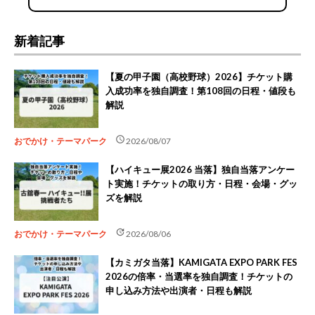
新着記事
【夏の甲子園（高校野球）2026】チケット購
入成功率を独自調査！第108回の日程・値段も
解説
schedule
おでかけ・テーマパーク
2026/08/07
【ハイキュー展2026 当落】独自当落アンケー
ト実施！チケットの取り方・日程・会場・グッ
ズを解説
update
おでかけ・テーマパーク
2026/08/06
【カミガタ当落】KAMIGATA EXPO PARK FES
2026の倍率・当選率を独自調査！チケットの
申し込み方法や出演者・日程も解説