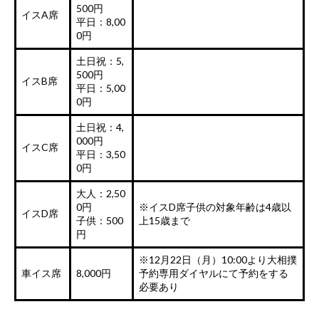
500円
イスA席
平日：8,00
0円
土日祝：5,
500円
イスB席
平日：5,00
0円
土日祝：4,
000円
イスC席
平日：3,50
0円
大人：2,50
0円
※イスD席子供の対象年齢は4歳以
イスD席
子供：500
上15歳まで
円
※12月22日（月）10:00より大相撲
車イス席
8,000円
予約専用ダイヤルにて予約をする
必要あり