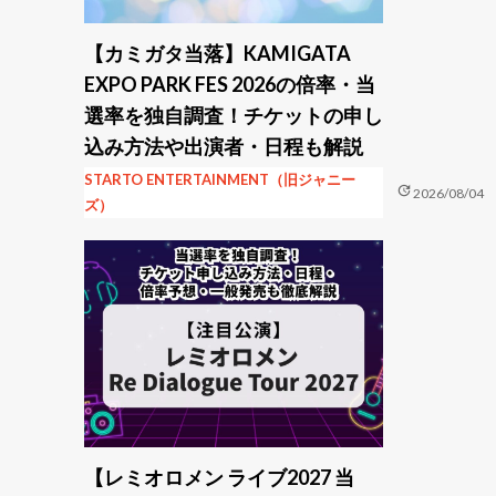
【カミガタ当落】KAMIGATA
EXPO PARK FES 2026の倍率・当
選率を独自調査！チケットの申し
込み方法や出演者・日程も解説
STARTO ENTERTAINMENT（旧ジャニー
update
2026/08/04
ズ）
【レミオロメン ライブ2027 当