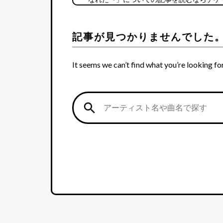
記事が見つかりませんでした
It seems we can’t find what you’re looking fo
search