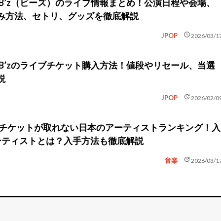
】B’z（ビーズ）のライブ情報まとめ！公演日程や会場、
み方法、セトリ、グッズを徹底解説
schedule
JPOP
2026/03/1
】B’zのライブチケット購入方法！値段やリセール、当選
説
update
JPOP
2026/02/0
新】チケットが取れない日本のアーティストランキング！入
ーティストとは？入手方法も徹底解説
update
音楽
2026/03/1