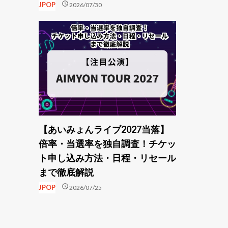
schedule
JPOP
2026/07/30
【あいみょんライブ2027当落】
倍率・当選率を独自調査！チケッ
ト申し込み方法・日程・リセール
まで徹底解説
schedule
JPOP
2026/07/25