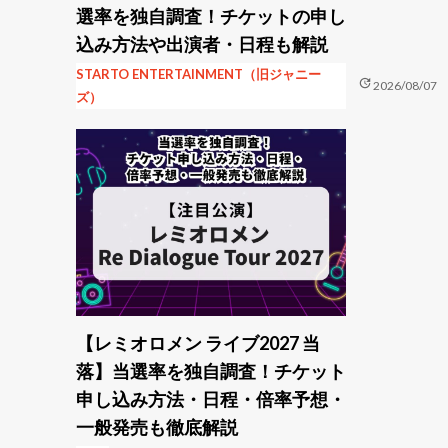
選率を独自調査！チケットの申し
込み方法や出演者・日程も解説
STARTO ENTERTAINMENT（旧ジャニー
update
2026/08/07
ズ）
【レミオロメン ライブ2027 当
落】当選率を独自調査！チケット
申し込み方法・日程・倍率予想・
一般発売も徹底解説