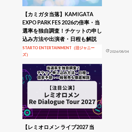
【カミガタ当落】KAMIGATA
EXPO PARK FES 2026の倍率・当
選率を独自調査！チケットの申し
込み方法や出演者・日程も解説
STARTO ENTERTAINMENT（旧ジャニー
update
2026/08/04
ズ）
【レミオロメン ライブ2027 当