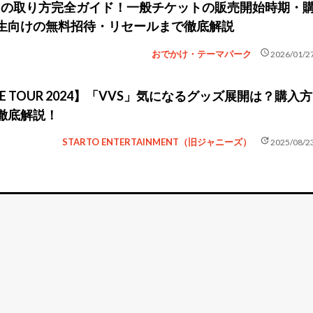
トの取り方完全ガイド！一般チケットの販売開始時期・
生向けの無料招待・リセールまで徹底解説
schedule
おでかけ・テーマパーク
2026/01/2
LIVE TOUR 2024】「VVS」気になるグッズ展開は？購入方
徹底解説！
update
STARTO ENTERTAINMENT（旧ジャニーズ）
2025/08/2