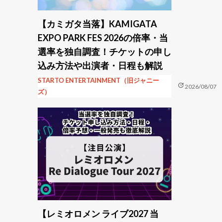
【カミガタ当落】KAMIGATA
EXPO PARK FES 2026の倍率・当
選率を独自調査！チケットの申し
込み方法や出演者・日程も解説
STARTO ENTERTAINMENT（旧ジャニー
update
2026/08/07
ズ）
【レミオロメン ライブ2027 当