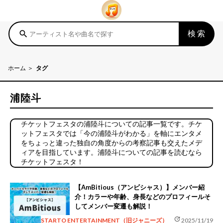
検索
search
ホーム
タグ
浦陸斗
チケットフェスタの浦陸斗についての記事一覧です。チケ
ットフェスタでは「今の浦陸斗がわかる」を軸にエンタメ
をちょっと違った独自の角度からの考察記事も交えたメデ
ィアを目指しています。浦陸斗についての記事を読むなら
チケットフェスタ！
【AmBitious（アンビシャス）】メンバー紹
介！カラーや年齢、身長などのプロフィールそ
してメンバー変遷も解説！
update
STARTO ENTERTAINMENT（旧ジャニーズ）
2025/11/19