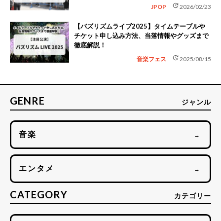
update
JPOP
2026/02/23
【バズリズムライブ2025】タイムテーブルや
チケット申し込み方法、当落情報やグッズまで
徹底解説！
update
音楽フェス
2025/08/15
GENRE
ジャンル
音楽
→
エンタメ
→
CATEGORY
カテゴリー